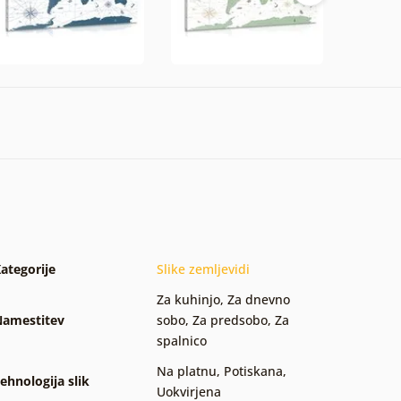
ategorije
Slike zemljevidi
Za kuhinjo
,
Za dnevno
amestitev
sobo
,
Za predsobo
,
Za
spalnico
Na platnu
,
Potiskana
,
ehnologija slik
Uokvirjena