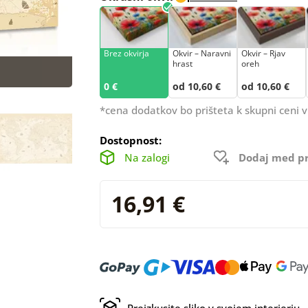
Brez okvirja
Okvir – Naravni
Okvir – Rjav
hrast
oreh
0 €
od 10,60 €
od 10,60 €
*cena dodatkov bo prišteta k skupni ceni v
Dostopnost:
Na zalogi
Dodaj med pr
16,91 €
Preizkusite sliko v svojem interierju