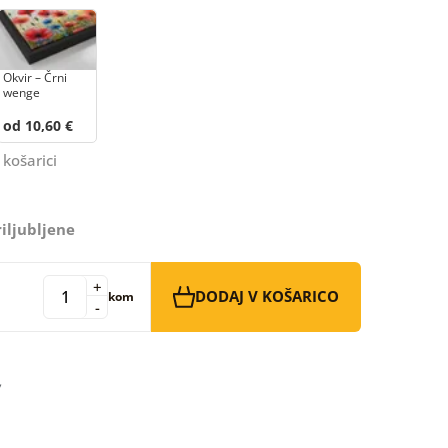
Okvir – Črni
wenge
od 10,60 €
 košarici
iljubljene
+
DODAJ V KOŠARICO
kom
-