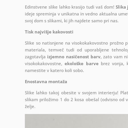
Edinstvene slike lahko krasijo tudi vaš dom!
Slika
ideje spreminja v unikatna in vedno aktualna umetn
svoj dom s slikami, ki jih najdete samo pri nas.
Tisk najvišje kakovosti
Slike so natisnjene na visokokakovostno prožno 
materiala, temveč tudi od uporabljene tehnologij
zagotavlja
izjemno nasičenost barv
, zato vam ni
visokokakovostne,
ekološke barve
brez vonja, k
namestite v katero koli sobo.
Enostavna montaža
Slike lahko takoj obesite v svojem interierju! 
slikam priložimo 1 do 2 kosa obešal (odvisno od vel
želje.