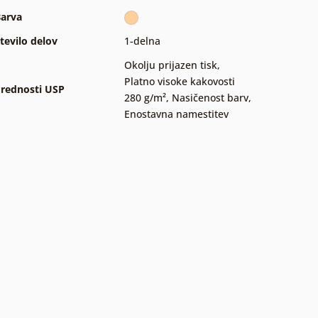
arva
tevilo delov
1-delna
Okolju prijazen tisk
,
Platno visoke kakovosti
rednosti USP
280 g/m²
,
Nasičenost barv
,
Enostavna namestitev