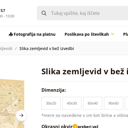
 57
0 - 15:00
📤 Fotografija na platnu
Poslikava po številkah
Pl
ljevidi
Slika zemljevid v bež izvedbi
Slika zemljevid v bež 
Dimenzija:
30x20
40x30
60x40
90x60
*mere so navedene v cm kot širina x višina
Okrasni okvir
preberi več
i