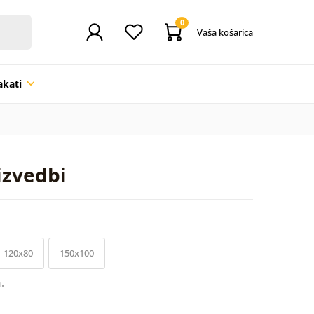
0
Vaša košarica
akati
izvedbi
120x80
150x100
.