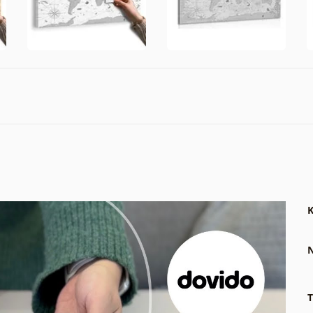
K
N
T