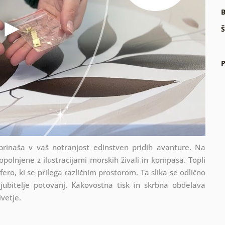
B
Š
P
rinaša v vaš notranjost edinstven pridih avanture. Na
polnjene z ilustracijami morskih živali in kompasa. Topli
ro, ki se prilega različnim prostorom. Ta slika se odlično
ljubitelje potovanj. Kakovostna tisk in skrbna obdelava
ivetje.