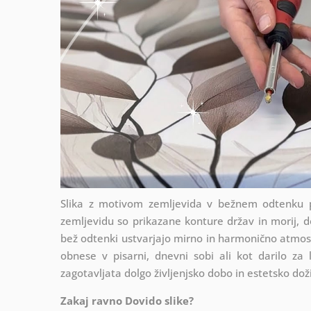
Slika z motivom zemljevida v bežnem odtenku p
zemljevidu so prikazane konture držav in morij, do
bež odtenki ustvarjajo mirno in harmonično atmosfe
obnese v pisarni, dnevni sobi ali kot darilo za 
zagotavljata dolgo življenjsko dobo in estetsko dož
Zakaj ravno Dovido slike?