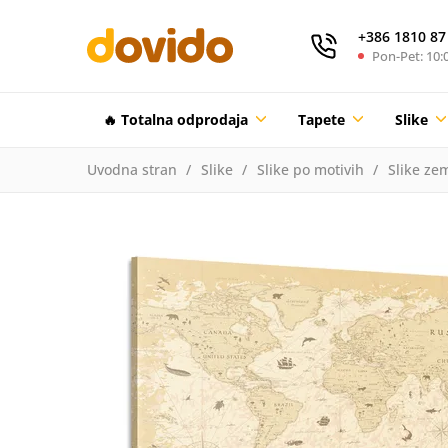
+386 1810 87
Pon-Pet: 10:0
🔥 Totalna odprodaja
Tapete
Slike
Uvodna stran
Slike
Slike po motivih
Slike zem