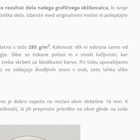
 je rezultat dela našega grafičnega oblikovalca
, ki
svoje
iška dela. Izberite med originalnimi motivi in polepšajte
2
platno s težo
280 g/m
. Kakovost slik ni odvisna samo od
e. Slike so tiskane počasi in v visoki ločljivosti, kar
 treba skrbeti za bledikaste barve. Pri tisku uporabljamo
i ne oddajajo škodljivih snovi v zrak, zato lahko slike
Platno je dobro napeto na močan okvir debeline 16 mm. K
ikosti), ki jih preprosto pritrdite na okvir glede na vaše