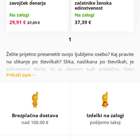
zavojček denarja
začetnike ženska
edinstvenost
Na zalogi
Na zalogi
29,91 €
37,39 €
37,39 €
1
Želite prijetno presenetiti svojo ljubljeno osebo? Kaj pravite
na slikanje po številkah? Slika, naslikana po številkah, je
edinstveno darilo, ki je obenem tudi praktično. Vaša
Prikaži opis
partnerka se bo med slikanjem sprostila in si nabrala
potrebno moč. Sliko lahko nato obesite v vašem domu in
jo s ponosom pokažete.
V tej kategoriji bo vsaka ženska našla nekaj po svojem
okusu. Ni vam treba čakati in slike po številkah si lahko
Brezplačna dostava
Izdelki na zalogi
preprosto naročite tudi sami. Tu boste namreč našli nežne,
nad 100.00 €
pošljemo takoj
ženstvene motive, od rož do očarljivih žensk, ali pa slike s
pridihom romantike, kot so zaljubljeni pari ali ženske v