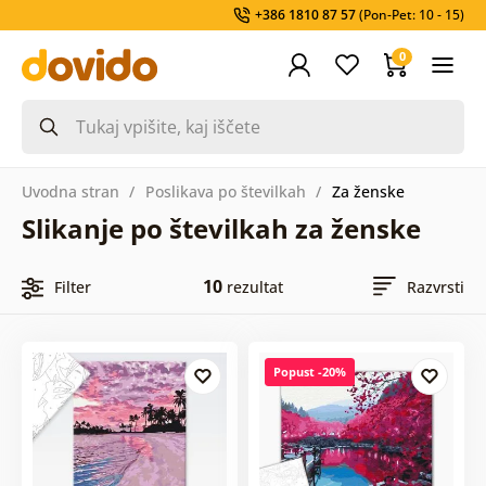
+386 1810 87 57
(Pon-Pet: 10 - 15)
0
Uvodna stran
Poslikava po številkah
Za ženske
Slikanje po številkah za ženske
10
Filter
rezultat
Razvrsti
Popust -20%