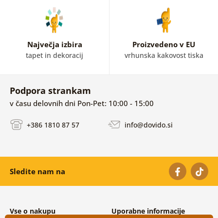
romantičnem Parizu. Morda prav slikanje po številkah
postane ne le sproščujoče preživljanje prostega časa,
temveč tudi konjiček, ki ga boste vzljubili.
Največja izbira
Proizvedeno v EU
tapet in dekoracij
vrhunska kakovost tiska
Podpora strankam
v času delovnih dni Pon-Pet: 10:00 - 15:00
+386 1810 87 57
info@dovido.si
Sledite nam na
Vse o nakupu
Uporabne informacije