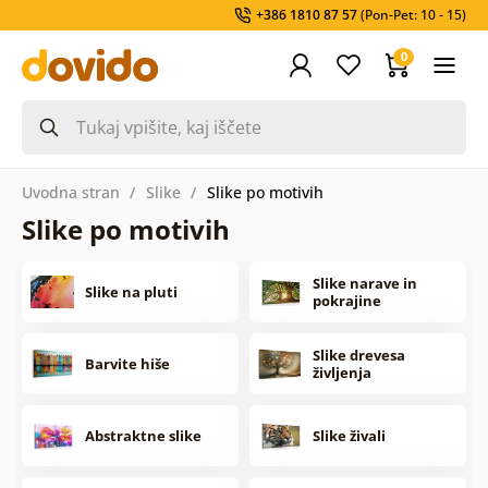
+386 1810 87 57
(Pon-Pet: 10 - 15)
0
Uvodna stran
Slike
Slike po motivih
Slike po motivih
Slike narave in
Slike na pluti
pokrajine
Slike drevesa
Barvite hiše
življenja
Abstraktne slike
Slike živali