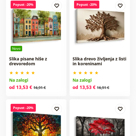
Popust -20%
Popust -20%
Novo
Slika pisane hiše z
Slika drevo življenja z listi
drevoredom
in koreninami
Na zalogi
Na zalogi
od 13,53 €
od 13,53 €
16,91 €
16,91 €
Popust -20%