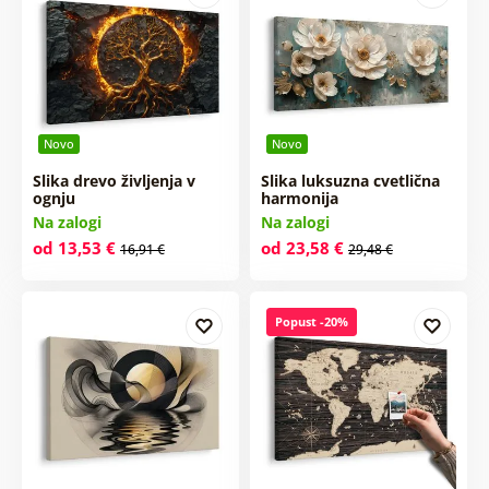
Novo
Novo
Slika drevo življenja v
Slika luksuzna cvetlična
ognju
harmonija
Na zalogi
Na zalogi
od 13,53 €
od 23,58 €
16,91 €
29,48 €
Popust -20%