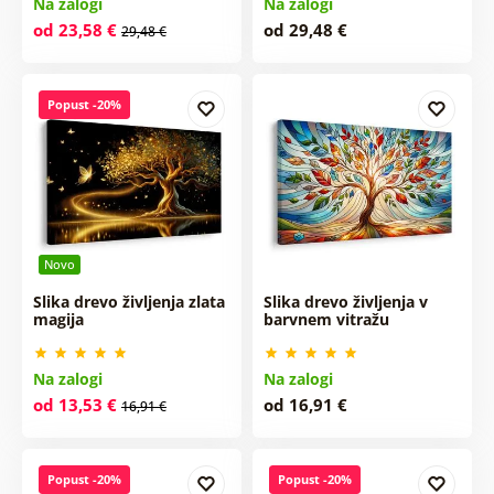
Na zalogi
Na zalogi
Slike z napisi in
Slike vesolje in
od 23,58 €
od 29,48 €
29,48 €
citati
zvezde
Slike imitacija
Popust -20%
Slike ljubezen
oljne slike
Slike avtomobili
Dovido challenge
Božične in zimske
slike
Novo
Slika drevo življenja zlata
Slika drevo življenja v
magija
barvnem vitražu
Na zalogi
Na zalogi
od 13,53 €
od 16,91 €
16,91 €
Popust -20%
Popust -20%