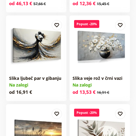
od 46,13 €
od 12,36 €
57,66 €
15,45 €
Popust -20%
Slika ljubeč par v gibanju
Slika veje rož v črni vazi
Na zalogi
Na zalogi
od 16,91 €
od 13,53 €
16,91 €
Popust -20%