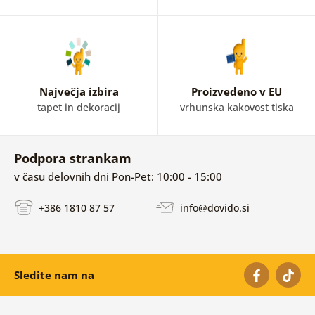
pa lahko v kategoriji
slike z motivi iz naše delavnice
najdete edinstvene slike, ki jih ne boste našli nikjer drugje!
Edinstvene motive slik je namreč zasnovala naša spretna
grafična oblikovalka.
Največja izbira
Proizvedeno v EU
tapet in dekoracij
vrhunska kakovost tiska
Podpora strankam
v času delovnih dni Pon-Pet: 10:00 - 15:00
+386 1810 87 57
info@dovido.si
Sledite nam na