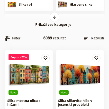
Slike rož
Glasbene slike
Slike Feng Shui
Črnobele slike
Prikaži vse kategorije
Vintage in retro
Slike zemljevidi
6089
Filter
rezultat
Razvrsti
slike
Botanične slike
Otroške slike
Popust -20%
Slike hrana in
Slike ljudi
pijača
Slike tihožitje
Slike angelov
Novo
Novo
Slika mestna ulica s
Slika slikovite hiše v
Slike mesta
Pop art slike
hišami
jesenski preobleki