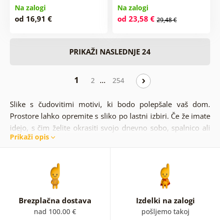
Na zalogi
Na zalogi
od 16,91 €
od 23,58 €
29,48 €
PRIKAŽI NASLEDNJE 24
1
…
2
254
Slike s čudovitimi motivi, ki bodo polepšale vaš dom.
Prostore lahko opremite s sliko po lastni izbiri. Če že imate
idejo, s čim želite okrasiti svojo dnevno sobo, spalnico ali
Prikaži opis
kuhinjo, vam bo kategorizacija slik po motivih zagotovo v
pomoč. Hrepenite po nežnem cvetju, naravi ali pa vas
zanimajo vrednote fengshuija? Vse to in še veliko več
najdete v tej kategoriji. Gre za hitro, enostavno in
pregledno izbiro. Prepričani smo, da bo pri nas vsakdo
našel kaj zase! V to kategorijo spadajo tudi
slike na steklu
Brezplačna dostava
Izdelki na zalogi
ali pa
zemljevidi na plutovini
. Če vas tudi to ne prepriča,
nad 100.00 €
pošljemo takoj