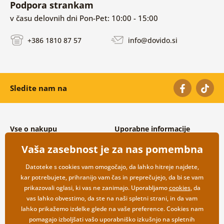
Podpora strankam
v času delovnih dni Pon-Pet: 10:00 - 15:00
+386 1810 87 57
info@dovido.si
Sledite nam na
Vse o nakupu
Uporabne informacije
Splošni in reklamacijski pogoji
O nas
Vaša zasebnost je za nas pomembna
Varovanje osebnih podatkov
Pogosto zastavljena vprašanja
Možnosti dostave in plačila
Kontakti
Datoteke s cookies vam omogočajo, da lahko hitreje najdete,
Vračilo blaga
Veleprodaja
kar potrebujete, prihranijo vam čas in preprečujejo, da bi se vam
prikazovali oglasi, ki vas ne zanimajo. Uporabljamo
cookies
, da
vas lahko obvestimo, da ste na naši spletni strani, in da vam
lahko prikažemo izdelke glede na vaše preference. Cookies nam
pomagajo izboljšati vašo uporabniško izkušnjo na spletnih