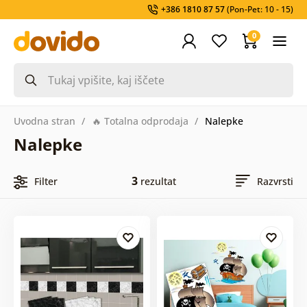
+386 1810 87 57
(Pon-Pet: 10 - 15)
0
Uvodna stran
🔥 Totalna odprodaja
Nalepke
Nalepke
3
Filter
rezultat
Razvrsti