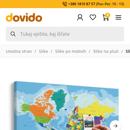
+386 1810 87 57
(Pon-Pet: 10 - 15)
0
Uvodna stran
Slike
Slike po motivih
Slike na pluti
Sl