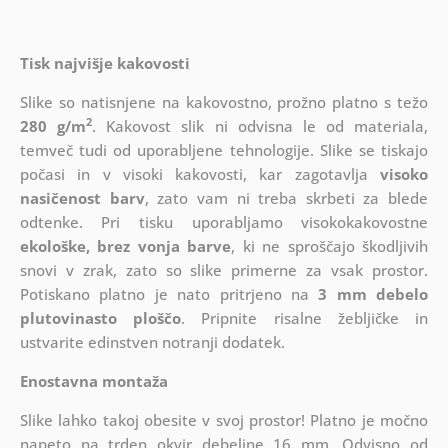
Tisk najvišje kakovosti
Slike so natisnjene na kakovostno, prožno platno s težo
2
280 g/m
. Kakovost slik ni odvisna le od materiala,
temveč tudi od uporabljene tehnologije. Slike se tiskajo
počasi in v visoki kakovosti, kar zagotavlja
visoko
nasičenost barv
, zato vam ni treba skrbeti za blede
odtenke. Pri tisku uporabljamo visokokakovostne
ekološke, brez vonja barve
, ki ne sproščajo škodljivih
snovi v zrak, zato so slike primerne za vsak prostor.
Potiskano platno je nato pritrjeno na
3 mm debelo
plutovinasto ploščo
. Pripnite risalne žebljičke in
ustvarite edinstven notranji dodatek.
Enostavna montaža
Slike lahko takoj obesite v svoj prostor! Platno je močno
napeto na trden okvir debeline 16 mm. Odvisno od