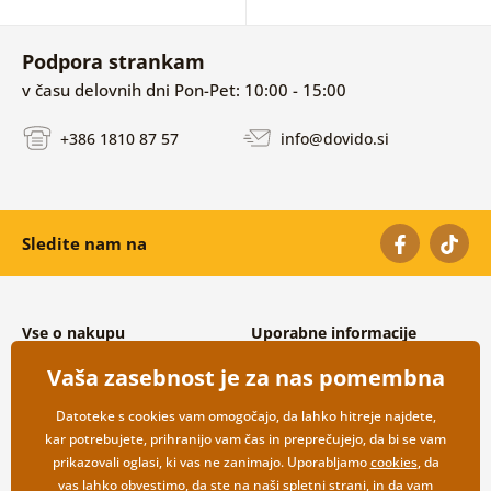
Podpora strankam
v času delovnih dni Pon-Pet: 10:00 - 15:00
+386 1810 87 57
info@dovido.si
Sledite nam na
Vse o nakupu
Uporabne informacije
Splošni in reklamacijski pogoji
O nas
Vaša zasebnost je za nas pomembna
Varovanje osebnih podatkov
Pogosto zastavljena vprašanja
Možnosti dostave in plačila
Kontakti
Datoteke s cookies vam omogočajo, da lahko hitreje najdete,
Vračilo blaga
Veleprodaja
kar potrebujete, prihranijo vam čas in preprečujejo, da bi se vam
prikazovali oglasi, ki vas ne zanimajo. Uporabljamo
cookies
, da
vas lahko obvestimo, da ste na naši spletni strani, in da vam