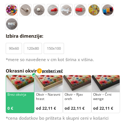
Izbira dimenzije:
90x60
120x80
150x100
*mere so navedene v cm kot širina x višina.
Okrasni okvir
preberi več
i
Brez okvirja
Okvir – Naravni
Okvir – Rjav
Okvir – Črni
hrast
oreh
wenge
0 €
od 22,11 €
od 22,11 €
od 22,11 €
*cena dodatkov bo prišteta k skupni ceni v košarici