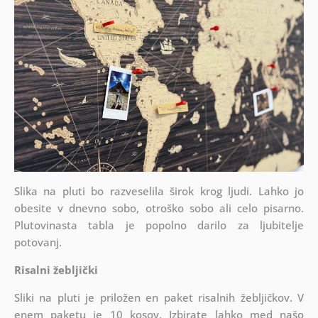
Slika na pluti bo razveselila širok krog ljudi. Lahko jo
obesite v dnevno sobo, otroško sobo ali celo pisarno.
Plutovinasta tabla je popolno darilo za ljubitelje
potovanj.
Risalni žebljički
Sliki na pluti je priložen en paket risalnih žebljičkov. V
enem paketu je 10 kosov. Izbirate lahko med našo