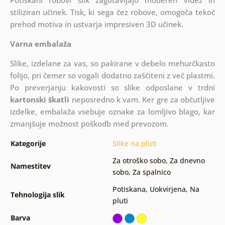
Potiskani robovi slik zagotavljajo moderen videz in
stiliziran učinek. Tisk, ki sega čez robove, omogoča tekoč
prehod motiva in ustvarja impresiven 3D učinek.
Varna embalaža
Slike, izdelane za vas, so pakirane v debelo mehurčkasto
folijo, pri čemer so vogali dodatno zaščiteni z več plastmi.
Po preverjanju kakovosti so slike odposlane v trdni
kartonski škatli
neposredno k vam. Ker gre za občutljive
izdelke, embalaža vsebuje oznake za lomljivo blago, kar
zmanjšuje možnost poškodb med prevozom.
Kategorije
Slike na pluti
Za otroško sobo
,
Za dnevno
Namestitev
sobo
,
Za spalnico
Potiskana
,
Uokvirjena
,
Na
Tehnologija slik
pluti
Barva