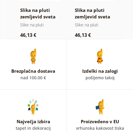
Slika na pluti
Slika na pluti
B
ge
zemljevid sveta
zemljevid sveta
o
a
na lesenem
na lesu
(
Slike na pluti
Slike na pluti
B
ozadju
46,13 €
46,13 €
1
Brezplačna dostava
Izdelki na zalogi
nad 100.00 €
pošljemo takoj
Največja izbira
Proizvedeno v EU
tapet in dekoracij
vrhunska kakovost tiska