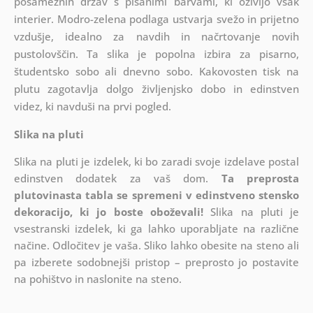
posameznih držav s pisanimi barvami, ki oživijo vsak
interier. Modro-zelena podlaga ustvarja svežo in prijetno
vzdušje, idealno za navdih in načrtovanje novih
pustolovščin. Ta slika je popolna izbira za pisarno,
študentsko sobo ali dnevno sobo. Kakovosten tisk na
plutu zagotavlja dolgo življenjsko dobo in edinstven
videz, ki navduši na prvi pogled.
Slika na pluti
Slika na pluti je izdelek, ki bo zaradi svoje izdelave postal
edinstven dodatek za vaš dom.
Ta preprosta
plutovinasta tabla se spremeni v edinstveno stensko
dekoracijo, ki jo boste oboževali!
Slika na pluti je
vsestranski izdelek, ki ga lahko uporabljate na različne
načine. Odločitev je vaša. Sliko lahko obesite na steno ali
pa izberete sodobnejši pristop – preprosto jo postavite
na pohištvo in naslonite na steno.