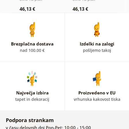
ozadju
46,13 €
46,13 €
1
Brezplačna dostava
Izdelki na zalogi
nad 100.00 €
pošljemo takoj
Največja izbira
Proizvedeno v EU
tapet in dekoracij
vrhunska kakovost tiska
Podpora strankam
v času delovnih dni Pon-Pet: 10:00 - 15:00