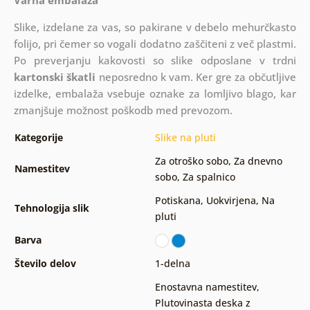
Varna embalaža
Slike, izdelane za vas, so pakirane v debelo mehurčkasto
folijo, pri čemer so vogali dodatno zaščiteni z več plastmi.
Po preverjanju kakovosti so slike odposlane v trdni
kartonski škatli
neposredno k vam. Ker gre za občutljive
izdelke, embalaža vsebuje oznake za lomljivo blago, kar
zmanjšuje možnost poškodb med prevozom.
Kategorije
Slike na pluti
Za otroško sobo
,
Za dnevno
Namestitev
sobo
,
Za spalnico
Potiskana
,
Uokvirjena
,
Na
Tehnologija slik
pluti
Barva
Število delov
1-delna
Enostavna namestitev
,
Plutovinasta deska z