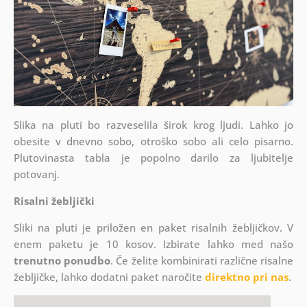
Slika na pluti bo razveselila širok krog ljudi. Lahko jo
obesite v dnevno sobo, otroško sobo ali celo pisarno.
Plutovinasta tabla je popolno darilo za ljubitelje
potovanj.
Risalni žebljički
Sliki na pluti je priložen en paket risalnih žebljičkov. V
enem paketu je 10 kosov. Izbirate lahko med našo
trenutno ponudbo
. Če želite kombinirati različne risalne
žebljičke, lahko dodatni paket naročite
direktno pri nas
.