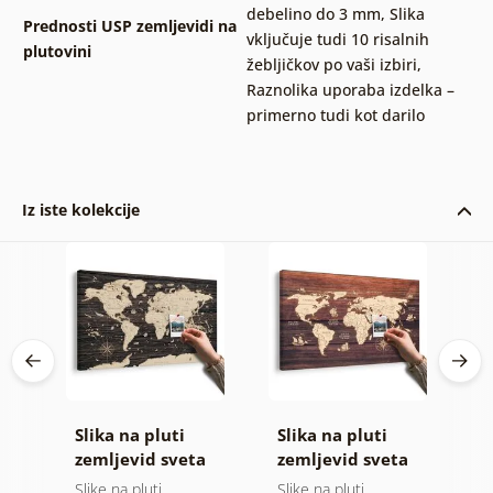
debelino do 3 mm
,
Slika
Prednosti USP zemljevidi na
vključuje tudi 10 risalnih
plutovini
žebljičkov po vaši izbiri
,
Raznolika uporaba izdelka –
primerno tudi kot darilo
Iz iste kolekcije
Slika na pluti
Slika na pluti
B
ge
zemljevid sveta
zemljevid sveta
o
a
na lesenem
na lesu
(
Slike na pluti
Slike na pluti
B