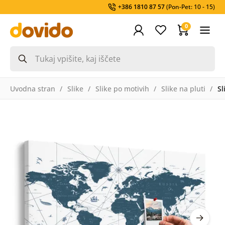
+386 1810 87 57
(Pon-Pet: 10 - 15)
0
Uvodna stran
Slike
Slike po motivih
Slike na pluti
Sl