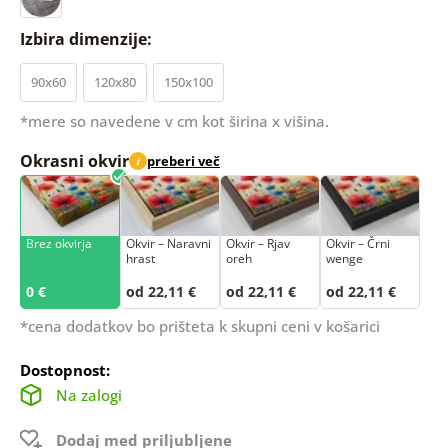
Izbira dimenzije:
90x60
120x80
150x100
*mere so navedene v cm kot širina x višina.
Okrasni okvir
preberi več
i
Brez okvirja
Okvir – Naravni
Okvir – Rjav
Okvir – Črni
hrast
oreh
wenge
0 €
od 22,11 €
od 22,11 €
od 22,11 €
*cena dodatkov bo prišteta k skupni ceni v košarici
Dostopnost:
Na zalogi
Dodaj med priljubljene