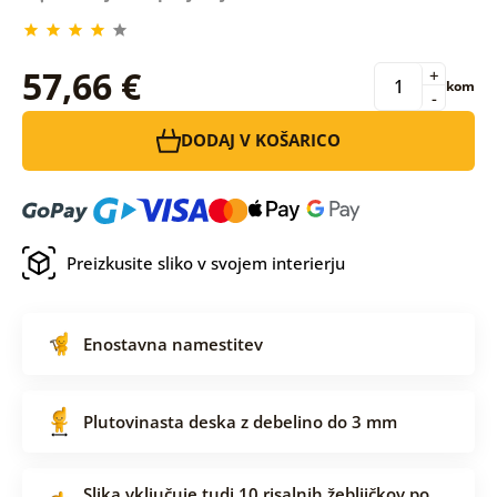
57,66 €
+
kom
-
DODAJ V KOŠARICO
Preizkusite sliko v svojem interierju
Enostavna namestitev
Plutovinasta deska z debelino do 3 mm
Slika vključuje tudi 10 risalnih žebljičkov po