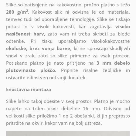
Slike so natisnjene na kakovostno, prožno platno s težo
2
280 g/m
. Kakovost slik ni odvisna le od materiala,
temveč tudi od uporabljene tehnologije. Slike se tiskajo
počasi in v visoki kakovosti, kar zagotavlja
visoko
nasičenost barv
, zato vam ni treba skrbeti za blede
odtenke. Pri tisku uporabljamo visokokakovostne
ekološke, brez vonja barve
, ki ne sproščajo škodljivih
snovi v zrak, zato so slike primerne za vsak prostor.
Potiskano platno je nato pritrjeno na
3 mm debelo
plutovinasto ploščo
. Pripnite risalne žebljičke in
ustvarite edinstven notranji dodatek.
Enostavna montaža
Slike lahko takoj obesite v svoj prostor! Platno je močno
napeto na trden okvir debeline 16 mm. Odvisno od
velikosti slike priložimo 1 do 2 obešanki, ki jih preprosto
pritrdite na okvir, kakor vam najbolj ustreza.