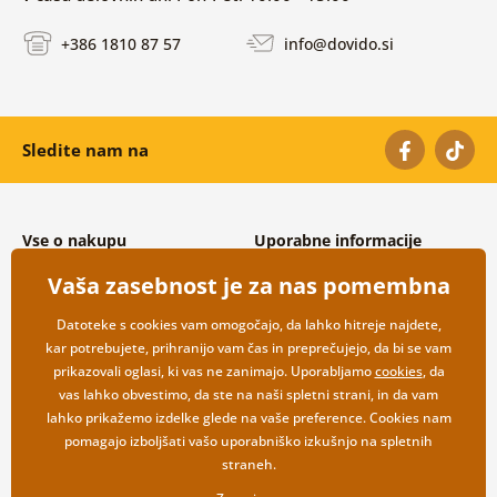
+386 1810 87 57
info@dovido.si
Sledite nam na
Vse o nakupu
Uporabne informacije
Splošni in reklamacijski pogoji
O nas
Vaša zasebnost je za nas pomembna
Varovanje osebnih podatkov
Pogosto zastavljena vprašanja
Možnosti dostave in plačila
Kontakti
Datoteke s cookies vam omogočajo, da lahko hitreje najdete,
Vračilo blaga
Veleprodaja
kar potrebujete, prihranijo vam čas in preprečujejo, da bi se vam
prikazovali oglasi, ki vas ne zanimajo. Uporabljamo
cookies
, da
vas lahko obvestimo, da ste na naši spletni strani, in da vam
lahko prikažemo izdelke glede na vaše preference. Cookies nam
pomagajo izboljšati vašo uporabniško izkušnjo na spletnih
straneh.