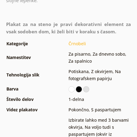
slojne lepenke.
Plakat za na steno je pravi dekorativni element za
vsak sodoben dom, ki želi biti v koraku s časom.
Kategorije
Črnobeli
Za pisarno
,
Za dnevno sobo
,
Namestitev
Za spalnico
Potiskana
,
Z okvirjem
,
Na
Tehnologija slik
fotografskem papirju
Barva
Število delov
1-delna
Videz plakatov
Pokončno
,
S paspartujem
Izbirate lahko med 3 barvami
okvirja
,
Na voljo tudi s
paspartujem (okvir iz