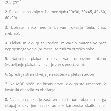
200 g/m²
.
2.
Plakati so na voljo v 4 dimenzijah
(20x30, 30x45, 40x60,
60x90).
3.
Izbirate lahko med 3 barvami okvirja (bela, črna,
srebrna).
4.
Plakati in okvirji so izdelani iz varnih materialov brez
neprijetnega vonja (primerni so tudi za otroško sobo).
5.
Natisnjen plakat in okvir vam dobavimo ločeno
(vstavljanje plakata v okvir je zares enostavno).
6.
Sprednja stran okvirja je zaščitena s pleksi steklom.
7.
Na MDF plošči na hrbtni strani okvirja sta umeščeni 2
kovinski obešalki za obešanje.
8.
Natisnjen plakat je zaščiten s kartonom, obenem pa ga
skupaj z okvirjem zapakiramo v kartonsko škatlo iz 5-