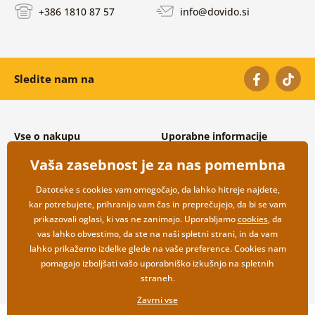
+386 1810 87 57
info@dovido.si
Sledite nam na
Vse o nakupu
Uporabne informacije
Splošni in reklamacijski pogoji
O nas
Vaša zasebnost je za nas pomembna
Varovanje osebnih podatkov
Pogosto zastavljena vprašanja
Možnosti dostave in plačila
Kontakti
Datoteke s cookies vam omogočajo, da lahko hitreje najdete,
Vračilo blaga
Veleprodaja
kar potrebujete, prihranijo vam čas in preprečujejo, da bi se vam
prikazovali oglasi, ki vas ne zanimajo. Uporabljamo
cookies
, da
vas lahko obvestimo, da ste na naši spletni strani, in da vam
lahko prikažemo izdelke glede na vaše preference. Cookies nam
pomagajo izboljšati vašo uporabniško izkušnjo na spletnih
straneh.
Zavrni vse