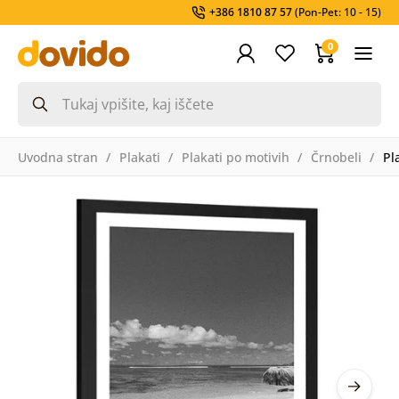
+386 1810 87 57
(Pon-Pet: 10 - 15)
0
Uvodna stran
Plakati
Plakati po motivih
Črnobeli
Pl