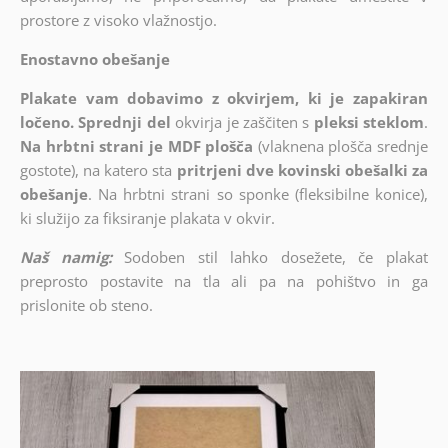
prostore z visoko vlažnostjo.
Enostavno obešanje
Plakate vam dobavimo z okvirjem, ki je zapakiran
ločeno. Sprednji del
okvirja je zaščiten s
pleksi steklom
.
Na hrbtni strani je MDF plošča
(vlaknena plošča srednje
gostote), na katero sta
pritrjeni dve kovinski obešalki za
obešanje
. Na hrbtni strani so sponke (fleksibilne konice),
ki služijo za fiksiranje plakata v okvir.
Naš namig:
Sodoben stil lahko dosežete, če plakat
preprosto postavite na tla ali pa na pohištvo in ga
prislonite ob steno.