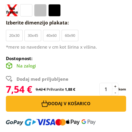
Izberite dimenzijo plakata:
20x30
30x45
40x60
60x90
*mere so navedene v cm kot širina x višina.
Dostopnost:
Na zalogi
Dodaj med priljubljene
7,54 €
+
9,42 €
Prihranite
1,88 €
kom
-
DODAJ V KOŠARICO