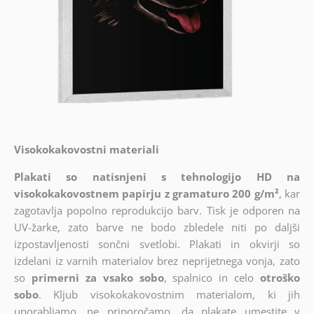
Visokokakovostni materiali
Plakati so natisnjeni s tehnologijo HD na
visokokakovostnem papirju z gramaturo 200 g/m²
, kar
zagotavlja popolno reprodukcijo barv. Tisk je odporen na
UV-žarke, zato barve ne bodo zbledele niti po daljši
izpostavljenosti sončni svetlobi. Plakati in okvirji so
izdelani iz varnih materialov brez neprijetnega vonja, zato
so
primerni za vsako sobo
, spalnico in celo
otroško
sobo
. Kljub visokokakovostnim materialom, ki jih
uporabljamo, ne priporočamo, da plakate umestite v