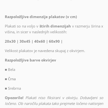
Razpoložljive dimenzije plakatov (v cm)
Plakati so na voljo v
štirih dimenzijah
v razmerju širina x
višina, in sicer v naslednjih velikostih:
20x30 | 30x45 | 40x60 | 60x90 |
Velikost plakatov je navedena skupaj z okvirjem.
Razpoložljive barve okvirjev
■
Bela
■ Črna
■
Srebrna
Opozorilo!
Plakati niso fiksirani v okvirju. Dobavljeni so
ločeno. Ob naročilu plakata tako prejmete ločeno natisnjen