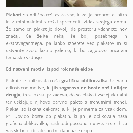
Plakati
so odlična rešitev za vse, ki želijo preprosto, hitro
in z minimalnimi stroški spremeniti videz svojega doma.
Že samo en plakat je dovolj, da prostoru vdahnete nov
značaj. Če želite nekaj še bolj posebnega in
ekstravagantnega, pa lahko izberete več plakatov in si
ustvarite svojo lastno galerijo, ki bo zagotovo pričarala
tematsko vzdušje.
Edinstveni motivi izpod rok naše ekipe
Plakate je oblikovala naša
grafična oblikovalka
. Ustvarja
edinstvene motive,
ki jih zagotovo ne boste našli nikjer
drugje
, in si hkrati prizadeva, da so plakati vselej aktualni
ter usklajuje njihovo barvno paleto s trenutnimi trendi.
Plakati so iskana dekoracija, ki je primerna za vsak dom.
Pri Dovido boste ob plakatih, ki jih je oblikovala naša
grafična oblikovalka, našli tudi posebne motive, ki so jih za
vas skrbno izbirali spretni člani naše ekipa.