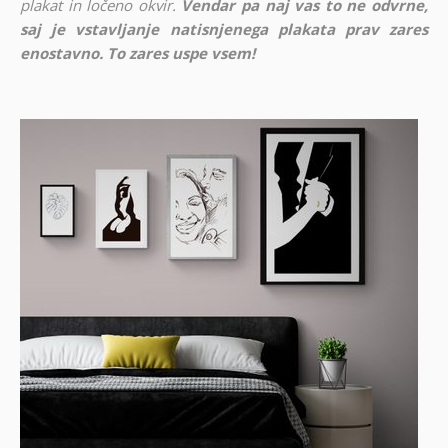
plakat in ločeno okvir.
Vendar pa naj vas to ne odvrne,
saj je vstavljanje natisnjenega plakata prav zares
enostavno. To zares uspe vsem!