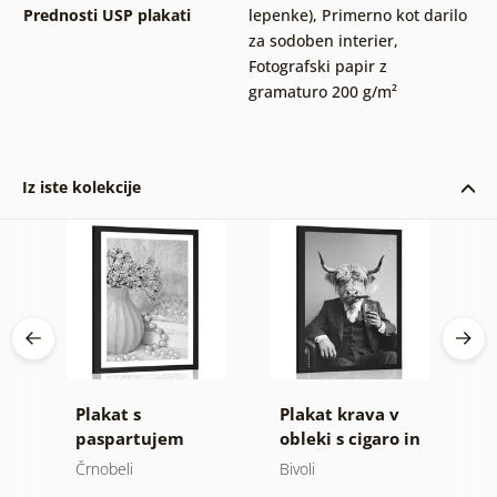
Prednosti USP plakati
lepenke)
,
Primerno kot darilo
za sodoben interier
,
Fotografski papir z
gramaturo 200 g/m²
Iz iste kolekcije
a
Plakat s
Plakat krava v
P
v
paspartujem
obleki s cigaro in
p
ti
luksuzno zatišje v
viskijem
r
Črnobeli
Bivoli
Č
črnobeli varianti
v