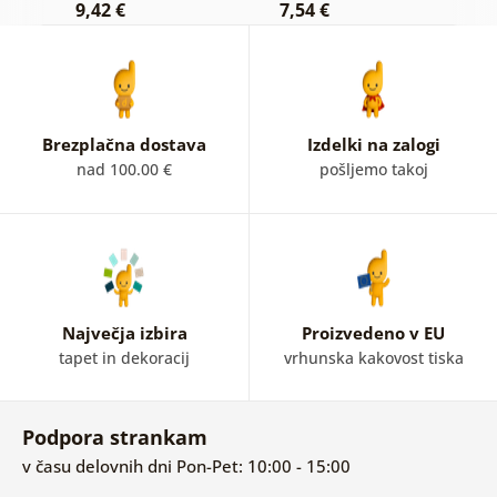
9,42 €
7,54 €
7
v
Brezplačna dostava
Izdelki na zalogi
nad 100.00 €
pošljemo takoj
Največja izbira
Proizvedeno v EU
tapet in dekoracij
vrhunska kakovost tiska
Podpora strankam
v času delovnih dni Pon-Pet: 10:00 - 15:00