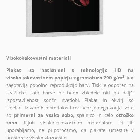
Visokokakovostni materiali
Plakati so natisnjeni s tehnologijo HD na
visokokakovostnem papirju z gramaturo 200 g/m²
, kar
zagotavlja popolno reprodukcijo barv. Tisk je odporen na
UV-žarke, zato barve ne bodo zbledele niti po daljši
izpostavljenosti sončni svetlobi. Plakati in okvirji so
izdelani iz varnih materialov brez neprijetnega vonja, zato
so
primerni za vsako sobo
, spalnico in celo
otroško
sobo
. Kljub visokokakovostnim materialom, ki jih
uporabljamo, ne priporočamo, da plakate umestite v
prostore z visoko vlažnostjo.