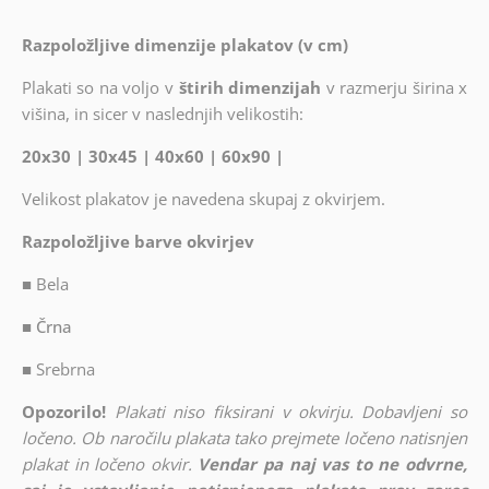
Razpoložljive dimenzije plakatov (v cm)
Plakati so na voljo v
štirih dimenzijah
v razmerju širina x
višina, in sicer v naslednjih velikostih:
20x30 | 30x45 | 40x60 | 60x90 |
Velikost plakatov je navedena skupaj z okvirjem.
Razpoložljive barve okvirjev
■
Bela
■ Črna
■
Srebrna
Opozorilo!
Plakati niso fiksirani v okvirju. Dobavljeni so
ločeno. Ob naročilu plakata tako prejmete ločeno natisnjen
plakat in ločeno okvir.
Vendar pa naj vas to ne odvrne,