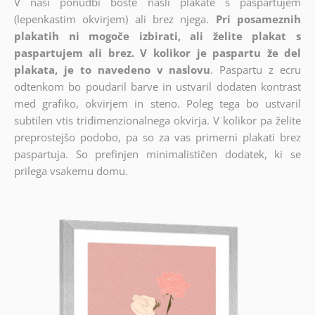
V naši ponudbi boste našli plakate s paspartujem
(lepenkastim okvirjem) ali brez njega.
Pri posameznih
plakatih ni mogoče izbirati, ali želite plakat s
paspartujem ali brez. V kolikor je paspartu že del
plakata, je to navedeno v naslovu
. Paspartu z ecru
odtenkom bo poudaril barve in ustvaril dodaten kontrast
med grafiko, okvirjem in steno. Poleg tega bo ustvaril
subtilen vtis tridimenzionalnega okvirja. V kolikor pa želite
preprostejšo podobo, pa so za vas primerni plakati brez
paspartuja. So prefinjen minimalističen dodatek, ki se
prilega vsakemu domu.