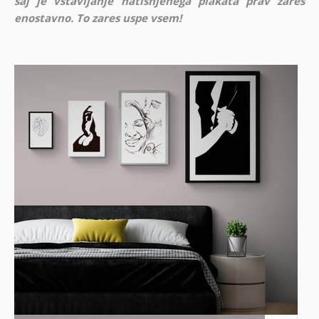
saj je vstavljanje natisnjenega plakata prav zares
enostavno. To zares uspe vsem!