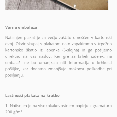
Varna embalaža
Natisnjen plakat je za večjo zaščito umeščen v kartonski
ovoj. Okvir skupaj s plakatom nato zapakiramo v trpežno
kartonsko škatlo iz lepenke (5-slojna) in ga pošljemo
direktno na vaš naslov. Ker gre za krhek izdelek, na
embalaži ne bo umanjkala niti informacija o krhkosti
pošiljke, kar dodatno zmanjšuje možnost poškodbe pri
pošiljanju.
Lastnosti plakata na kratko
1.
Natisnjen je na visokokakovostnem papirju z gramaturo
200 g/m²
.