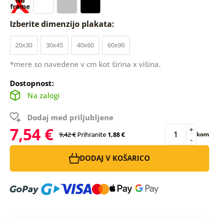
Izberite dimenzijo plakata:
20x30
30x45
40x60
60x90
*mere so navedene v cm kot širina x višina.
Dostopnost:
Na zalogi
Dodaj med priljubljene
7,54 €
+
9,42 €
Prihranite
1,88 €
kom
-
DODAJ V KOŠARICO