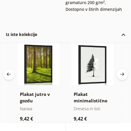
gramaturo 200 g/m²
,
Dostopno v štirih dimenzijah
Iz iste kolekcije
na
Plakat jutro v
Plakat
P
gozdu
minimalistično
igličasto drevo
Narava
Drevesa in listi
N
9,42 €
9,42 €
7