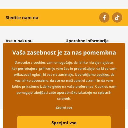
Sledite nam na
Vse o nakupu
Uporabne informacije
Splošni in reklamacijski pogoji
O nas
Vaša zasebnost je za nas pomembna
Varovanje osebnih podatkov
Pogosto zastavljena vprašanja
Možnosti dostave in plačila
Kontakti
Datoteke s cookies vam omogočajo, da lahko hitreje najdete,
Vračilo blaga
Veleprodaja
kar potrebujete, prihranijo vam čas in preprečujejo, da bi se vam
prikazovali oglasi, ki vas ne zanimajo. Uporabljamo
cookies
, da
vas lahko obvestimo, da ste na naši spletni strani, in da vam
lahko prikažemo izdelke glede na vaše preference. Cookies nam
pomagajo izboljšati vašo uporabniško izkušnjo na spletnih
straneh.
Zavrni vse
Copyright ©2019 © Dovido.si.
Sprejmi vse
Webdesign
Litvanyi.sk
| Spletno trgovino je ustvaril