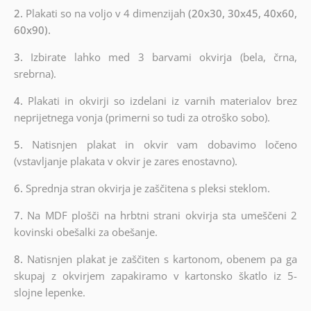
2.
Plakati so na voljo v 4 dimenzijah
(20x30, 30x45, 40x60,
60x90).
3.
Izbirate lahko med 3 barvami okvirja (bela, črna,
srebrna).
4.
Plakati in okvirji so izdelani iz varnih materialov brez
neprijetnega vonja (primerni so tudi za otroško sobo).
5.
Natisnjen plakat in okvir vam dobavimo ločeno
(vstavljanje plakata v okvir je zares enostavno).
6.
Sprednja stran okvirja je zaščitena s pleksi steklom.
7.
Na MDF plošči na hrbtni strani okvirja sta umeščeni 2
kovinski obešalki za obešanje.
8.
Natisnjen plakat je zaščiten s kartonom, obenem pa ga
skupaj z okvirjem zapakiramo v kartonsko škatlo iz 5-
slojne lepenke.