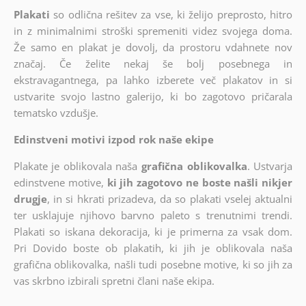
Plakati
so odlična rešitev za vse, ki želijo preprosto, hitro
in z minimalnimi stroški spremeniti videz svojega doma.
Že samo en plakat je dovolj, da prostoru vdahnete nov
značaj. Če želite nekaj še bolj posebnega in
ekstravagantnega, pa lahko izberete več plakatov in si
ustvarite svojo lastno galerijo, ki bo zagotovo pričarala
tematsko vzdušje.
Edinstveni motivi izpod rok naše ekipe
Plakate je oblikovala naša
grafična oblikovalka
. Ustvarja
edinstvene motive,
ki jih zagotovo ne boste našli nikjer
drugje
, in si hkrati prizadeva, da so plakati vselej aktualni
ter usklajuje njihovo barvno paleto s trenutnimi trendi.
Plakati so iskana dekoracija, ki je primerna za vsak dom.
Pri Dovido boste ob plakatih, ki jih je oblikovala naša
grafična oblikovalka, našli tudi posebne motive, ki so jih za
vas skrbno izbirali spretni člani naše ekipa.