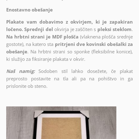
Enostavno obešanje
Plakate vam dobavimo z okvirjem, ki je zapakiran
ločeno. Sprednji del
okvirja je zaščiten s
pleksi steklom
.
Na hrbtni strani je MDF plošča
(vlaknena plošča srednje
gostote), na katero sta
pritrjeni dve kovinski obešalki za
obešanje
. Na hrbtni strani so sponke (fleksibilne konice),
ki služijo za fiksiranje plakata v okvir.
Naš namig:
Sodoben stil lahko dosežete, če plakat
preprosto postavite na tla ali pa na pohištvo in ga
prislonite ob steno.