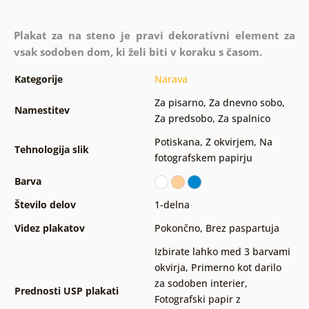
Plakat za na steno je pravi dekorativni element za
vsak sodoben dom, ki želi biti v koraku s časom.
Kategorije
Narava
Za pisarno
,
Za dnevno sobo
,
Namestitev
Za predsobo
,
Za spalnico
Potiskana
,
Z okvirjem
,
Na
Tehnologija slik
fotografskem papirju
Barva
Število delov
1-delna
Videz plakatov
Pokončno
,
Brez paspartuja
Izbirate lahko med 3 barvami
okvirja
,
Primerno kot darilo
za sodoben interier
,
Prednosti USP plakati
Fotografski papir z