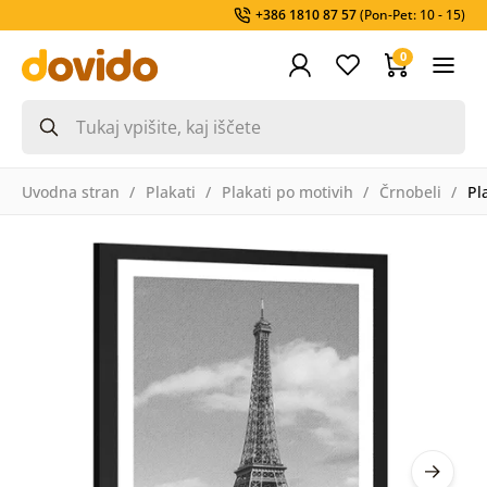
+386 1810 87 57
(Pon-Pet: 10 - 15)
0
Uvodna stran
Plakati
Plakati po motivih
Črnobeli
Pl