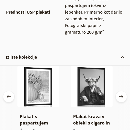
paspartujem (okvir iz
Prednosti USP plakati
lepenke)
,
Primerno kot darilo
za sodoben interier
,
Fotografski papir z
gramaturo 200 g/m²
Iz iste kolekcije
a
Plakat s
Plakat krava v
P
v
paspartujem
obleki s cigaro in
p
ti
luksuzno zatišje v
viskijem
r