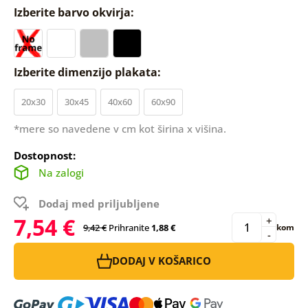
Izberite barvo okvirja:
Izberite dimenzijo plakata:
20x30
30x45
40x60
60x90
*mere so navedene v cm kot širina x višina.
Dostopnost:
Na zalogi
Dodaj med priljubljene
7,54 €
+
9,42 €
Prihranite
1,88 €
kom
-
DODAJ V KOŠARICO