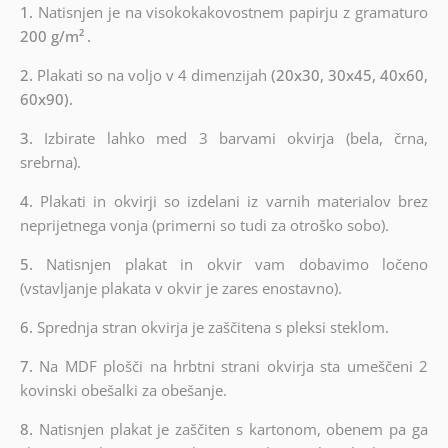
1.
Natisnjen je na visokokakovostnem papirju z gramaturo
200 g/m²
.
2.
Plakati so na voljo v 4 dimenzijah
(20x30, 30x45, 40x60,
60x90).
3.
Izbirate lahko med 3 barvami okvirja (bela, črna,
srebrna).
4.
Plakati in okvirji so izdelani iz varnih materialov brez
neprijetnega vonja (primerni so tudi za otroško sobo).
5.
Natisnjen plakat in okvir vam dobavimo ločeno
(vstavljanje plakata v okvir je zares enostavno).
6.
Sprednja stran okvirja je zaščitena s pleksi steklom.
7.
Na MDF plošči na hrbtni strani okvirja sta umeščeni 2
kovinski obešalki za obešanje.
8.
Natisnjen plakat je zaščiten s kartonom, obenem pa ga