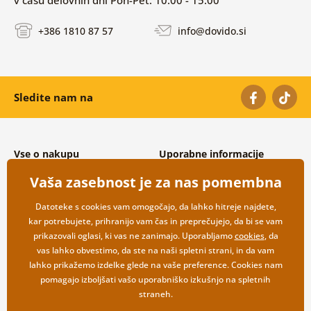
v času delovnih dni Pon-Pet: 10:00 - 15:00
+386 1810 87 57
info@dovido.si
Sledite nam na
Vse o nakupu
Uporabne informacije
Splošni in reklamacijski pogoji
O nas
Vaša zasebnost je za nas pomembna
Varovanje osebnih podatkov
Pogosto zastavljena vprašanja
Možnosti dostave in plačila
Kontakti
Datoteke s cookies vam omogočajo, da lahko hitreje najdete,
Vračilo blaga
Veleprodaja
kar potrebujete, prihranijo vam čas in preprečujejo, da bi se vam
prikazovali oglasi, ki vas ne zanimajo. Uporabljamo
cookies
, da
vas lahko obvestimo, da ste na naši spletni strani, in da vam
lahko prikažemo izdelke glede na vaše preference. Cookies nam
pomagajo izboljšati vašo uporabniško izkušnjo na spletnih
straneh.