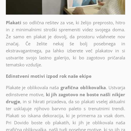
Plakati
so odlična rešitev za vse, ki želijo preprosto, hitro
in z minimalnimi stroški spremeniti videz svojega doma.
Že samo en plakat je dovolj, da prostoru vdahnete nov
značaj. Če želite nekaj še bolj posebnega in
ekstravagantnega, pa lahko izberete več plakatov in si
ustvarite svojo lastno galerijo, ki bo zagotovo pričarala
tematsko vzdušje.
Edinstveni motivi izpod rok naše ekipe
Plakate je oblikovala naša
grafična oblikovalka
. Ustvarja
edinstvene motive,
ki jih zagotovo ne boste našli nikjer
drugje
, in si hkrati prizadeva, da so plakati vselej aktualni
ter usklajuje njihovo barvno paleto s trenutnimi trendi.
Plakati so iskana dekoracija, ki je primerna za vsak dom.
Pri Dovido boste ob plakatih, ki jih je oblikovala naša
grafična oblikovalka, našli tudi posebne motive, ki so jih za