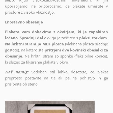
sobo
. Kljub visokokakovostnim materialom, ki jih
uporabljamo, ne priporočamo, da plakate umestite v
prostore z visoko vlažnostjo.
Enostavno obešanje
Plakate vam dobavimo z okvirjem, ki je zapakiran
ločeno. Sprednji del
okvirja je zaščiten s
pleksi steklom
.
Na hrbtni strani je MDF plošča
(vlaknena plošča srednje
gostote), na katero sta
pritrjeni dve kovinski obešalki za
obešanje
. Na hrbtni strani so sponke (fleksibilne konice),
ki služijo za fiksiranje plakata v okvir.
Naš namig:
Sodoben stil lahko dosežete, če plakat
preprosto postavite na tla ali pa na pohištvo in ga
prislonite ob steno.