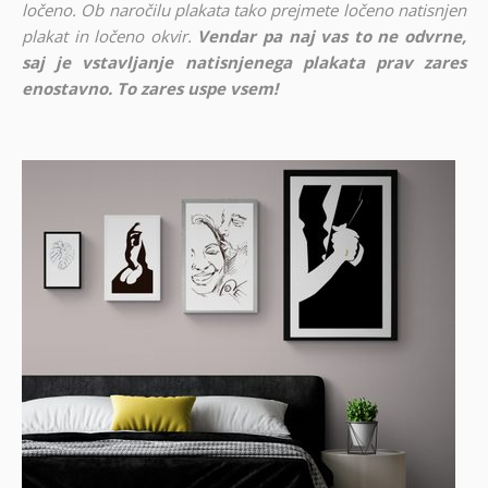
ločeno. Ob naročilu plakata tako prejmete ločeno natisnjen
plakat in ločeno okvir.
Vendar pa naj vas to ne odvrne,
saj je vstavljanje natisnjenega plakata prav zares
enostavno. To zares uspe vsem!