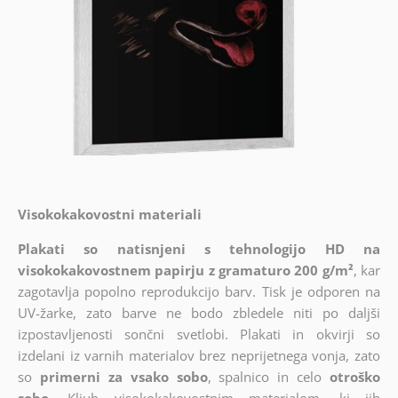
Visokokakovostni materiali
Plakati so natisnjeni s tehnologijo HD na
visokokakovostnem papirju z gramaturo 200 g/m²
, kar
zagotavlja popolno reprodukcijo barv. Tisk je odporen na
UV-žarke, zato barve ne bodo zbledele niti po daljši
izpostavljenosti sončni svetlobi. Plakati in okvirji so
izdelani iz varnih materialov brez neprijetnega vonja, zato
so
primerni za vsako sobo
, spalnico in celo
otroško