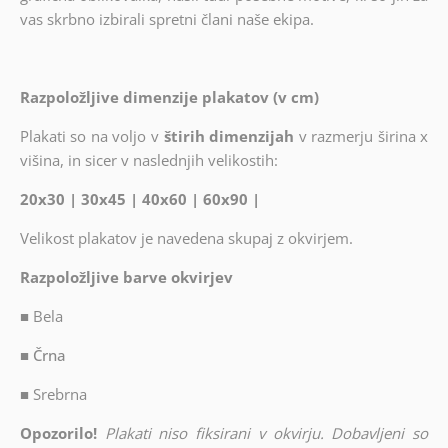
vas skrbno izbirali spretni člani naše ekipa.
Razpoložljive dimenzije plakatov (v cm)
Plakati so na voljo v
štirih dimenzijah
v razmerju širina x
višina, in sicer v naslednjih velikostih:
20x30 | 30x45 | 40x60 | 60x90 |
Velikost plakatov je navedena skupaj z okvirjem.
Razpoložljive barve okvirjev
■
Bela
■ Črna
■
Srebrna
Opozorilo!
Plakati niso fiksirani v okvirju. Dobavljeni so