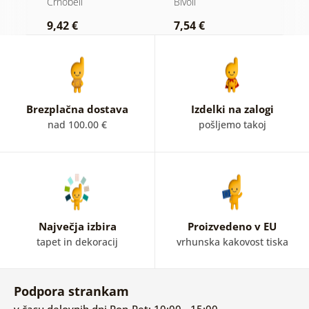
Črnobeli
Bivoli
Č
črnobeli varianti
v
9,42 €
7,54 €
7
v
Brezplačna dostava
Izdelki na zalogi
nad 100.00 €
pošljemo takoj
Največja izbira
Proizvedeno v EU
tapet in dekoracij
vrhunska kakovost tiska
Podpora strankam