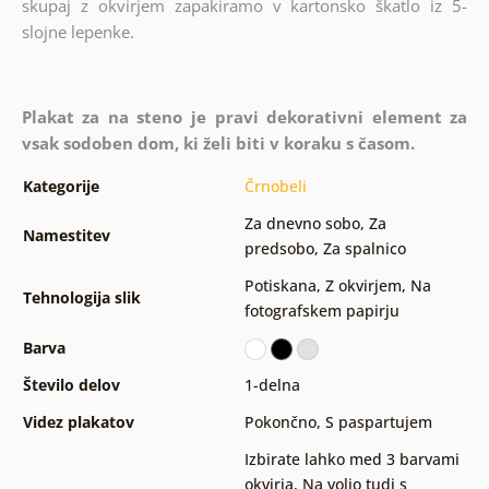
skupaj z okvirjem zapakiramo v kartonsko škatlo iz 5-
slojne lepenke.
Plakat za na steno je pravi dekorativni element za
vsak sodoben dom, ki želi biti v koraku s časom.
Kategorije
Črnobeli
Za dnevno sobo
,
Za
Namestitev
predsobo
,
Za spalnico
Potiskana
,
Z okvirjem
,
Na
Tehnologija slik
fotografskem papirju
Barva
Število delov
1-delna
Videz plakatov
Pokončno
,
S paspartujem
Izbirate lahko med 3 barvami
okvirja
,
Na voljo tudi s