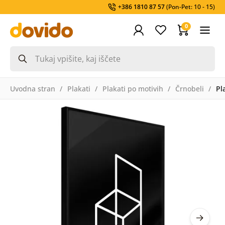
+386 1810 87 57
(Pon-Pet: 10 - 15)
0
Uvodna stran
Plakati
Plakati po motivih
Črnobeli
Pl