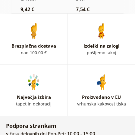
črnobeli varianti
v
9,42 €
7,54 €
7
v
Brezplačna dostava
Izdelki na zalogi
nad 100.00 €
pošljemo takoj
Največja izbira
Proizvedeno v EU
tapet in dekoracij
vrhunska kakovost tiska
Podpora strankam
v času delovnih dni Pon-Pet: 10:00 - 15:00