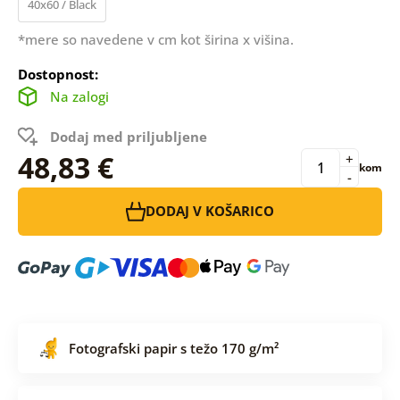
40x60 / Black
*mere so navedene v cm kot širina x višina.
Dostopnost:
Na zalogi
Dodaj med priljubljene
48,83 €
+
kom
-
DODAJ V KOŠARICO
Fotografski papir s težo 170 g/m²