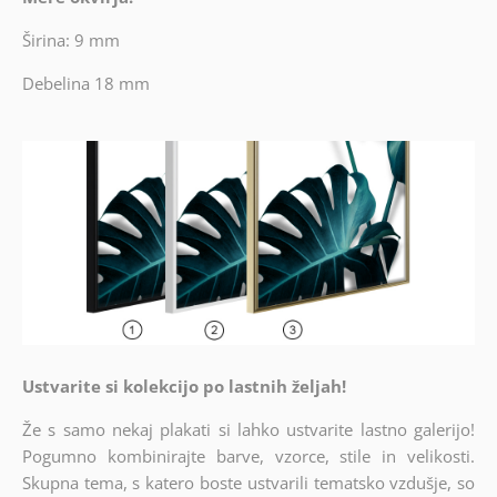
Širina: 9 mm
Debelina 18 mm
Ustvarite si kolekcijo po lastnih željah!
Že s samo nekaj plakati si lahko ustvarite lastno galerijo!
Pogumno kombinirajte barve, vzorce, stile in velikosti.
Skupna tema, s katero boste ustvarili tematsko vzdušje, so