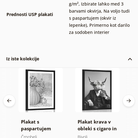
g/m²
,
Izbirate lahko med 3
barvami okvirja
,
Na voljo tudi
Prednosti USP plakati
s paspartujem (okvir iz
lepenke)
,
Primerno kot darilo
za sodoben interier
Iz iste kolekcije
a
Plakat s
Plakat krava v
P
v
paspartujem
obleki s cigaro in
p
ti
luksuzno zatišje v
viskijem
r
Črnobeli
Bivoli
Č