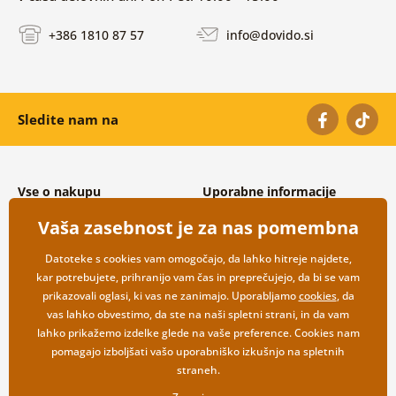
+386 1810 87 57
info@dovido.si
Sledite nam na
Vse o nakupu
Uporabne informacije
Splošni in reklamacijski pogoji
O nas
Vaša zasebnost je za nas pomembna
Varovanje osebnih podatkov
Pogosto zastavljena vprašanja
Možnosti dostave in plačila
Kontakti
Datoteke s cookies vam omogočajo, da lahko hitreje najdete,
Vračilo blaga
Veleprodaja
kar potrebujete, prihranijo vam čas in preprečujejo, da bi se vam
prikazovali oglasi, ki vas ne zanimajo. Uporabljamo
cookies
, da
vas lahko obvestimo, da ste na naši spletni strani, in da vam
lahko prikažemo izdelke glede na vaše preference. Cookies nam
pomagajo izboljšati vašo uporabniško izkušnjo na spletnih
straneh.