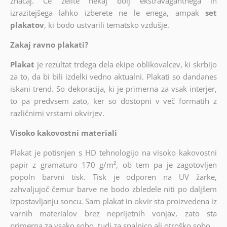
značaj. Če želite nekaj bolj ekstravagantnega in
izrazitejšega lahko izberete ne le enega, ampak
set
plakatov
, ki bodo ustvarili tematsko vzdušje.
Zakaj ravno plakati?
Plakat
je rezultat trdega dela ekipe oblikovalcev, ki skrbijo
za to, da bi bili izdelki vedno aktualni. Plakati so dandanes
iskani trend. So dekoracija, ki je primerna za vsak interjer,
to pa predvsem zato, ker so dostopni v več formatih z
različnimi vrstami okvirjev.
Visoko kakovostni materiali
Plakat je potisnjen s HD tehnologijo na visoko kakovostni
papir z gramaturo 170 g/m², ob tem pa je zagotovljen
popoln barvni tisk. Tisk je odporen na UV žarke,
zahvaljujoč čemur barve ne bodo zbledele niti po daljšem
izpostavljanju soncu. Sam plakat in okvir sta proizvedena iz
varnih materialov brez neprijetnih vonjav, zato sta
primerna za vsako sobo, tudi za spalnico ali otroško sobo.