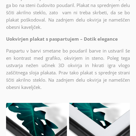
ga bo na steni čudovito poudaril. Plakat na sprednjem delu
ščiti akrilno steklo, zato vam ni treba skrbeti, da se bo
plakat poškodoval. Na zadnjem delu okvirja je nameščen
obesni kaveljček.
Uokvirjen plakat s paspartujem – Dotik elegance
Paspartu v barvi smetane bo poudaril barve in ustvaril še
en kontrast med grafiko, okvirjem in steno. Poleg tega
ustvarja nežen učinek 3D okvirja in hkrati igra vlogo
zaščitnega sloja plakata. Prav tako plakat s sprednje strani
ščiti akrilno steklo. Na zadnjem delu okvirja je nameščen
obesni kaveljček.