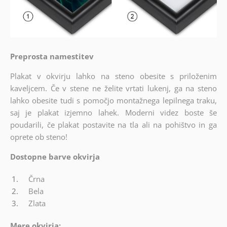
Preprosta namestitev
Plakat v okvirju lahko na steno obesite s priloženim
kaveljcem. Če v stene ne želite vrtati lukenj, ga na steno
lahko obesite tudi s pomočjo montažnega lepilnega traku,
saj je plakat izjemno lahek. Moderni videz boste še
poudarili, če plakat postavite na tla ali na pohištvo in ga
oprete ob steno!
Dostopne barve okvirja
Črna
Bela
Zlata
Mere okvirja: