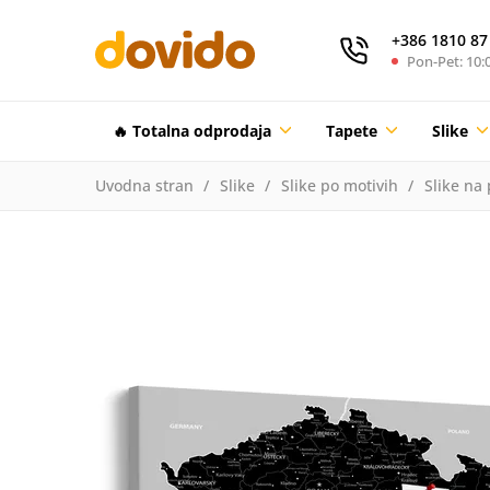
+386 1810 87
Pon-Pet: 10:0
🔥 Totalna odprodaja
Tapete
Slike
Uvodna stran
Slike
Slike po motivih
Slike na 