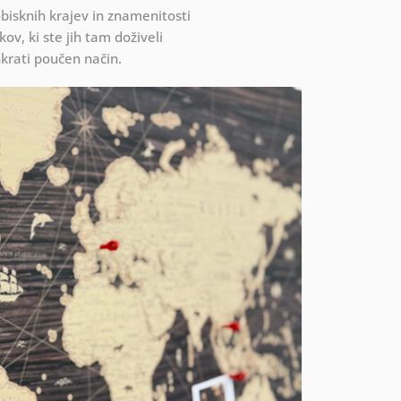
obisknih krajev in znamenitosti
v, ki ste jih tam doživeli
hkrati poučen način.