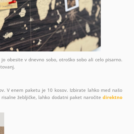
ko jo obesite v dnevno sobo, otroško sobo ali celo pisarno.
otovanj.
ičkov. V enem paketu je 10 kosov. Izbirate lahko med našo
e risalne žebljičke, lahko dodatni paket naročite
direktno