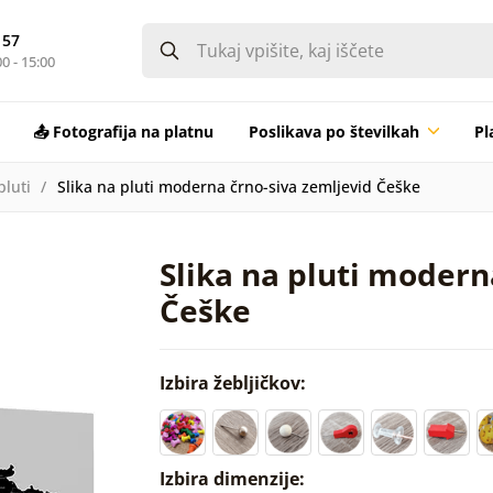
 57
0 - 15:00
📤 Fotografija na platnu
Poslikava po številkah
Pl
pluti
Slika na pluti moderna črno-siva zemljevid Češke
Slika na pluti modern
Češke
Izbira žebljičkov:
Izbira dimenzije: