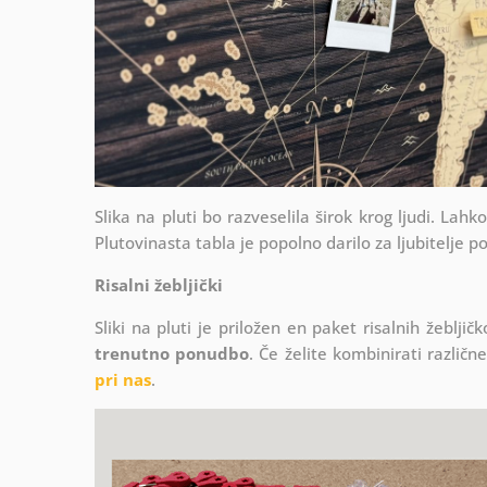
Slika na pluti bo razveselila širok krog ljudi. Lah
Plutovinasta tabla je popolno darilo za ljubitelje p
Risalni žebljički
Sliki na pluti je priložen en paket risalnih žeblj
trenutno ponudbo
. Če želite kombinirati različn
pri nas
.