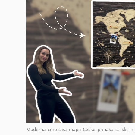
Moderna črno-siva mapa Češke prinaša stilski in