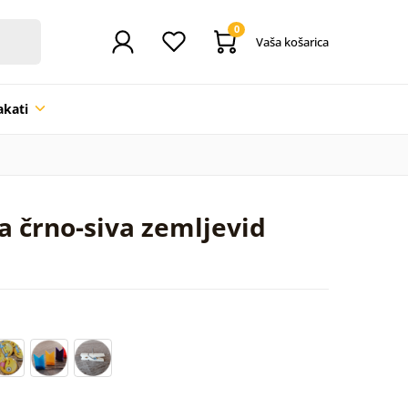
0
Vaša košarica
akati
a črno-siva zemljevid