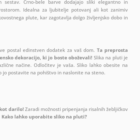
n sestav. Črno-bele barve dodajajo sliki elegantno in
rostorom. Idealna za ljubitelje potovanj ali kot zanimiv
kovostnega plute, kar zagotavlja dolgo življenjsko dobo in
delave postal edinstven dodatek za vaš dom.
Ta preprosta
nsko dekoracijo, ki jo boste oboževali!
Slika na pluti je
azlične načine. Odločitev je vaša. Sliko lahko obesite na
o jo postavite na pohištvo in naslonite na steno.
kot darilo!
Zaradi možnosti pripenjanja risalnih žebljičkov
.
Kako lahko uporabite sliko na pluti?