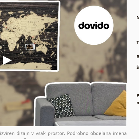
N
T
B
Š
P
n
 izviren dizajn v vsak prostor. Podrobno obdelana imena