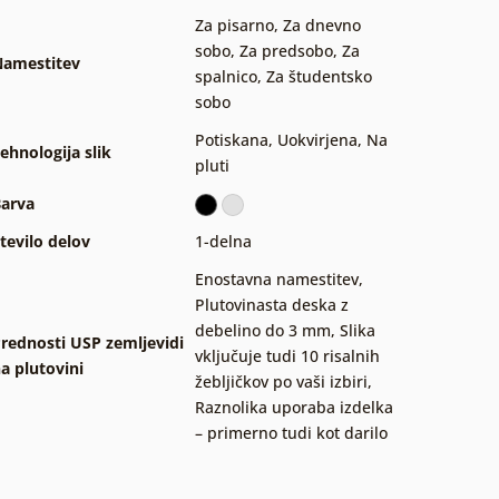
Za pisarno
,
Za dnevno
sobo
,
Za predsobo
,
Za
amestitev
spalnico
,
Za študentsko
sobo
Potiskana
,
Uokvirjena
,
Na
ehnologija slik
pluti
arva
tevilo delov
1-delna
Enostavna namestitev
,
Plutovinasta deska z
debelino do 3 mm
,
Slika
rednosti USP zemljevidi
vključuje tudi 10 risalnih
a plutovini
žebljičkov po vaši izbiri
,
Raznolika uporaba izdelka
– primerno tudi kot darilo