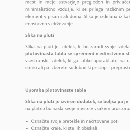
mest in meje ustvarjajo pregleden in privlače
minimalistično vzdušje, ki se prilega različnim p
element v pisarni ali doma. Slika je izdelana iz ka
enostavno vzdrževanje.
Slika na pluti
Slika na pluti je izdelek, ki bo zaradi svoje iz
plutovinasta tabla se spremeni v edinstveno ste
vsestranski izdelek, ki ga lahko uporabljate na r
steno ali pa izberete sodobnejši pristop – preprost
Uporaba plutovinaste table
Slika na pluti je izviren dodatek, še boljša pa je 
na platno bo našla svoje mesto v vsakem prostoru
Označite svoje pretekle in načrtovane poti
Označite kraje, ki ste jih obiskali