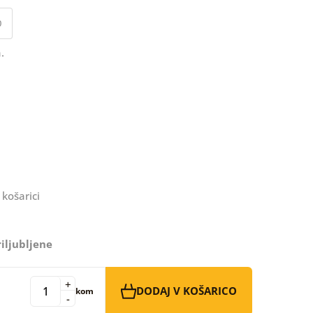
0
.
 košarici
iljubljene
+
DODAJ V KOŠARICO
kom
-