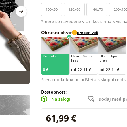
100x50
120x60
140x70
200x10
*mere so navedene v cm kot širina x višina
Okrasni okvir
preberi več
i
Brez okvirja
Okvir – Naravni
Okvir – Rjav
hrast
oreh
0 €
od 22,11 €
od 22,11 €
*cena dodatkov bo prišteta k skupni ceni v
Dostopnost:
Na zalogi
Dodaj med pr
61,99 €