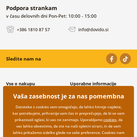
Podpora strankam
v času delovnih dni Pon-Pet: 10:00 - 15:00
+386 1810 87 57
info@dovido.si
Sledite nam na
Vse o nakupu
Uporabne informacije
Splošni in reklamacijski pogoji
O nas
Vaša zasebnost je za nas pomembna
Varovanje osebnih podatkov
Pogosto zastavljena vprašanja
Možnosti dostave in plačila
Kontakti
Datoteke s cookies vam omogočajo, da lahko hitreje najdete,
Vračilo blaga
Veleprodaja
kar potrebujete, prihranijo vam čas in preprečujejo, da bi se vam
prikazovali oglasi, ki vas ne zanimajo. Uporabljamo
cookies
, da
vas lahko obvestimo, da ste na naši spletni strani, in da vam
lahko prikažemo izdelke glede na vaše preference. Cookies nam