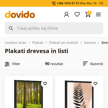
+386 1810 87 57
(Pon-Pet: 10 - 15)
0
Uvodna stran
Plakati
Plakati po motivih
Narava
Drev
Plakati drevesa in listi
90
Filter
rezultat
Razvrsti