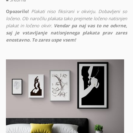
Opozorilo!
Plakati niso fiksirani v okvirju. Dobavljeni so
ločeno. Ob naročilu plakata tako prejmete ločeno natisnjen
plakat in ločeno okvir.
Vendar pa naj vas to ne odvrne,
saj je vstavljanje natisnjenega plakata prav zares
enostavno. To zares uspe vsem!