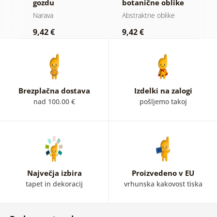
gozdu
botanične oblike
m
praprot
i
Narava
Abstraktne oblike
Dr
9,42 €
9,42 €
9
Brezplačna dostava
Izdelki na zalogi
nad 100.00 €
pošljemo takoj
Največja izbira
Proizvedeno v EU
tapet in dekoracij
vrhunska kakovost tiska