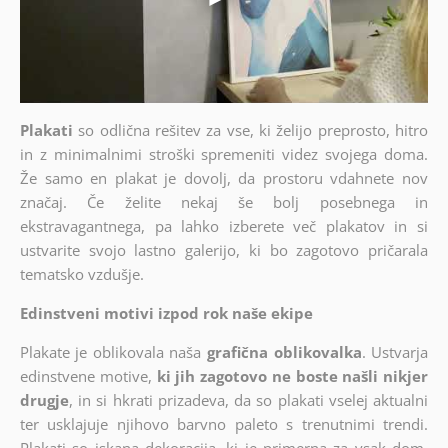
Plakati
so odlična rešitev za vse, ki želijo preprosto, hitro
in z minimalnimi stroški spremeniti videz svojega doma.
Že samo en plakat je dovolj, da prostoru vdahnete nov
značaj. Če želite nekaj še bolj posebnega in
ekstravagantnega, pa lahko izberete več plakatov in si
ustvarite svojo lastno galerijo, ki bo zagotovo pričarala
tematsko vzdušje.
Edinstveni motivi izpod rok naše ekipe
Plakate je oblikovala naša
grafična oblikovalka
. Ustvarja
edinstvene motive,
ki jih zagotovo ne boste našli nikjer
drugje
, in si hkrati prizadeva, da so plakati vselej aktualni
ter usklajuje njihovo barvno paleto s trenutnimi trendi.