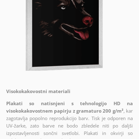
Visokokakovostni materiali
Plakati so natisnjeni s tehnologijo HD na
visokokakovostnem papirju z gramaturo 200 g/m²
, kar
zagotavlja popolno reprodukcijo barv. Tisk je odporen na
UV-žarke, zato barve ne bodo zbledele niti po daljši
izpostavljenosti sončni svetlobi. Plakati in okvirji so