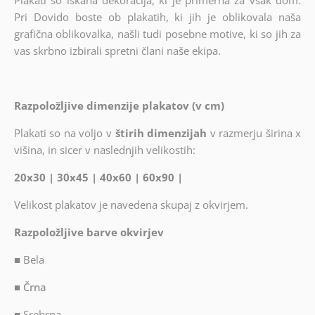
Plakati so iskana dekoracija, ki je primerna za vsak dom.
Pri Dovido boste ob plakatih, ki jih je oblikovala naša
grafična oblikovalka, našli tudi posebne motive, ki so jih za
vas skrbno izbirali spretni člani naše ekipa.
Razpoložljive dimenzije plakatov (v cm)
Plakati so na voljo v
štirih dimenzijah
v razmerju širina x
višina, in sicer v naslednjih velikostih:
20x30 | 30x45 | 40x60 | 60x90 |
Velikost plakatov je navedena skupaj z okvirjem.
Razpoložljive barve okvirjev
■
Bela
■ Črna
■
Srebrna