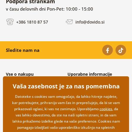
Podpora strankam
v času delovnih dni Pon-Pet: 10:00 - 15:00
+386 1810 87 57
info@dovido.si
Sledite nam na
Vse o nakupu
Uporabne informacije
Splošni in reklamacijski pogoji
O nas
Vaša zasebnost je za nas pomembna
Varovanje osebnih podatkov
Pogosto zastavljena vprašanja
Možnosti dostave in plačila
Kontakti
Datoteke s cookies vam omogočajo, da lahko hitreje najdete,
Vračilo blaga
Veleprodaja
kar potrebujete, prihranijo vam čas in preprečujejo, da bi se vam
prikazovali oglasi, ki vas ne zanimajo. Uporabljamo
cookies
, da
vas lahko obvestimo, da ste na naši spletni strani, in da vam
lahko prikažemo izdelke glede na vaše preference. Cookies nam
pomagajo izboljšati vašo uporabniško izkušnjo na spletnih