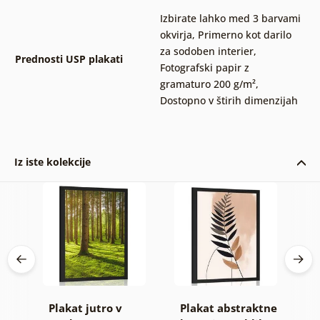
Izbirate lahko med 3 barvami
okvirja
,
Primerno kot darilo
za sodoben interier
,
Prednosti USP plakati
Fotografski papir z
gramaturo 200 g/m²
,
Dostopno v štirih dimenzijah
Iz iste kolekcije
Plakat jutro v
Plakat abstraktne
P