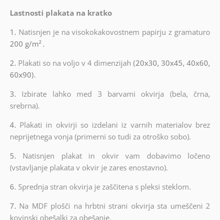
Lastnosti plakata na kratko
1.
Natisnjen je na visokokakovostnem papirju z gramaturo
200 g/m²
.
2.
Plakati so na voljo v 4 dimenzijah
(20x30, 30x45, 40x60,
60x90).
3.
Izbirate lahko med 3 barvami okvirja (bela, črna,
srebrna).
4.
Plakati in okvirji so izdelani iz varnih materialov brez
neprijetnega vonja (primerni so tudi za otroško sobo).
5.
Natisnjen plakat in okvir vam dobavimo ločeno
(vstavljanje plakata v okvir je zares enostavno).
6.
Sprednja stran okvirja je zaščitena s pleksi steklom.
7.
Na MDF plošči na hrbtni strani okvirja sta umeščeni 2
kovinski obešalki za obešanje.