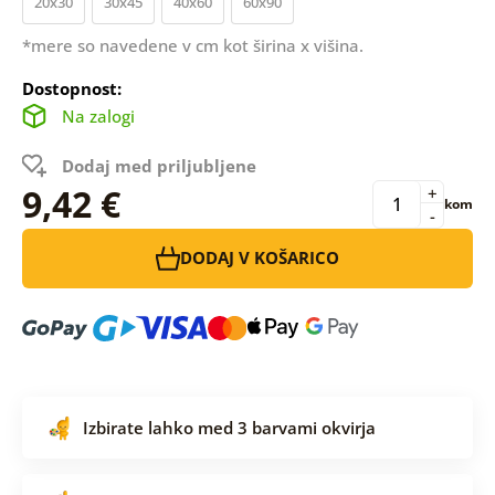
20x30
30x45
40x60
60x90
*mere so navedene v cm kot širina x višina.
Dostopnost:
Na zalogi
Dodaj med priljubljene
9,42 €
+
kom
-
DODAJ V KOŠARICO
Izbirate lahko med 3 barvami okvirja