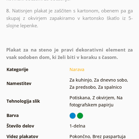
8.
Natisnjen plakat je zaščiten s kartonom, obenem pa ga
skupaj z okvirjem zapakiramo v kartonsko škatlo iz 5-
slojne lepenke.
Plakat za na steno je pravi dekorativni element za
vsak sodoben dom, ki želi biti v koraku s časom.
Kategorije
Narava
Za kuhinjo
,
Za dnevno sobo
,
Namestitev
Za predsobo
,
Za spalnico
Potiskana
,
Z okvirjem
,
Na
Tehnologija slik
fotografskem papirju
Barva
Število delov
1-delna
Videz plakatov
Pokončno
,
Brez paspartuja