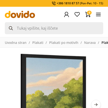
+386 1810 87 57
(Pon-Pet: 10 - 15)
0
Uvodna stran
Plakati
Plakati po motivih
Narava
Pla