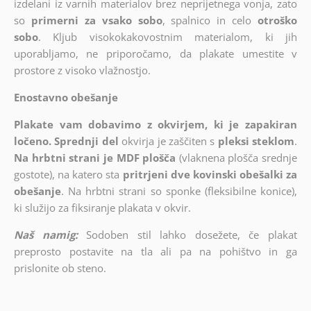
izdelani iz varnih materialov brez neprijetnega vonja, zato
so
primerni za vsako sobo
, spalnico in celo
otroško
sobo
. Kljub visokokakovostnim materialom, ki jih
uporabljamo, ne priporočamo, da plakate umestite v
prostore z visoko vlažnostjo.
Enostavno obešanje
Plakate vam dobavimo z okvirjem, ki je zapakiran
ločeno. Sprednji del
okvirja je zaščiten s
pleksi steklom
.
Na hrbtni strani je MDF plošča
(vlaknena plošča srednje
gostote), na katero sta
pritrjeni dve kovinski obešalki za
obešanje
. Na hrbtni strani so sponke (fleksibilne konice),
ki služijo za fiksiranje plakata v okvir.
Naš namig:
Sodoben stil lahko dosežete, če plakat
preprosto postavite na tla ali pa na pohištvo in ga
prislonite ob steno.