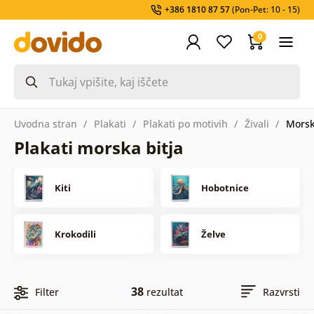
+386 1810 87 57
(Pon-Pet: 10 - 15)
0
Uvodna stran
Plakati
Plakati po motivih
Živali
Morsk
Plakati morska bitja
Kiti
Hobotnice
Krokodili
Želve
38
Filter
rezultat
Razvrsti