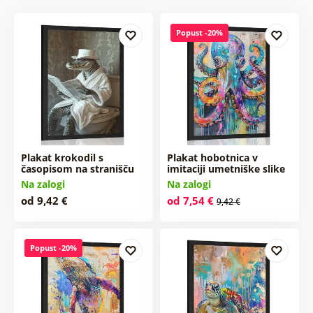
Popust -20%
Plakat krokodil s
Plakat hobotnica v
časopisom na stranišču
imitaciji umetniške slike
Na zalogi
Na zalogi
od 9,42 €
od 7,54 €
9,42 €
Popust -20%