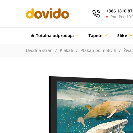
+386 1810 87
Pon-Pet: 10:0
🔥 Totalna odprodaja
Tapete
Slike
Uvodna stran
Plakati
Plakati po motivih
Žival