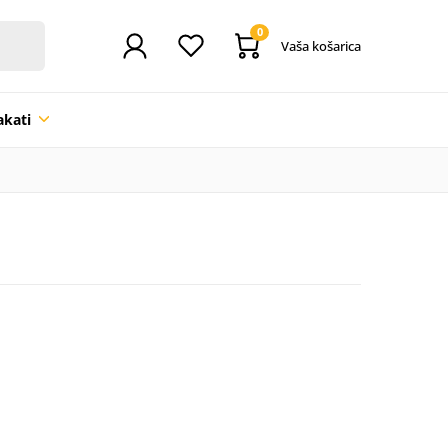
0
Vaša košarica
akati