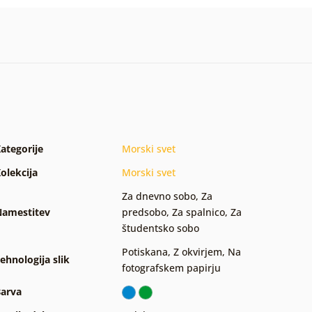
ategorije
Morski svet
olekcija
Morski svet
Za dnevno sobo
,
Za
amestitev
predsobo
,
Za spalnico
,
Za
študentsko sobo
Potiskana
,
Z okvirjem
,
Na
ehnologija slik
fotografskem papirju
arva