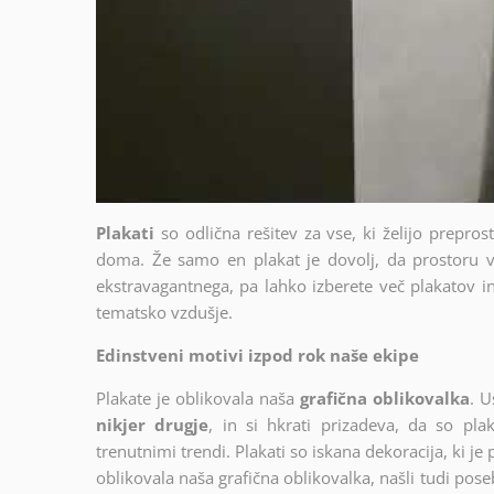
Plakati
so odlična rešitev za vse, ki želijo prepro
doma. Že samo en plakat je dovolj, da prostoru v
ekstravagantnega, pa lahko izberete več plakatov in 
tematsko vzdušje.
Edinstveni motivi izpod rok naše ekipe
Plakate je oblikovala naša
grafična oblikovalka
. U
nikjer drugje
, in si hkrati prizadeva, da so plak
trenutnimi trendi. Plakati so iskana dekoracija, ki je
oblikovala naša grafična oblikovalka, našli tudi poseb