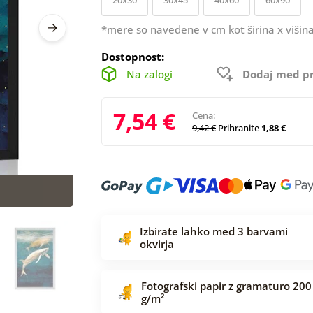
*mere so navedene v cm kot širina x višina
Dostopnost:
Na zalogi
Dodaj med pr
7,54 €
Cena:
9,42 €
Prihranite
1,88 €
Izbirate lahko med 3 barvami
okvirja
Fotografski papir z gramaturo 200
g/m²