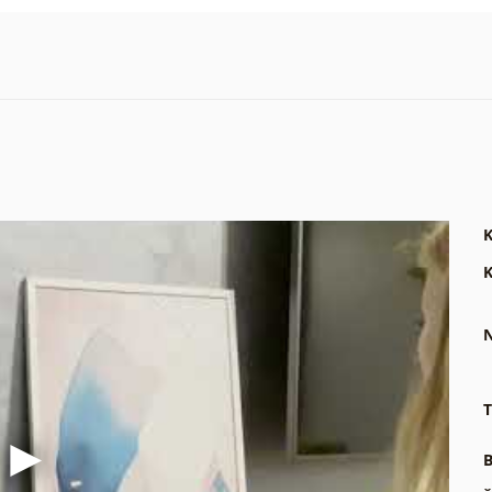
K
K
N
T
B