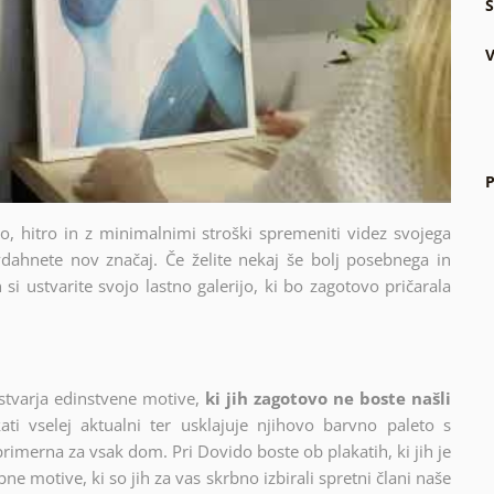
Š
V
P
sto, hitro in z minimalnimi stroški spremeniti videz svojega
dahnete nov značaj. Če želite nekaj še bolj posebnega in
si ustvarite svojo lastno galerijo, ki bo zagotovo pričarala
stvarja edinstvene motive,
ki jih zagotovo ne boste našli
ati vselej aktualni ter usklajuje njihovo barvno paleto s
 primerna za vsak dom. Pri Dovido boste ob plakatih, ki jih je
ne motive, ki so jih za vas skrbno izbirali spretni člani naše