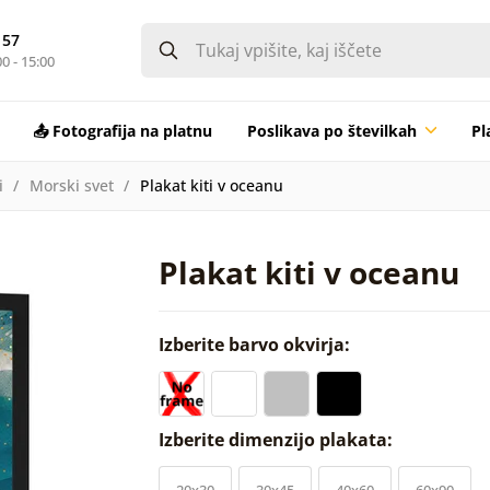
 57
0 - 15:00
📤 Fotografija na platnu
Poslikava po številkah
Pl
i
Morski svet
Plakat kiti v oceanu
Plakat kiti v oceanu
Izberite barvo okvirja:
Izberite dimenzijo plakata:
20x30
30x45
40x60
60x90