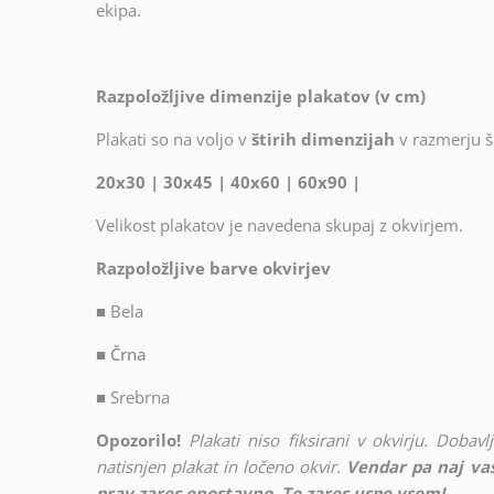
ekipa.
Razpoložljive dimenzije plakatov (v cm)
Plakati so na voljo v
štirih dimenzijah
v razmerju ši
20x30 | 30x45 | 40x60 | 60x90 |
Velikost plakatov je navedena skupaj z okvirjem.
Razpoložljive barve okvirjev
■
Bela
■ Črna
■
Srebrna
Opozorilo!
Plakati niso fiksirani v okvirju. Doba
natisnjen plakat in ločeno okvir.
Vendar pa naj vas
prav zares enostavno. To zares uspe vsem!