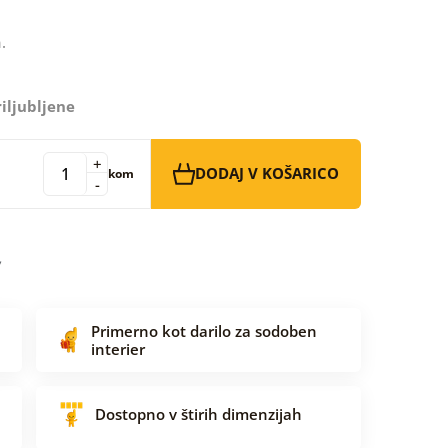
.
iljubljene
+
DODAJ V KOŠARICO
kom
-
Primerno kot darilo za sodoben
interier
Dostopno v štirih dimenzijah