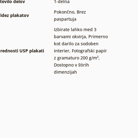
tevilo delov
1-delna
Pokončno
,
Brez
idez plakatov
paspartuja
Izbirate lahko med 3
barvami okvirja
,
Primerno
kot darilo za sodoben
rednosti USP plakati
interier
,
Fotografski papir
z gramaturo 200 g/m²
,
Dostopno v štirih
dimenzijah