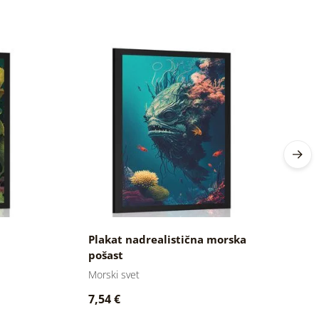
Plakat nadrealistična morska
P
pošast
p
Morski svet
Mo
7,54 €
9