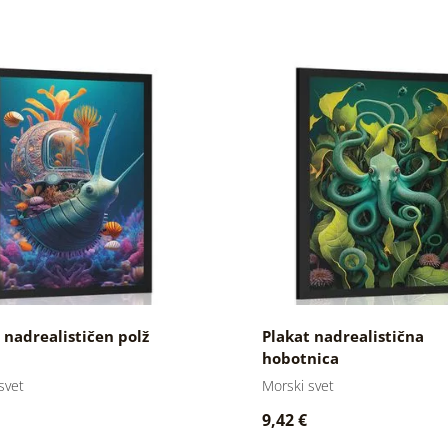
 nadrealističen polž
Plakat nadrealistična
hobotnica
svet
Morski svet
9,42 €