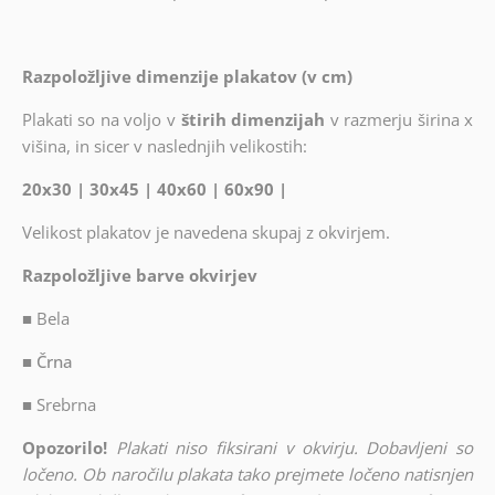
Razpoložljive dimenzije plakatov (v cm)
Plakati so na voljo v
štirih dimenzijah
v razmerju širina x
višina, in sicer v naslednjih velikostih:
20x30 | 30x45 | 40x60 | 60x90 |
Velikost plakatov je navedena skupaj z okvirjem.
Razpoložljive barve okvirjev
■
Bela
■ Črna
■
Srebrna
Opozorilo!
Plakati niso fiksirani v okvirju. Dobavljeni so
ločeno. Ob naročilu plakata tako prejmete ločeno natisnjen