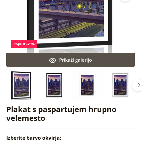
Popust -20%
Prikaži galerijo
Plakat s paspartujem hrupno
velemesto
Izberite barvo okvirja: