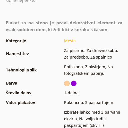
slojne lepenke.
Plakat za na steno je pravi dekorativni element za
vsak sodoben dom, ki želi biti v koraku s časom.
Kategorije
Mesta
Za pisarno
,
Za dnevno sobo
,
Namestitev
Za predsobo
,
Za spalnico
Potiskana
,
Z okvirjem
,
Na
Tehnologija slik
fotografskem papirju
Barva
Število delov
1-delna
Videz plakatov
Pokončno
,
S paspartujem
Izbirate lahko med 3 barvami
okvirja
,
Na voljo tudi s
paspartujem (okvir iz