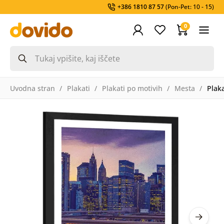
+386 1810 87 57
(Pon-Pet: 10 - 15)
0
Uvodna stran
Plakati
Plakati po motivih
Mesta
Plak