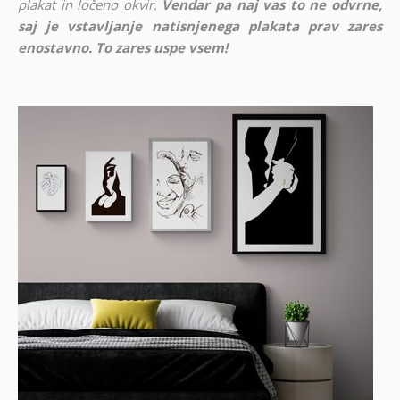
plakat in ločeno okvir.
Vendar pa naj vas to ne odvrne,
saj je vstavljanje natisnjenega plakata prav zares
enostavno. To zares uspe vsem!