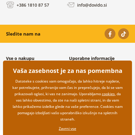
+386 1810 87 57
info@dovido.si
Sledite nam na
Vse o nakupu
Uporabne informacije
Splošni in reklamacijski pogoji
O nas
Vaša zasebnost je za nas pomembna
Varovanje osebnih podatkov
Pogosto zastavljena vprašanja
Možnosti dostave in plačila
Kontakti
Datoteke s cookies vam omogočajo, da lahko hitreje najdete,
Vračilo blaga
Veleprodaja
kar potrebujete, prihranijo vam čas in preprečujejo, da bi se vam
prikazovali oglasi, ki vas ne zanimajo. Uporabljamo
cookies
, da
vas lahko obvestimo, da ste na naši spletni strani, in da vam
lahko prikažemo izdelke glede na vaše preference. Cookies nam
pomagajo izboljšati vašo uporabniško izkušnjo na spletnih
straneh.
Zavrni vse