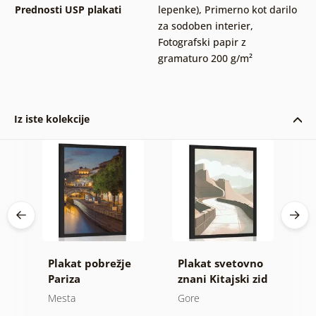
Prednosti USP plakati
lepenke)
,
Primerno kot darilo
za sodoben interier
,
Fotografski papir z
gramaturo 200 g/m²
Iz iste kolekcije
eni
Plakat pobrežje
Plakat svetovno
P
Pariza
znani Kitajski zid
p
b
Mesta
Gore
M