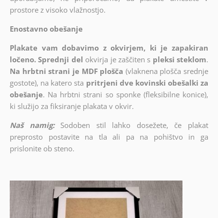
prostore z visoko vlažnostjo.
Enostavno obešanje
Plakate vam dobavimo z okvirjem, ki je zapakiran
ločeno. Sprednji del
okvirja je zaščiten s
pleksi steklom
.
Na hrbtni strani je MDF plošča
(vlaknena plošča srednje
gostote), na katero sta
pritrjeni dve kovinski obešalki za
obešanje
. Na hrbtni strani so sponke (fleksibilne konice),
ki služijo za fiksiranje plakata v okvir.
Naš namig:
Sodoben stil lahko dosežete, če plakat
preprosto postavite na tla ali pa na pohištvo in ga
prislonite ob steno.