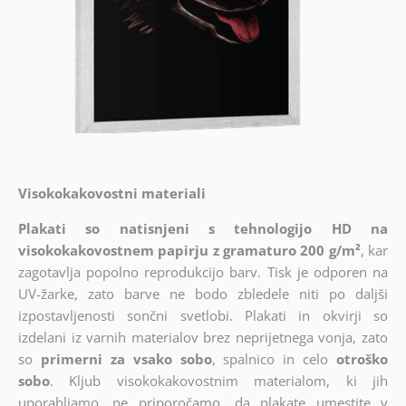
Visokokakovostni materiali
Plakati so natisnjeni s tehnologijo HD na
visokokakovostnem papirju z gramaturo 200 g/m²
, kar
zagotavlja popolno reprodukcijo barv. Tisk je odporen na
UV-žarke, zato barve ne bodo zbledele niti po daljši
izpostavljenosti sončni svetlobi. Plakati in okvirji so
izdelani iz varnih materialov brez neprijetnega vonja, zato
so
primerni za vsako sobo
, spalnico in celo
otroško
sobo
. Kljub visokokakovostnim materialom, ki jih
uporabljamo, ne priporočamo, da plakate umestite v