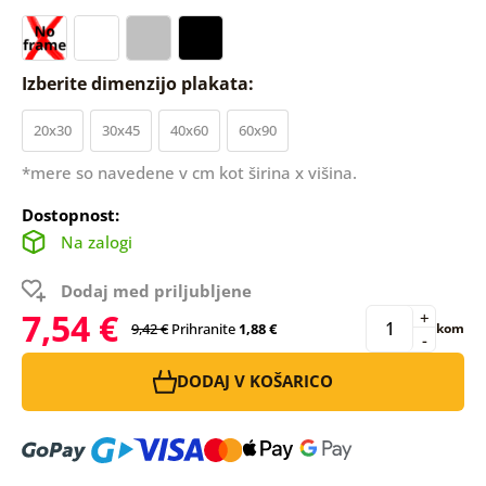
Izberite dimenzijo plakata:
20x30
30x45
40x60
60x90
*mere so navedene v cm kot širina x višina.
Dostopnost:
Na zalogi
Dodaj med priljubljene
7,54 €
+
9,42 €
Prihranite
1,88 €
kom
-
DODAJ V KOŠARICO