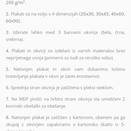
200 g/m²
.
2.
Plakati so na voljo v 4 dimenzijah
(20x30, 30x45, 40x60,
60x90).
3.
Izbirate lahko med 3 barvami okvirja (bela, črna,
srebrna).
4.
Plakati in okvirji so izdelani iz varnih materialov brez
neprijetnega vonja (primerni so tudi za otroško sobo).
5.
Natisnjen plakat in okvir vam dobavimo ločeno
(vstavljanje plakata v okvir je zares enostavno).
6.
Sprednja stran okvirja je zaščitena s pleksi steklom.
7.
Na MDF plošči na hrbtni strani okvirja sta umeščeni 2
kovinski obešalki za obešanje.
8.
Natisnjen plakat je zaščiten s kartonom, obenem pa ga
skupaj z okvirjem zapakiramo v kartonsko škatlo iz 5-