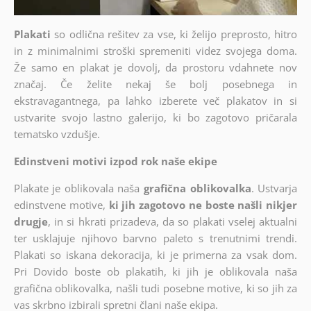
Plakati
so odlična rešitev za vse, ki želijo preprosto, hitro
in z minimalnimi stroški spremeniti videz svojega doma.
Že samo en plakat je dovolj, da prostoru vdahnete nov
značaj. Če želite nekaj še bolj posebnega in
ekstravagantnega, pa lahko izberete več plakatov in si
ustvarite svojo lastno galerijo, ki bo zagotovo pričarala
tematsko vzdušje.
Edinstveni motivi izpod rok naše ekipe
Plakate je oblikovala naša
grafična oblikovalka
. Ustvarja
edinstvene motive,
ki jih zagotovo ne boste našli nikjer
drugje
, in si hkrati prizadeva, da so plakati vselej aktualni
ter usklajuje njihovo barvno paleto s trenutnimi trendi.
Plakati so iskana dekoracija, ki je primerna za vsak dom.
Pri Dovido boste ob plakatih, ki jih je oblikovala naša
grafična oblikovalka, našli tudi posebne motive, ki so jih za
vas skrbno izbirali spretni člani naše ekipa.