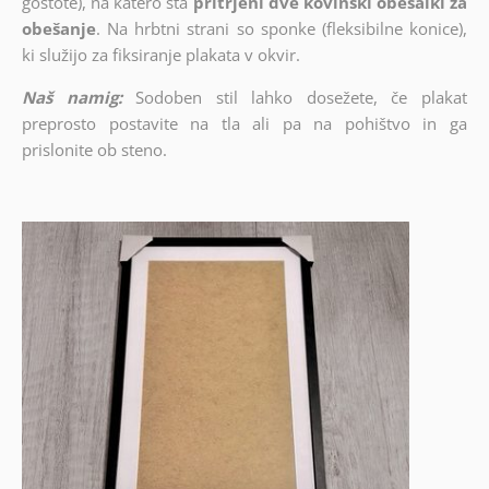
gostote), na katero sta
pritrjeni dve kovinski obešalki za
obešanje
. Na hrbtni strani so sponke (fleksibilne konice),
ki služijo za fiksiranje plakata v okvir.
Naš namig:
Sodoben stil lahko dosežete, če plakat
preprosto postavite na tla ali pa na pohištvo in ga
prislonite ob steno.