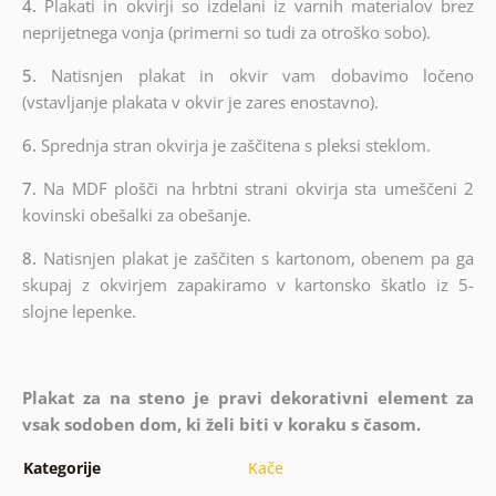
4.
Plakati in okvirji so izdelani iz varnih materialov brez
neprijetnega vonja (primerni so tudi za otroško sobo).
5.
Natisnjen plakat in okvir vam dobavimo ločeno
(vstavljanje plakata v okvir je zares enostavno).
6.
Sprednja stran okvirja je zaščitena s pleksi steklom.
7.
Na MDF plošči na hrbtni strani okvirja sta umeščeni 2
kovinski obešalki za obešanje.
8.
Natisnjen plakat je zaščiten s kartonom, obenem pa ga
skupaj z okvirjem zapakiramo v kartonsko škatlo iz 5-
slojne lepenke.
Plakat za na steno je pravi dekorativni element za
vsak sodoben dom, ki želi biti v koraku s časom.
Kategorije
Kače