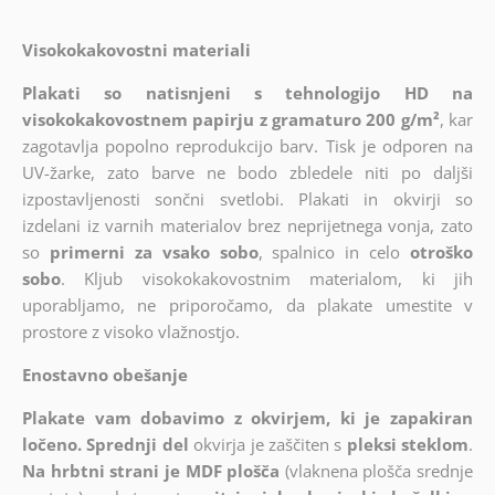
Visokokakovostni materiali
Plakati so natisnjeni s tehnologijo HD na
visokokakovostnem papirju z gramaturo 200 g/m²
, kar
zagotavlja popolno reprodukcijo barv. Tisk je odporen na
UV-žarke, zato barve ne bodo zbledele niti po daljši
izpostavljenosti sončni svetlobi. Plakati in okvirji so
izdelani iz varnih materialov brez neprijetnega vonja, zato
so
primerni za vsako sobo
, spalnico in celo
otroško
sobo
. Kljub visokokakovostnim materialom, ki jih
uporabljamo, ne priporočamo, da plakate umestite v
prostore z visoko vlažnostjo.
Enostavno obešanje
Plakate vam dobavimo z okvirjem, ki je zapakiran
ločeno. Sprednji del
okvirja je zaščiten s
pleksi steklom
.
Na hrbtni strani je MDF plošča
(vlaknena plošča srednje