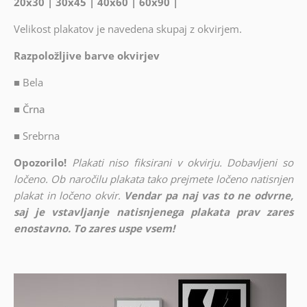
20x30 | 30x45 | 40x60 | 60x90 |
Velikost plakatov je navedena skupaj z okvirjem.
Razpoložljive barve okvirjev
■
Bela
■ Črna
■
Srebrna
Opozorilo!
Plakati niso fiksirani v okvirju. Dobavljeni so
ločeno. Ob naročilu plakata tako prejmete ločeno natisnjen
plakat in ločeno okvir.
Vendar pa naj vas to ne odvrne,
saj je vstavljanje natisnjenega plakata prav zares
enostavno. To zares uspe vsem!