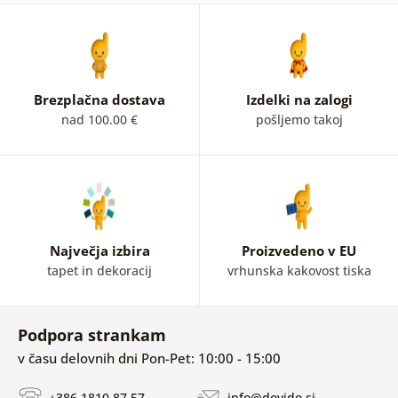
Brezplačna dostava
Izdelki na zalogi
nad 100.00 €
pošljemo takoj
Največja izbira
Proizvedeno v EU
tapet in dekoracij
vrhunska kakovost tiska
Podpora strankam
v času delovnih dni Pon-Pet: 10:00 - 15:00
+386 1810 87 57
info@dovido.si