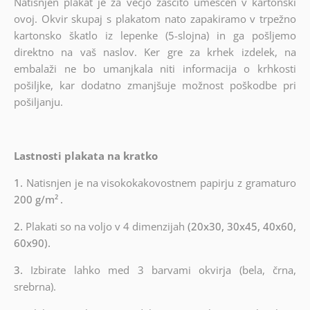
Natisnjen plakat je za večjo zaščito umeščen v kartonski
ovoj. Okvir skupaj s plakatom nato zapakiramo v trpežno
kartonsko škatlo iz lepenke (5-slojna) in ga pošljemo
direktno na vaš naslov. Ker gre za krhek izdelek, na
embalaži ne bo umanjkala niti informacija o krhkosti
pošiljke, kar dodatno zmanjšuje možnost poškodbe pri
pošiljanju.
Lastnosti plakata na kratko
1.
Natisnjen je na visokokakovostnem papirju z gramaturo
200 g/m²
.
2.
Plakati so na voljo v 4 dimenzijah
(20x30, 30x45, 40x60,
60x90).
3.
Izbirate lahko med 3 barvami okvirja (bela, črna,
srebrna).