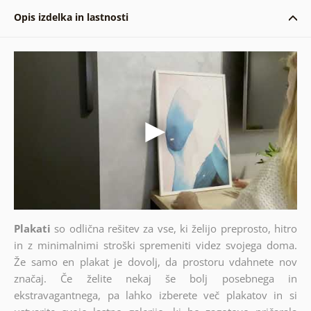
Opis izdelka in lastnosti
Plakati
so odlična rešitev za vse, ki želijo preprosto, hitro
in z minimalnimi stroški spremeniti videz svojega doma.
Že samo en plakat je dovolj, da prostoru vdahnete nov
značaj. Če želite nekaj še bolj posebnega in
ekstravagantnega, pa lahko izberete več plakatov in si