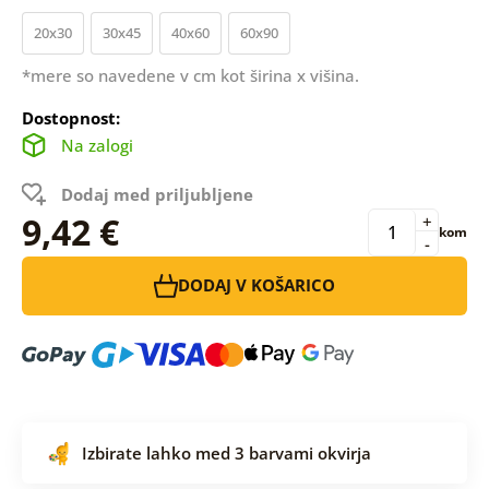
20x30
30x45
40x60
60x90
*mere so navedene v cm kot širina x višina.
Dostopnost:
Na zalogi
Dodaj med priljubljene
9,42 €
+
kom
-
DODAJ V KOŠARICO
Izbirate lahko med 3 barvami okvirja