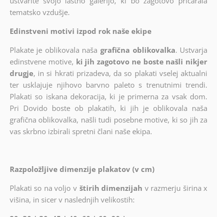
ustvarite svojo lastno galerijo, ki bo zagotovo pričarala
tematsko vzdušje.
Edinstveni motivi izpod rok naše ekipe
Plakate je oblikovala naša
grafična oblikovalka
. Ustvarja
edinstvene motive,
ki jih zagotovo ne boste našli nikjer
drugje
, in si hkrati prizadeva, da so plakati vselej aktualni
ter usklajuje njihovo barvno paleto s trenutnimi trendi.
Plakati so iskana dekoracija, ki je primerna za vsak dom.
Pri Dovido boste ob plakatih, ki jih je oblikovala naša
grafična oblikovalka, našli tudi posebne motive, ki so jih za
vas skrbno izbirali spretni člani naše ekipa.
Razpoložljive dimenzije plakatov (v cm)
Plakati so na voljo v
štirih dimenzijah
v razmerju širina x
višina, in sicer v naslednjih velikostih: