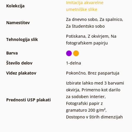
Imitacija akvarelne
Kolekcija
umetniške slike
Za dnevno sobo
,
Za spalnico
,
Namestitev
Za študentsko sobo
Potiskana
,
Z okvirjem
,
Na
Tehnologija slik
fotografskem papirju
Barva
Število delov
1-delna
Videz plakatov
Pokončno
,
Brez paspartuja
Izbirate lahko med 3 barvami
okvirja
,
Primerno kot darilo
za sodoben interier
,
Prednosti USP plakati
Fotografski papir z
gramaturo 200 g/m²
,
Dostopno v štirih dimenzijah