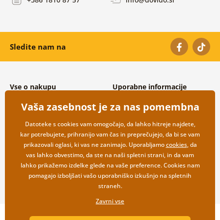
Sledite nam na
Vse o nakupu
Uporabne informacije
Splošni in reklamacijski pogoji
O nas
Vaša zasebnost je za nas pomembna
Varovanje osebnih podatkov
Pogosto zastavljena vprašanja
Možnosti dostave in plačila
Kontakti
Datoteke s cookies vam omogočajo, da lahko hitreje najdete,
Vračilo blaga
Veleprodaja
kar potrebujete, prihranijo vam čas in preprečujejo, da bi se vam
prikazovali oglasi, ki vas ne zanimajo. Uporabljamo
cookies
, da
vas lahko obvestimo, da ste na naši spletni strani, in da vam
lahko prikažemo izdelke glede na vaše preference. Cookies nam
pomagajo izboljšati vašo uporabniško izkušnjo na spletnih
straneh.
Zavrni vse
Copyright ©2019 © Dovido.si.