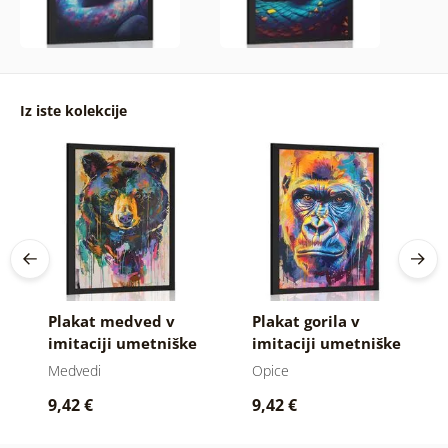
Iz iste kolekcije
Plakat medved v
Plakat gorila v
imitaciji umetniške
imitaciji umetniške
slike
slike
Medvedi
Opice
9,42 €
9,42 €