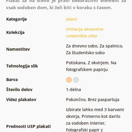
Plakat za na steno je pravi dekorativni element za
vsak sodoben dom, ki želi biti v koraku s časom.
Kategorije
Jeleni
Imitacija akvarelne
Kolekcija
umetniške slike
Za dnevno sobo
,
Za spalnico
,
Namestitev
Za študentsko sobo
Potiskana
,
Z okvirjem
,
Na
Tehnologija slik
fotografskem papirju
Barva
Število delov
1-delna
Videz plakatov
Pokončno
,
Brez paspartuja
Izbirate lahko med 3 barvami
okvirja
,
Primerno kot darilo
za sodoben interier
,
Prednosti USP plakati
Fotografski papir z