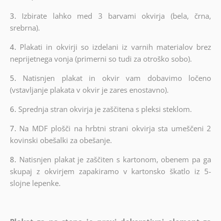
3.
Izbirate lahko med 3 barvami okvirja (bela, črna,
srebrna).
4.
Plakati in okvirji so izdelani iz varnih materialov brez
neprijetnega vonja (primerni so tudi za otroško sobo).
5.
Natisnjen plakat in okvir vam dobavimo ločeno
(vstavljanje plakata v okvir je zares enostavno).
6.
Sprednja stran okvirja je zaščitena s pleksi steklom.
7.
Na MDF plošči na hrbtni strani okvirja sta umeščeni 2
kovinski obešalki za obešanje.
8.
Natisnjen plakat je zaščiten s kartonom, obenem pa ga
skupaj z okvirjem zapakiramo v kartonsko škatlo iz 5-
slojne lepenke.