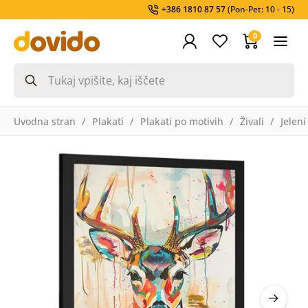
+386 1810 87 57
(Pon-Pet: 10 - 15)
0
Uvodna stran
Plakati
Plakati po motivih
Živali
Jeleni