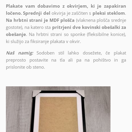
Plakate vam dobavimo z okvirjem, ki je zapakiran
ločeno. Sprednji del
okvirja je zaščiten s
pleksi steklom
.
Na hrbtni strani je MDF plošča
(vlaknena plošča srednje
gostote), na katero sta
pritrjeni dve kovinski obešalki za
obešanje
. Na hrbtni strani so sponke (fleksibilne konice),
ki služijo za fiksiranje plakata v okvir.
Naš namig:
Sodoben stil lahko dosežete, če plakat
preprosto postavite na tla ali pa na pohištvo in ga
prislonite ob steno.