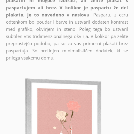
plakatih ni mogoče izbirati, ali želite plakat s
paspartujem ali brez. V kolikor je paspartu že del
plakata, je to navedeno v naslovu
. Paspartu z ecru
odtenkom bo poudaril barve in ustvaril dodaten kontrast
med grafiko, okvirjem in steno. Poleg tega bo ustvaril
subtilen vtis tridimenzionalnega okvirja. V kolikor pa želite
preprostejšo podobo, pa so za vas primerni plakati brez
paspartuja. So prefinjen minimalističen dodatek, ki se
prilega vsakemu domu.