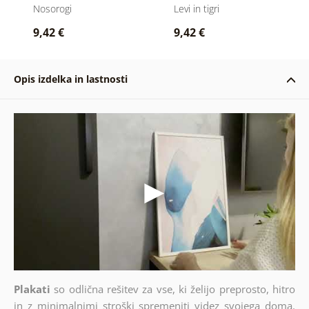
slike
slike
Nosorogi
Levi in tigri
9,42 €
9,42 €
Opis izdelka in lastnosti
Plakati
so odlična rešitev za vse, ki želijo preprosto, hitro
in z minimalnimi stroški spremeniti videz svojega doma.