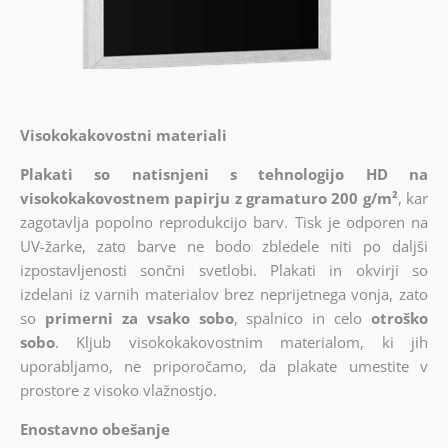
Visokokakovostni materiali
Plakati so natisnjeni s tehnologijo HD na
visokokakovostnem papirju z gramaturo 200 g/m²
, kar
zagotavlja popolno reprodukcijo barv. Tisk je odporen na
UV-žarke, zato barve ne bodo zbledele niti po daljši
izpostavljenosti sončni svetlobi. Plakati in okvirji so
izdelani iz varnih materialov brez neprijetnega vonja, zato
so
primerni za vsako sobo
, spalnico in celo
otroško
sobo
. Kljub visokokakovostnim materialom, ki jih
uporabljamo, ne priporočamo, da plakate umestite v
prostore z visoko vlažnostjo.
Enostavno obešanje