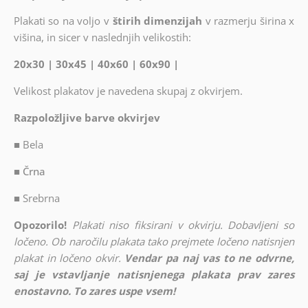
Plakati so na voljo v
štirih dimenzijah
v razmerju širina x
višina, in sicer v naslednjih velikostih:
20x30 | 30x45 | 40x60 | 60x90 |
Velikost plakatov je navedena skupaj z okvirjem.
Razpoložljive barve okvirjev
■
Bela
■ Črna
■
Srebrna
Opozorilo!
Plakati niso fiksirani v okvirju. Dobavljeni so
ločeno. Ob naročilu plakata tako prejmete ločeno natisnjen
plakat in ločeno okvir.
Vendar pa naj vas to ne odvrne,
saj je vstavljanje natisnjenega plakata prav zares
enostavno. To zares uspe vsem!