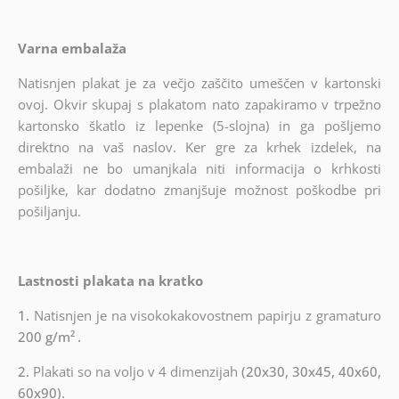
Varna embalaža
Natisnjen plakat je za večjo zaščito umeščen v kartonski
ovoj. Okvir skupaj s plakatom nato zapakiramo v trpežno
kartonsko škatlo iz lepenke (5-slojna) in ga pošljemo
direktno na vaš naslov. Ker gre za krhek izdelek, na
embalaži ne bo umanjkala niti informacija o krhkosti
pošiljke, kar dodatno zmanjšuje možnost poškodbe pri
pošiljanju.
Lastnosti plakata na kratko
1.
Natisnjen je na visokokakovostnem papirju z gramaturo
200 g/m²
.
2.
Plakati so na voljo v 4 dimenzijah
(20x30, 30x45, 40x60,
60x90).