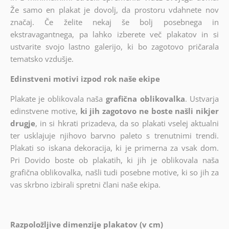
Že samo en plakat je dovolj, da prostoru vdahnete nov
značaj. Če želite nekaj še bolj posebnega in
ekstravagantnega, pa lahko izberete več plakatov in si
ustvarite svojo lastno galerijo, ki bo zagotovo pričarala
tematsko vzdušje.
Edinstveni motivi izpod rok naše ekipe
Plakate je oblikovala naša
grafična oblikovalka
. Ustvarja
edinstvene motive,
ki jih zagotovo ne boste našli nikjer
drugje
, in si hkrati prizadeva, da so plakati vselej aktualni
ter usklajuje njihovo barvno paleto s trenutnimi trendi.
Plakati so iskana dekoracija, ki je primerna za vsak dom.
Pri Dovido boste ob plakatih, ki jih je oblikovala naša
grafična oblikovalka, našli tudi posebne motive, ki so jih za
vas skrbno izbirali spretni člani naše ekipa.
Razpoložljive dimenzije plakatov (v cm)