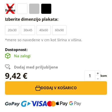
Izberite dimenzijo plakata:
20x30
30x45
40x60
60x90
*mere so navedene v cm kot širina x višina.
Dostopnost:
Na zalogi
Dodaj med priljubljene
9,42 €
+
kom
-
DODAJ V KOŠARICO