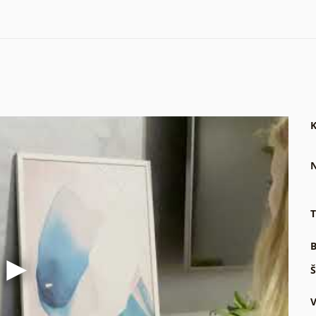
K
N
T
B
Š
V