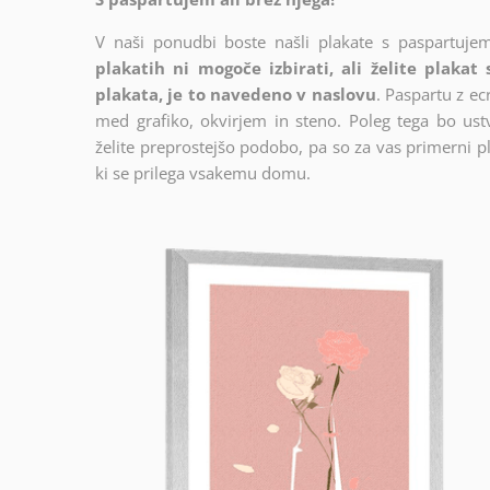
V naši ponudbi boste našli plakate s paspartujem
plakatih ni mogoče izbirati, ali želite plakat
plakata, je to navedeno v naslovu
. Paspartu z e
med grafiko, okvirjem in steno. Poleg tega bo ustva
želite preprostejšo podobo, pa so za vas primerni pl
ki se prilega vsakemu domu.