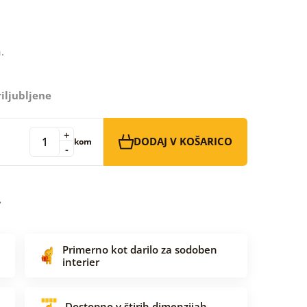
.
iljubljene
+
DODAJ V KOŠARICO
kom
-
Primerno kot darilo za sodoben
interier
Dostopno v štirih dimenzijah