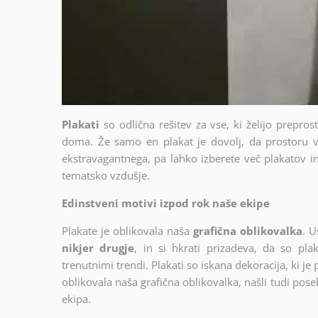
Plakati
so odlična rešitev za vse, ki želijo prepro
doma. Že samo en plakat je dovolj, da prostoru v
ekstravagantnega, pa lahko izberete več plakatov in 
tematsko vzdušje.
Edinstveni motivi izpod rok naše ekipe
Plakate je oblikovala naša
grafična oblikovalka
. U
nikjer drugje
, in si hkrati prizadeva, da so plak
trenutnimi trendi. Plakati so iskana dekoracija, ki je
oblikovala naša grafična oblikovalka, našli tudi poseb
ekipa.