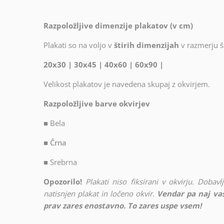
Razpoložljive dimenzije plakatov (v cm)
Plakati so na voljo v
štirih dimenzijah
v razmerju ši
20x30 | 30x45 | 40x60 | 60x90 |
Velikost plakatov je navedena skupaj z okvirjem.
Razpoložljive barve okvirjev
■
Bela
■ Črna
■
Srebrna
Opozorilo!
Plakati niso fiksirani v okvirju. Doba
natisnjen plakat in ločeno okvir.
Vendar pa naj vas
prav zares enostavno. To zares uspe vsem!