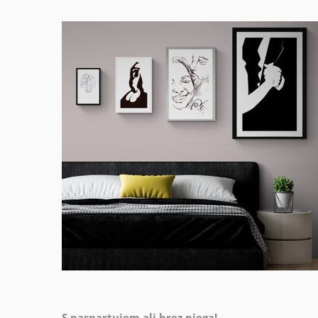
S paspartujem ali brez njega!