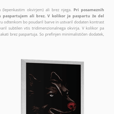
 (lepenkastim okvirjem) ali brez njega.
Pri posameznih
 s paspartujem ali brez. V kolikor je paspartu že del
cru odtenkom bo poudaril barve in ustvaril dodaten kontrast
ril subtilen vtis tridimenzionalnega okvirja. V kolikor pa
akati brez paspartuja. So prefinjen minimalističen dodatek,