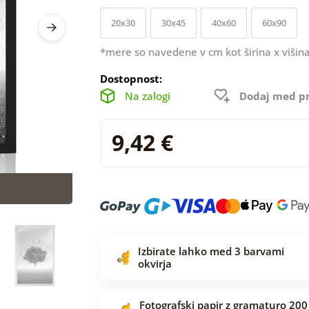
20x30
30x45
40x60
60x90
*mere so navedene v cm kot širina x višina
Dostopnost:
Na zalogi
Dodaj med pr
9,42 €
Izbirate lahko med 3 barvami
okvirja
Fotografski papir z gramaturo 200