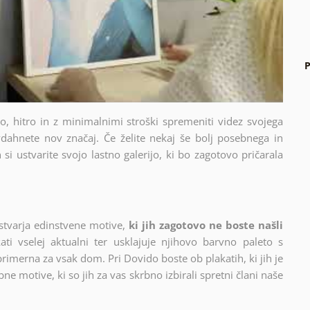
P
sto, hitro in z minimalnimi stroški spremeniti videz svojega
dahnete nov značaj. Če želite nekaj še bolj posebnega in
si ustvarite svojo lastno galerijo, ki bo zagotovo pričarala
stvarja edinstvene motive,
ki jih zagotovo ne boste našli
ati vselej aktualni ter usklajuje njihovo barvno paleto s
 primerna za vsak dom. Pri Dovido boste ob plakatih, ki jih je
ne motive, ki so jih za vas skrbno izbirali spretni člani naše