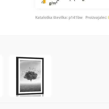
g/m²
Kataloška številka: p141bw Proizvajalec: