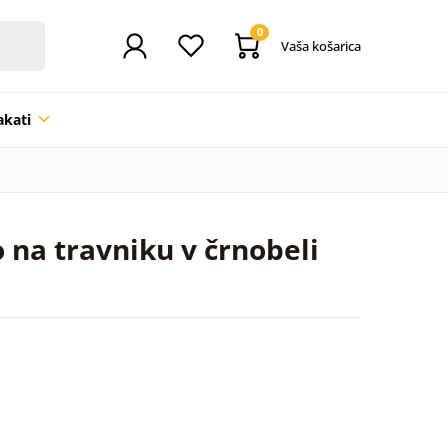
0
Vaša košarica
akati
 na travniku v črnobeli