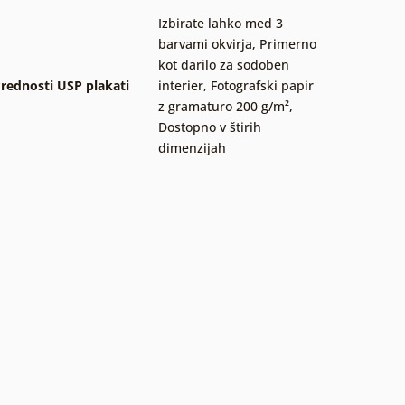
Izbirate lahko med 3
barvami okvirja
,
Primerno
kot darilo za sodoben
rednosti USP plakati
interier
,
Fotografski papir
z gramaturo 200 g/m²
,
Dostopno v štirih
dimenzijah