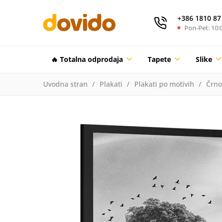
+386 1810 87
Pon-Pet: 10:0
🔥 Totalna odprodaja
Tapete
Slike
Uvodna stran
Plakati
Plakati po motivih
Črno