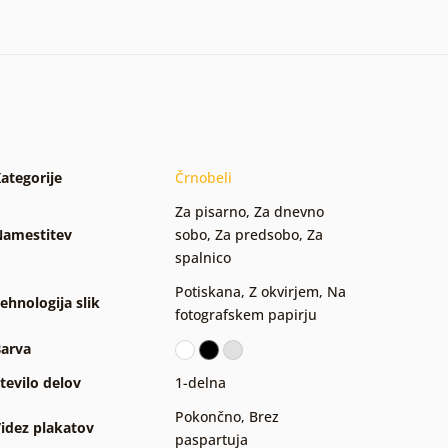
ategorije
Črnobeli
Za pisarno
,
Za dnevno
amestitev
sobo
,
Za predsobo
,
Za
spalnico
Potiskana
,
Z okvirjem
,
Na
ehnologija slik
fotografskem papirju
arva
tevilo delov
1-delna
Pokončno
,
Brez
idez plakatov
paspartuja