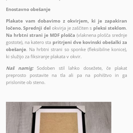
Enostavno obešanje
Plakate vam dobavimo z okvirjem, ki je zapakiran
ločeno. Sprednji del
okvirja je zaščiten s
pleksi steklom
.
Na hrbtni strani je MDF plošča
(vlaknena plošča srednje
gostote), na katero sta
pritrjeni dve kovinski obešalki za
obešanje
. Na hrbtni strani so sponke (fleksibilne konice),
ki služijo za fiksiranje plakata v okvir.
Naš namig:
Sodoben stil lahko dosežete, če plakat
preprosto postavite na tla ali pa na pohištvo in ga
prislonite ob steno.