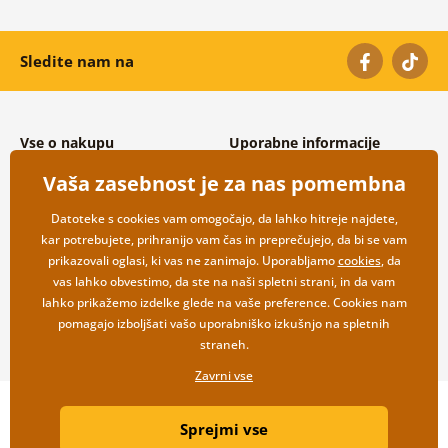
Sledite nam na
Vse o nakupu
Uporabne informacije
Splošni in reklamacijski pogoji
O nas
Vaša zasebnost je za nas pomembna
Varovanje osebnih podatkov
Pogosto zastavljena vprašanja
Možnosti dostave in plačila
Kontakti
Datoteke s cookies vam omogočajo, da lahko hitreje najdete,
Vračilo blaga
Veleprodaja
kar potrebujete, prihranijo vam čas in preprečujejo, da bi se vam
prikazovali oglasi, ki vas ne zanimajo. Uporabljamo
cookies
, da
vas lahko obvestimo, da ste na naši spletni strani, in da vam
lahko prikažemo izdelke glede na vaše preference. Cookies nam
pomagajo izboljšati vašo uporabniško izkušnjo na spletnih
straneh.
Zavrni vse
Copyright ©2019 © Dovido.si.
Sprejmi vse
Webdesign
Litvanyi.sk
| Spletno trgovino je ustvaril