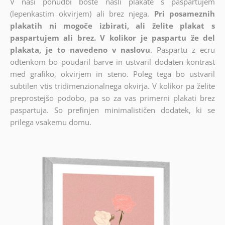
V naši ponudbi boste našli plakate s paspartujem
(lepenkastim okvirjem) ali brez njega.
Pri posameznih
plakatih ni mogoče izbirati, ali želite plakat s
paspartujem ali brez. V kolikor je paspartu že del
plakata, je to navedeno v naslovu
. Paspartu z ecru
odtenkom bo poudaril barve in ustvaril dodaten kontrast
med grafiko, okvirjem in steno. Poleg tega bo ustvaril
subtilen vtis tridimenzionalnega okvirja. V kolikor pa želite
preprostejšo podobo, pa so za vas primerni plakati brez
paspartuja. So prefinjen minimalističen dodatek, ki se
prilega vsakemu domu.