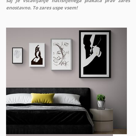
saj je vstavljanje natisnjenega plakata prav zares
enostavno. To zares uspe vsem!