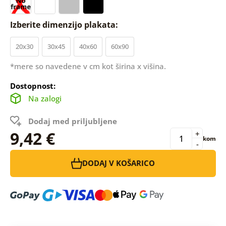
Izberite dimenzijo plakata:
20x30
30x45
40x60
60x90
*mere so navedene v cm kot širina x višina.
Dostopnost:
Na zalogi
Dodaj med priljubljene
9,42 €
+
kom
-
DODAJ V KOŠARICO