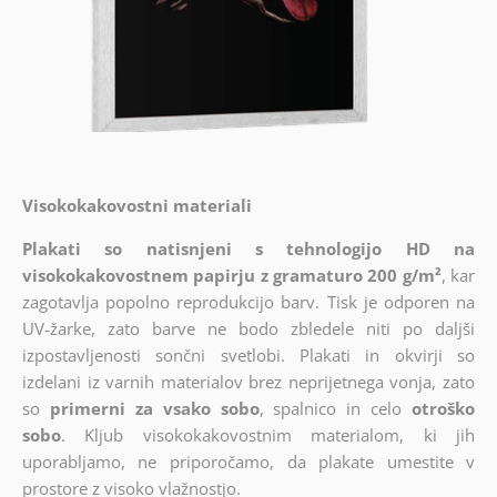
Visokokakovostni materiali
Plakati so natisnjeni s tehnologijo HD na
visokokakovostnem papirju z gramaturo 200 g/m²
, kar
zagotavlja popolno reprodukcijo barv. Tisk je odporen na
UV-žarke, zato barve ne bodo zbledele niti po daljši
izpostavljenosti sončni svetlobi. Plakati in okvirji so
izdelani iz varnih materialov brez neprijetnega vonja, zato
so
primerni za vsako sobo
, spalnico in celo
otroško
sobo
. Kljub visokokakovostnim materialom, ki jih
uporabljamo, ne priporočamo, da plakate umestite v
prostore z visoko vlažnostjo.