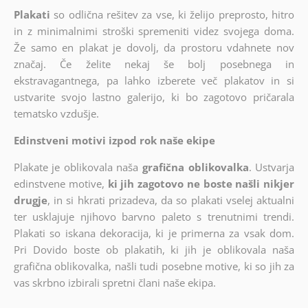
Plakati
so odlična rešitev za vse, ki želijo preprosto, hitro
in z minimalnimi stroški spremeniti videz svojega doma.
Že samo en plakat je dovolj, da prostoru vdahnete nov
značaj. Če želite nekaj še bolj posebnega in
ekstravagantnega, pa lahko izberete več plakatov in si
ustvarite svojo lastno galerijo, ki bo zagotovo pričarala
tematsko vzdušje.
Edinstveni motivi izpod rok naše ekipe
Plakate je oblikovala naša
grafična oblikovalka
. Ustvarja
edinstvene motive,
ki jih zagotovo ne boste našli nikjer
drugje
, in si hkrati prizadeva, da so plakati vselej aktualni
ter usklajuje njihovo barvno paleto s trenutnimi trendi.
Plakati so iskana dekoracija, ki je primerna za vsak dom.
Pri Dovido boste ob plakatih, ki jih je oblikovala naša
grafična oblikovalka, našli tudi posebne motive, ki so jih za
vas skrbno izbirali spretni člani naše ekipa.