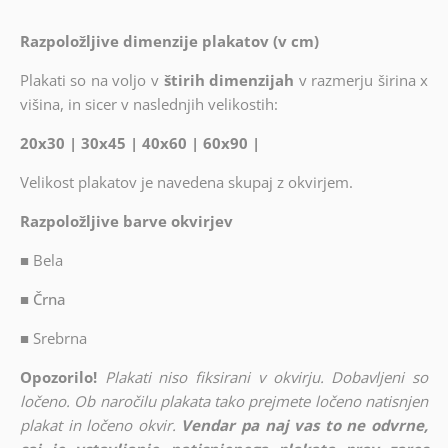
Razpoložljive dimenzije plakatov (v cm)
Plakati so na voljo v
štirih dimenzijah
v razmerju širina x
višina, in sicer v naslednjih velikostih:
20x30 | 30x45 | 40x60 | 60x90 |
Velikost plakatov je navedena skupaj z okvirjem.
Razpoložljive barve okvirjev
■
Bela
■ Črna
■
Srebrna
Opozorilo!
Plakati niso fiksirani v okvirju. Dobavljeni so
ločeno. Ob naročilu plakata tako prejmete ločeno natisnjen
plakat in ločeno okvir.
Vendar pa naj vas to ne odvrne,