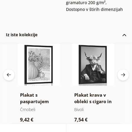
gramaturo 200 g/m²
,
Dostopno v štirih dimenzijah
Iz iste kolekcije
a
Plakat s
Plakat krava v
P
v
paspartujem
obleki s cigaro in
p
ti
luksuzno zatišje v
viskijem
r
Črnobeli
Bivoli
Č
črnobeli varianti
v
9,42 €
7,54 €
7
v