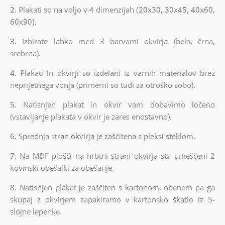
2.
Plakati so na voljo v 4 dimenzijah
(20x30, 30x45, 40x60,
60x90).
3.
Izbirate lahko med 3 barvami okvirja (bela, črna,
srebrna).
4.
Plakati in okvirji so izdelani iz varnih materialov brez
neprijetnega vonja (primerni so tudi za otroško sobo).
5.
Natisnjen plakat in okvir vam dobavimo ločeno
(vstavljanje plakata v okvir je zares enostavno).
6.
Sprednja stran okvirja je zaščitena s pleksi steklom.
7.
Na MDF plošči na hrbtni strani okvirja sta umeščeni 2
kovinski obešalki za obešanje.
8.
Natisnjen plakat je zaščiten s kartonom, obenem pa ga
skupaj z okvirjem zapakiramo v kartonsko škatlo iz 5-
slojne lepenke.