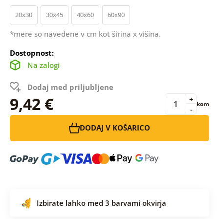
20x30
30x45
40x60
60x90
*mere so navedene v cm kot širina x višina.
Dostopnost:
Na zalogi
Dodaj med priljubljene
9,42 €
+
kom
-
DODAJ V KOŠARICO
Izbirate lahko med 3 barvami okvirja