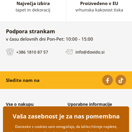
Največja izbira
Proizvedeno v EU
tapet in dekoracij
vrhunska kakovost tiska
Podpora strankam
v času delovnih dni Pon-Pet: 10:00 - 15:00
+386 1810 87 57
info@dovido.si
Sledite nam na
Vse o nakupu
Uporabne informacije
Splošni in reklamacijski pogoji
O nas
Vaša zasebnost je za nas pomembna
Varovanje osebnih podatkov
Pogosto zastavljena vprašanja
Možnosti dostave in plačila
Kontakti
Datoteke s cookies vam omogočajo, da lahko hitreje najdete,
Vračilo blaga
Veleprodaja