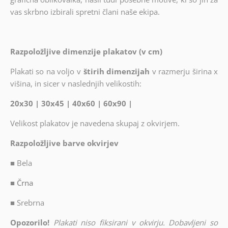
vas skrbno izbirali spretni člani naše ekipa.
Razpoložljive dimenzije plakatov (v cm)
Plakati so na voljo v
štirih dimenzijah
v razmerju širina x
višina, in sicer v naslednjih velikostih:
20x30 | 30x45 | 40x60 | 60x90 |
Velikost plakatov je navedena skupaj z okvirjem.
Razpoložljive barve okvirjev
■
Bela
■ Črna
■
Srebrna
Opozorilo!
Plakati niso fiksirani v okvirju. Dobavljeni so