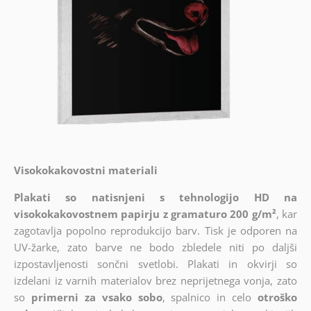
Visokokakovostni materiali
Plakati so natisnjeni s tehnologijo HD na
visokokakovostnem papirju z gramaturo 200 g/m²
, kar
zagotavlja popolno reprodukcijo barv. Tisk je odporen na
UV-žarke, zato barve ne bodo zbledele niti po daljši
izpostavljenosti sončni svetlobi. Plakati in okvirji so
izdelani iz varnih materialov brez neprijetnega vonja, zato
so
primerni za vsako sobo
, spalnico in celo
otroško