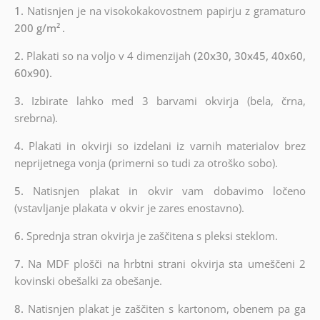
1.
Natisnjen je na visokokakovostnem papirju z gramaturo
200 g/m²
.
2.
Plakati so na voljo v 4 dimenzijah
(20x30, 30x45, 40x60,
60x90).
3.
Izbirate lahko med 3 barvami okvirja (bela, črna,
srebrna).
4.
Plakati in okvirji so izdelani iz varnih materialov brez
neprijetnega vonja (primerni so tudi za otroško sobo).
5.
Natisnjen plakat in okvir vam dobavimo ločeno
(vstavljanje plakata v okvir je zares enostavno).
6.
Sprednja stran okvirja je zaščitena s pleksi steklom.
7.
Na MDF plošči na hrbtni strani okvirja sta umeščeni 2
kovinski obešalki za obešanje.
8.
Natisnjen plakat je zaščiten s kartonom, obenem pa ga