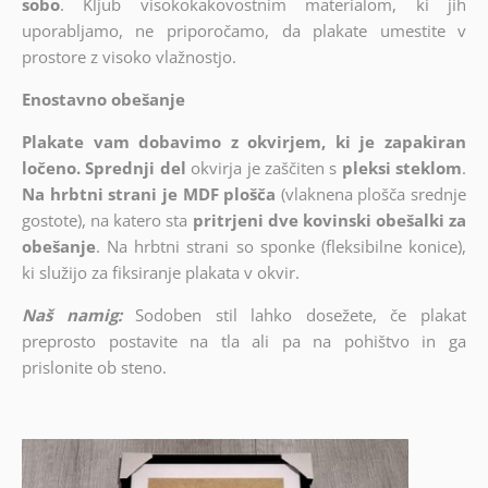
sobo
. Kljub visokokakovostnim materialom, ki jih
uporabljamo, ne priporočamo, da plakate umestite v
prostore z visoko vlažnostjo.
Enostavno obešanje
Plakate vam dobavimo z okvirjem, ki je zapakiran
ločeno. Sprednji del
okvirja je zaščiten s
pleksi steklom
.
Na hrbtni strani je MDF plošča
(vlaknena plošča srednje
gostote), na katero sta
pritrjeni dve kovinski obešalki za
obešanje
. Na hrbtni strani so sponke (fleksibilne konice),
ki služijo za fiksiranje plakata v okvir.
Naš namig:
Sodoben stil lahko dosežete, če plakat
preprosto postavite na tla ali pa na pohištvo in ga
prislonite ob steno.