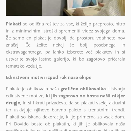
Plakati
so odlična rešitev za vse, ki želijo preprosto, hitro
in z minimalnimi stroški spremeniti videz svojega doma.
Že samo en plakat je dovolj, da prostoru vdahnete nov
značaj. Če želite nekaj še bolj posebnega in
ekstravagantnega, pa lahko izberete več plakatov in si
ustvarite svojo lastno galerijo, ki bo zagotovo pričarala
tematsko vzdušje.
Edinstveni motivi izpod rok naše ekipe
Plakate je oblikovala naša
grafična oblikovalka
. Ustvarja
edinstvene motive,
ki jih zagotovo ne boste našli nikjer
drugje
, in si hkrati prizadeva, da so plakati vselej aktualni
ter usklajuje njihovo barvno paleto s trenutnimi trendi.
Plakati so iskana dekoracija, ki je primerna za vsak dom.
Pri Dovido boste ob plakatih, ki jih je oblikovala naša
grafična oblikovalka, našli tudi posebne motive, ki so jih za