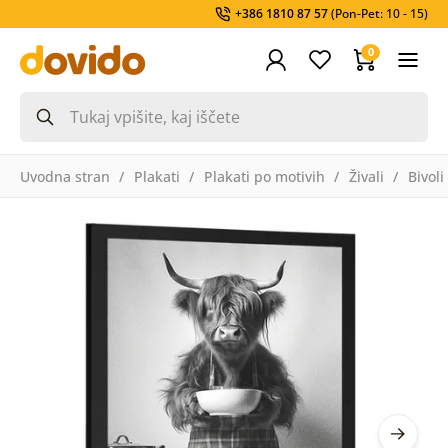
+386 1810 87 57
(Pon-Pet: 10 - 15)
0
Uvodna stran
Plakati
Plakati po motivih
Živali
Bivoli