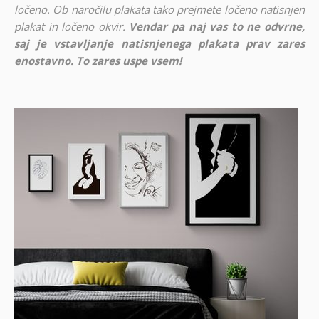
ločeno. Ob naročilu plakata tako prejmete ločeno natisnjen
plakat in ločeno okvir.
Vendar pa naj vas to ne odvrne,
saj je vstavljanje natisnjenega plakata prav zares
enostavno. To zares uspe vsem!