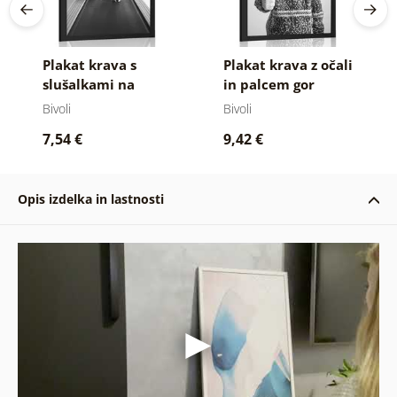
Plakat krava s
Plakat krava z očali
slušalkami na
in palcem gor
tekalni stezi
Bivoli
Bivoli
7,54 €
9,42 €
Opis izdelka in lastnosti