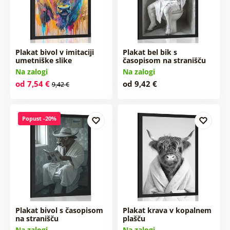
Plakat bivol v imitaciji
Plakat bel bik s
umetniške slike
časopisom na stranišču
Na zalogi
Na zalogi
od 7,54 €
od 9,42 €
9,42 €
Popust -20%
Plakat bivol s časopisom
Plakat krava v kopalnem
na stranišču
plašču
Na zalogi
Na zalogi