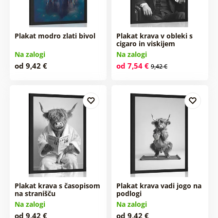
Plakat modro zlati bivol
Plakat krava v obleki s
cigaro in viskijem
Na zalogi
Na zalogi
od 9,42 €
od 7,54 €
9,42 €
Plakat krava s časopisom
Plakat krava vadi jogo na
na stranišču
podlogi
Na zalogi
Na zalogi
od 9,42 €
od 9,42 €