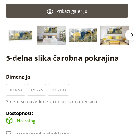
Prikaži galerijo
5-delna slika čarobna pokrajina
Dimenzija:
100x50
150x75
200x100
*mere so navedene v cm kot širina x višina.
Dostopnost:
Na zalogi
Dodaj med priljubljene