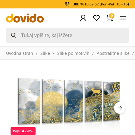
+386 1810 87 57
(Pon-Pet: 10 - 15)
0
Uvodna stran
Slike
Slike po motivih
Abstraktne slike
Popust -20%