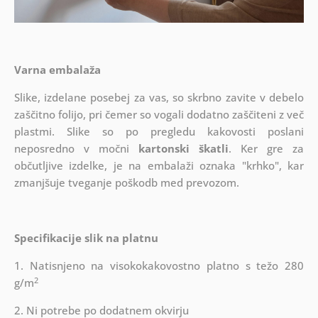
Varna embalaža
Slike, izdelane posebej za vas, so skrbno zavite v debelo
zaščitno folijo, pri čemer so vogali dodatno zaščiteni z več
plastmi.
Slike so po pregledu kakovosti poslani
neposredno v močni
kartonski škatli
. Ker gre za
občutljive izdelke, je na embalaži oznaka "krhko", kar
zmanjšuje tveganje poškodb med prevozom.
Specifikacije slik na platnu
1. Natisnjeno na visokokakovostno platno s težo 280
2
g/m
2. Ni potrebe po dodatnem okvirju