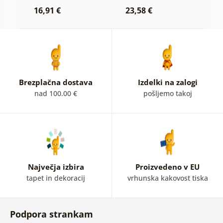
16,91 €
23,58 €
1
Brezplačna dostava
Izdelki na zalogi
nad 100.00 €
pošljemo takoj
Največja izbira
Proizvedeno v EU
tapet in dekoracij
vrhunska kakovost tiska
Podpora strankam