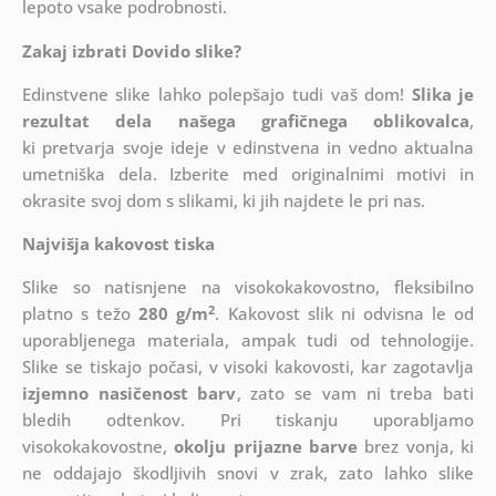
lepoto vsake podrobnosti.
Zakaj izbrati Dovido slike?
Edinstvene slike lahko polepšajo tudi vaš dom!
Slika je
rezultat dela našega grafičnega oblikovalca
,
ki
pretvarja svoje ideje v edinstvena in vedno aktualna
umetniška dela. Izberite med originalnimi motivi in
okrasite svoj dom s slikami, ki jih najdete le pri nas.
Najvišja kakovost tiska
Slike so natisnjene na visokokakovostno, fleksibilno
2
platno s težo
280 g/m
. Kakovost slik ni odvisna le od
uporabljenega materiala, ampak tudi od tehnologije.
Slike se tiskajo počasi, v visoki kakovosti, kar zagotavlja
izjemno nasičenost barv
, zato se vam ni treba bati
bledih odtenkov. Pri tiskanju uporabljamo
visokokakovostne,
okolju prijazne barve
brez vonja, ki
ne oddajajo škodljivih snovi v zrak, zato lahko slike