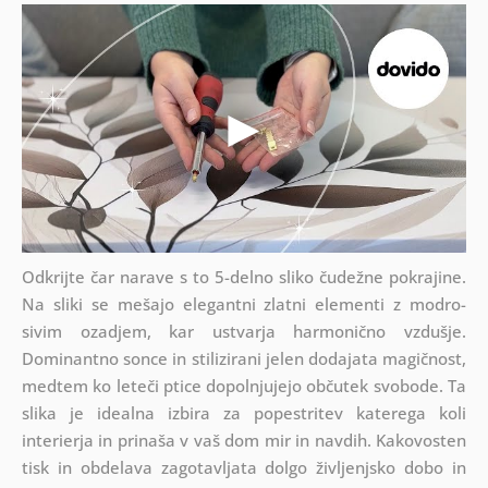
Odkrijte čar narave s to 5-delno sliko čudežne pokrajine.
Na sliki se mešajo elegantni zlatni elementi z modro-
sivim ozadjem, kar ustvarja harmonično vzdušje.
Dominantno sonce in stilizirani jelen dodajata magičnost,
medtem ko leteči ptice dopolnjujejo občutek svobode. Ta
slika je idealna izbira za popestritev katerega koli
interierja in prinaša v vaš dom mir in navdih. Kakovosten
tisk in obdelava zagotavljata dolgo življenjsko dobo in