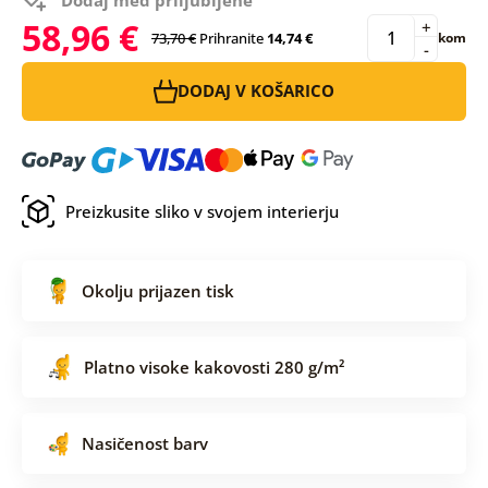
58,96 €
+
73,70 €
Prihranite
14,74 €
kom
-
DODAJ V KOŠARICO
Preizkusite sliko v svojem interierju
Okolju prijazen tisk
Platno visoke kakovosti 280 g/m²
Nasičenost barv