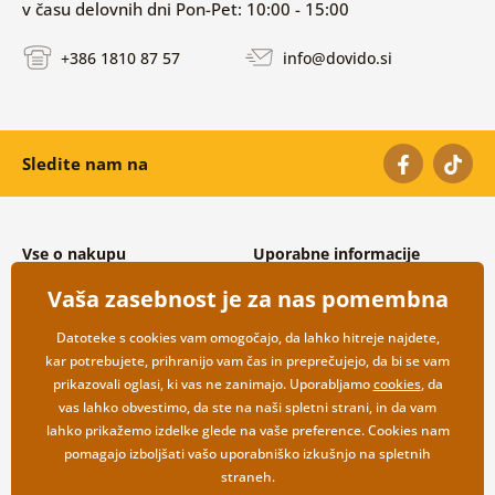
v času delovnih dni Pon-Pet: 10:00 - 15:00
+386 1810 87 57
info@dovido.si
Sledite nam na
Vse o nakupu
Uporabne informacije
Splošni in reklamacijski pogoji
O nas
Vaša zasebnost je za nas pomembna
Varovanje osebnih podatkov
Pogosto zastavljena vprašanja
Možnosti dostave in plačila
Kontakti
Datoteke s cookies vam omogočajo, da lahko hitreje najdete,
Vračilo blaga
Veleprodaja
kar potrebujete, prihranijo vam čas in preprečujejo, da bi se vam
prikazovali oglasi, ki vas ne zanimajo. Uporabljamo
cookies
, da
vas lahko obvestimo, da ste na naši spletni strani, in da vam
lahko prikažemo izdelke glede na vaše preference. Cookies nam
pomagajo izboljšati vašo uporabniško izkušnjo na spletnih
straneh.