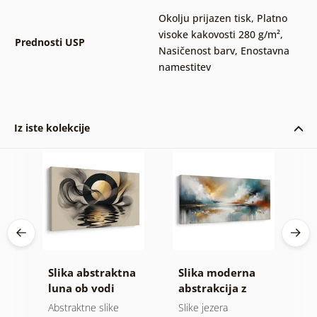
Okolju prijazen tisk
,
Platno
visoke kakovosti 280 g/m²
,
Prednosti USP
Nasičenost barv
,
Enostavna
namestitev
Iz iste kolekcije
Slika abstraktna
Slika moderna
S
e
luna ob vodi
abstrakcija z
h
naravo
blik
Abstraktne slike
Slike jezera
A