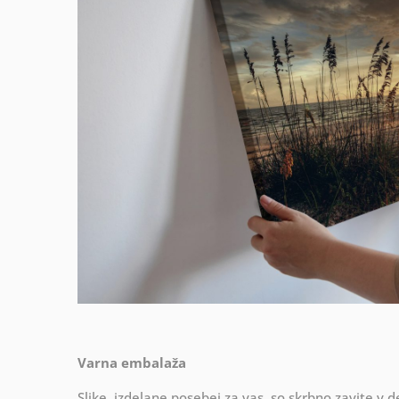
Varna embalaža
Slike, izdelane posebej za vas, so skrbno zavite v d