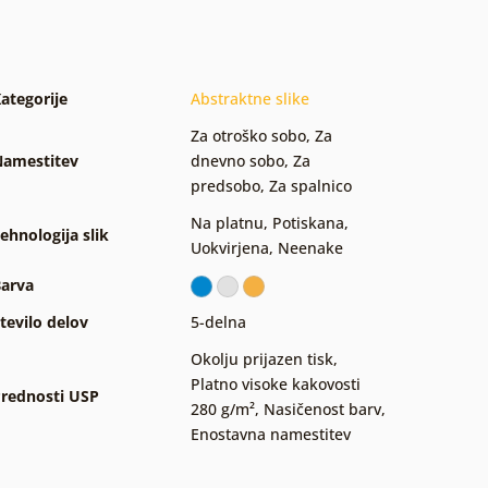
ategorije
Abstraktne slike
Za otroško sobo
,
Za
amestitev
dnevno sobo
,
Za
predsobo
,
Za spalnico
Na platnu
,
Potiskana
,
ehnologija slik
Uokvirjena
,
Neenake
arva
tevilo delov
5-delna
Okolju prijazen tisk
,
Platno visoke kakovosti
rednosti USP
280 g/m²
,
Nasičenost barv
,
Enostavna namestitev