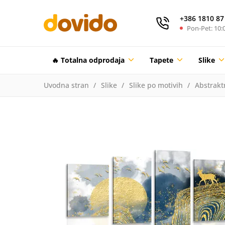
+386 1810 87
Pon-Pet: 10:0
🔥 Totalna odprodaja
Tapete
Slike
Uvodna stran
Slike
Slike po motivih
Abstrakt