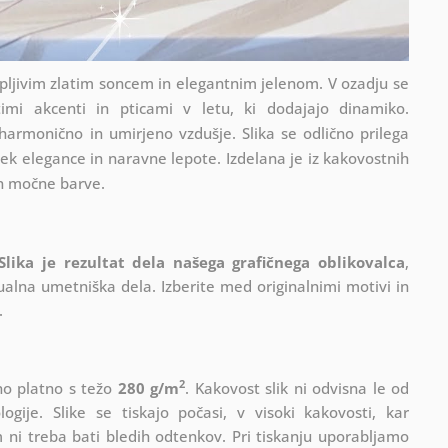
upljivim zlatim soncem in elegantnim jelenom. V ozadju se
timi akcenti in pticami v letu, ki dodajajo dinamiko.
harmonično in umirjeno vzdušje. Slika se odlično prilega
k elegance in naravne lepote. Izdelana je iz kakovostnih
in močne barve.
Slika je rezultat dela našega grafičnega oblikovalca
,
ualna umetniška dela. Izberite med originalnimi motivi in
.
2
lno platno s težo
280 g/m
. Kakovost slik ni odvisna le od
gije. Slike se tiskajo počasi, v visoki kakovosti, kar
 ni treba bati bledih odtenkov. Pri tiskanju uporabljamo