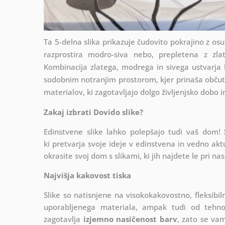
Ta 5-delna slika prikazuje čudovito pokrajino z os
razprostira modro-siva nebo, prepletena z zla
Kombinacija zlatega, modrega in sivega ustvarja 
sodobnim notranjim prostorom, kjer prinaša občute
materialov, ki zagotavljajo dolgo življenjsko dobo 
Zakaj izbrati Dovido slike?
Edinstvene slike lahko polepšajo tudi vaš dom!
ki
pretvarja svoje ideje v edinstvena in vedno akt
okrasite svoj dom s slikami, ki jih najdete le pri nas
Najvišja kakovost tiska
Slike so natisnjene na visokokakovostno, fleksibi
uporabljenega materiala, ampak tudi od tehnolo
zagotavlja
izjemno nasičenost barv
, zato se vam