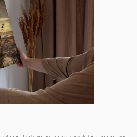
ebelo zaščitno folijo, pri čemer so vogali dodatno zaščiteni