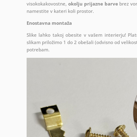
visokokakovostne,
okolju prijazne barve
brez von
namestite v kateri koli prostor.
Enostavna montaža
Slike lahko takoj obesite v vašem interierju! P
slikam priložimo 1 do 2 obešali (odvisno od velikosti
potrebam.