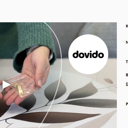
K
N
T
B
Š
P