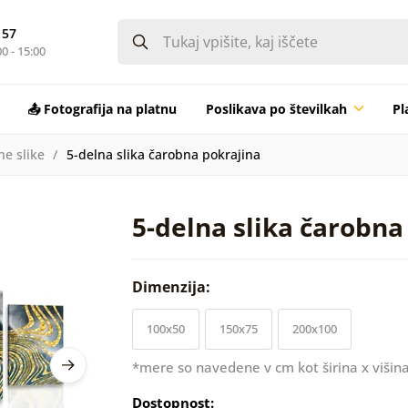
 57
0 - 15:00
📤 Fotografija na platnu
Poslikava po številkah
Pl
ne slike
5-delna slika čarobna pokrajina
5-delna slika čarobna
Dimenzija:
100x50
150x75
200x100
*mere so navedene v cm kot širina x višina
Dostopnost: