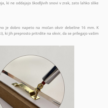
ja, ki ne oddajajo škodljivih snovi v zrak, zato lahko slike
latno je dobro napeto na močan okvir debeline 16 mm. K
), ki jih preprosto pritrdite na okvir, da se prilegajo vašim