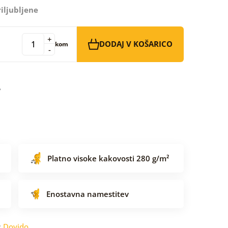
iljubljene
+
DODAJ V KOŠARICO
kom
-
Platno visoke kakovosti 280 g/m²
Enostavna namestitev
:
Dovido