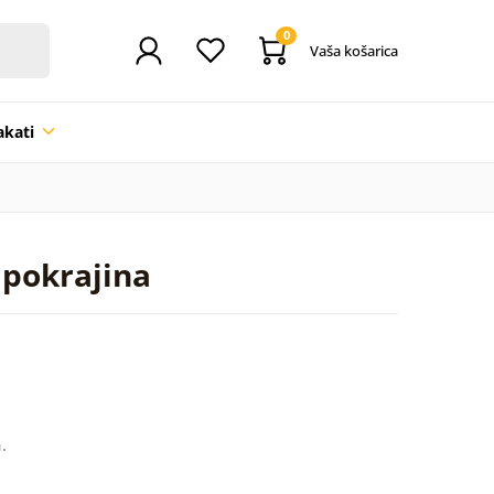
0
Vaša košarica
akati
 pokrajina
.