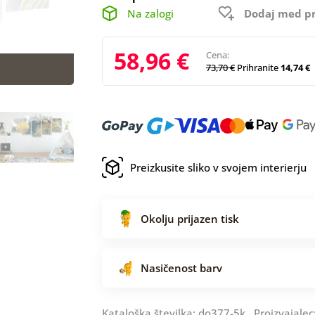
Na zalogi
Dodaj med pr
58,96 €
Cena:
73,70 €
Prihranite
14,74 €
Preizkusite sliko v svojem interierju
Okolju prijazen tisk
Nasičenost barv
Kataloška številka: do377-5k Proizvajalec