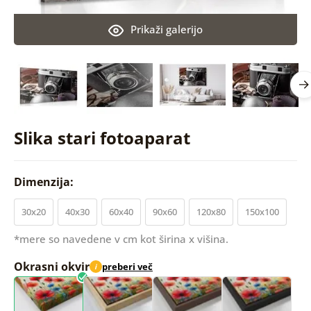
Prikaži galerijo
Slika stari fotoaparat
Dimenzija:
30x20
40x30
60x40
90x60
120x80
150x100
*mere so navedene v cm kot širina x višina.
Okrasni okvir
preberi več
i