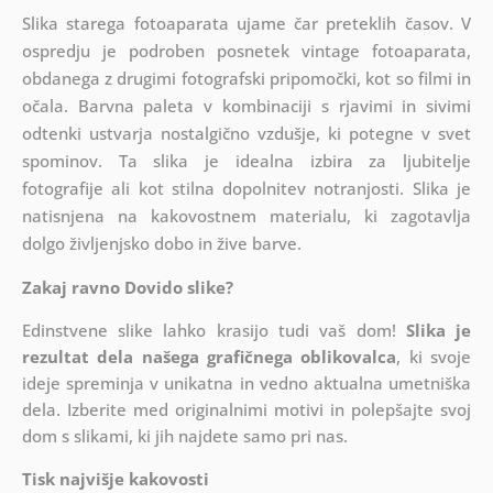
Slika starega fotoaparata ujame čar preteklih časov. V
ospredju je podroben posnetek vintage fotoaparata,
obdanega z drugimi fotografski pripomočki, kot so filmi in
očala. Barvna paleta v kombinaciji s rjavimi in sivimi
odtenki ustvarja nostalgično vzdušje, ki potegne v svet
spominov. Ta slika je idealna izbira za ljubitelje
fotografije ali kot stilna dopolnitev notranjosti. Slika je
natisnjena na kakovostnem materialu, ki zagotavlja
dolgo življenjsko dobo in žive barve.
Zakaj ravno Dovido slike?
Edinstvene slike lahko krasijo tudi vaš dom!
Slika je
rezultat dela našega grafičnega oblikovalca
, ki
svoje
ideje spreminja v unikatna in vedno aktualna umetniška
dela. Izberite med originalnimi motivi in polepšajte svoj
dom s slikami, ki jih najdete samo pri nas.
Tisk najvišje kakovosti