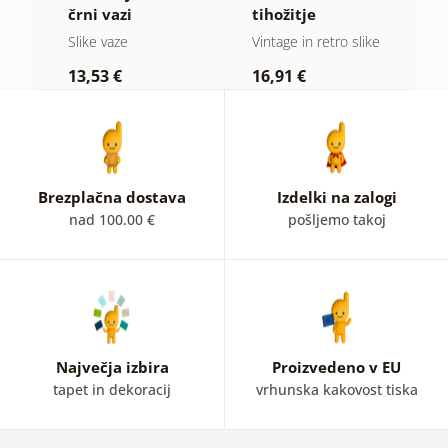
črni vazi
tihožitje
g
ike
Slike vaze
Vintage in retro slike
Vi
13,53 €
16,91 €
2
Brezplačna dostava
Izdelki na zalogi
nad 100.00 €
pošljemo takoj
Največja izbira
Proizvedeno v EU
tapet in dekoracij
vrhunska kakovost tiska