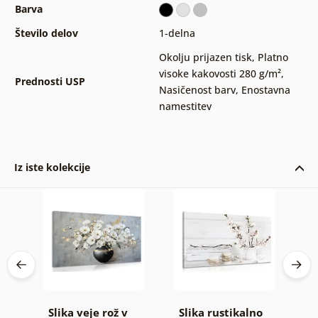
Barva
Število delov
1-delna
Okolju prijazen tisk
,
Platno
visoke kakovosti 280 g/m²
,
Prednosti USP
Nasičenost barv
,
Enostavna
namestitev
Iz iste kolekcije
rih
Slika veje rož v
Slika rustikalno
S