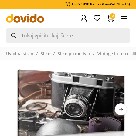
+386 1810 87 57
(Pon-Pet: 10 - 15)
0
Uvodna stran
Slike
Slike po motivih
Vintage in retro sl