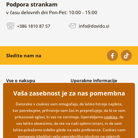
Podpora strankam
v času delovnih dni Pon-Pet: 10:00 - 15:00
+386 1810 87 57
info@dovido.si
Sledite nam na
Vse o nakupu
Uporabne informacije
Splošni in reklamacijski pogoji
O nas
Vaša zasebnost je za nas pomembna
Varovanje osebnih podatkov
Pogosto zastavljena vprašanja
Možnosti dostave in plačila
Kontakti
Datoteke s cookies vam omogočajo, da lahko hitreje najdete,
Vračilo blaga
Veleprodaja
kar potrebujete, prihranijo vam čas in preprečujejo, da bi se vam
prikazovali oglasi, ki vas ne zanimajo. Uporabljamo
cookies
, da
vas lahko obvestimo, da ste na naši spletni strani, in da vam
lahko prikažemo izdelke glede na vaše preference. Cookies nam
pomagajo izboljšati vašo uporabniško izkušnjo na spletnih