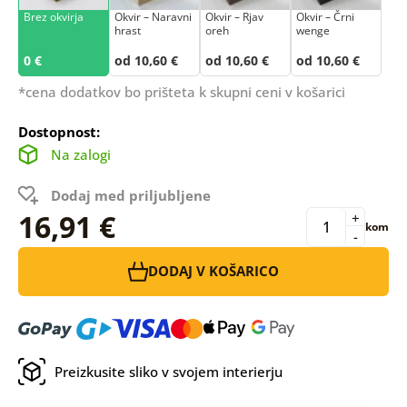
Brez okvirja
Okvir – Naravni
Okvir – Rjav
Okvir – Črni
hrast
oreh
wenge
0 €
od 10,60 €
od 10,60 €
od 10,60 €
*cena dodatkov bo prišteta k skupni ceni v košarici
Dostopnost:
Na zalogi
Dodaj med priljubljene
16,91 €
+
kom
-
DODAJ V KOŠARICO
Preizkusite sliko v svojem interierju