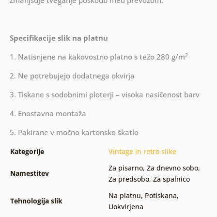
zmanjšuje tveganje poškodb med prevozom.
Specifikacije slik na platnu
2
1. Natisnjene na kakovostno platno s težo 280 g/m
2. Ne potrebujejo dodatnega okvirja
3. Tiskane s sodobnimi ploterji – visoka nasičenost barv
4. Enostavna montaža
5. Pakirane v močno kartonsko škatlo
Kategorije
Vintage in retro slike
Za pisarno
,
Za dnevno sobo
,
Namestitev
Za predsobo
,
Za spalnico
Na platnu
,
Potiskana
,
Tehnologija slik
Uokvirjena