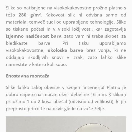
Slike so natisnjene na visokokakovostno prožno platno s
2
težo
280 g/m
. Kakovost slik ni odvisna samo od
materiala, temveč tudi od uporabljene tehnologije. Slike
so tiskane počasi in v visoki ločljivosti, kar zagotavlja
izjemno nasičenost barv
, zato vam ni treba skrbeti za
bledikaste barve. Pri tisku uporabljamo
visokokakovostne,
ekološke barve
brez vonja, ki ne
oddajajo škodljivih snovi v zrak, zato lahko slike
namestite v katero koli sobo.
Enostavna montaža
Slike lahko takoj obesite v svojem interierju! Platno je
dobro napeto na močan okvir debeline 16 mm. K slikam
priložimo 1 do 2 kosa obešal (odvisno od velikosti), ki jih
preprosto pritrdite na okvir glede na vaše želje.