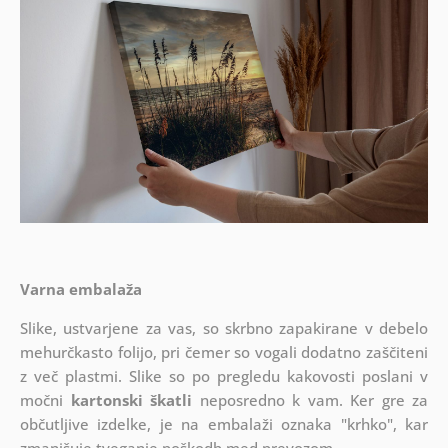
Varna embalaža
Slike, ustvarjene za vas, so skrbno zapakirane v debelo
mehurčkasto folijo, pri čemer so vogali dodatno zaščiteni
z več plastmi.
Slike so po pregledu kakovosti poslani v
močni
kartonski škatli
neposredno k vam. Ker gre za
občutljive izdelke, je na embalaži oznaka "krhko", kar