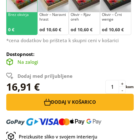
Brez okvirja
Okvir – Naravni
Okvir – Rjav
Okvir – Črni
hrast
oreh
wenge
0 €
od 10,60 €
od 10,60 €
od 10,60 €
*cena dodatkov bo prišteta k skupni ceni v košarici
Dostopnost:
Na zalogi
Dodaj med priljubljene
16,91 €
+
kom
-
DODAJ V KOŠARICO
Preizkusite sliko v svojem interierju