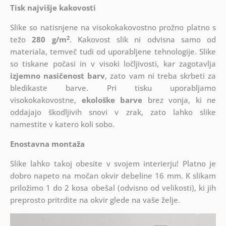
Tisk najvišje kakovosti
Slike so natisnjene na visokokakovostno prožno platno s
2
težo
280 g/m
. Kakovost slik ni odvisna samo od
materiala, temveč tudi od uporabljene tehnologije. Slike
so tiskane počasi in v visoki ločljivosti, kar zagotavlja
izjemno nasičenost barv
, zato vam ni treba skrbeti za
bledikaste barve. Pri tisku uporabljamo
visokokakovostne,
ekološke barve
brez vonja, ki ne
oddajajo škodljivih snovi v zrak, zato lahko slike
namestite v katero koli sobo.
Enostavna montaža
Slike lahko takoj obesite v svojem interierju! Platno je
dobro napeto na močan okvir debeline 16 mm. K slikam
priložimo 1 do 2 kosa obešal (odvisno od velikosti), ki jih
preprosto pritrdite na okvir glede na vaše želje.