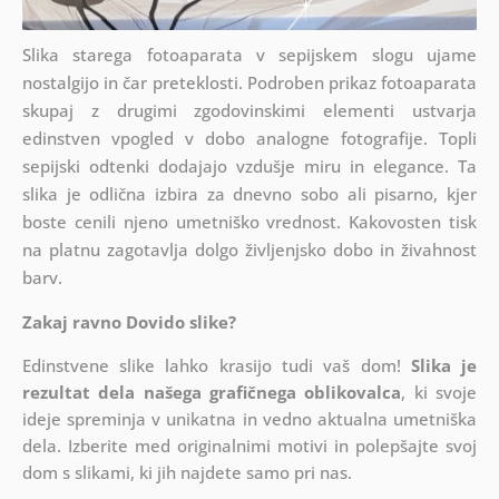
Slika starega fotoaparata v sepijskem slogu ujame
nostalgijo in čar preteklosti. Podroben prikaz fotoaparata
skupaj z drugimi zgodovinskimi elementi ustvarja
edinstven vpogled v dobo analogne fotografije. Topli
sepijski odtenki dodajajo vzdušje miru in elegance. Ta
slika je odlična izbira za dnevno sobo ali pisarno, kjer
boste cenili njeno umetniško vrednost. Kakovosten tisk
na platnu zagotavlja dolgo življenjsko dobo in živahnost
barv.
Zakaj ravno Dovido slike?
Edinstvene slike lahko krasijo tudi vaš dom!
Slika je
rezultat dela našega grafičnega oblikovalca
, ki
svoje
ideje spreminja v unikatna in vedno aktualna umetniška
dela. Izberite med originalnimi motivi in polepšajte svoj
dom s slikami, ki jih najdete samo pri nas.