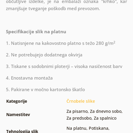
občutljive izdelke, je na embalaži oznaka "krhko", kar
zmanjšuje tveganje poškodb med prevozom.
Specifikacije slik na platnu
2
1. Natisnjene na kakovostno platno s težo 280 g/m
2. Ne potrebujejo dodatnega okvirja
3. Tiskane s sodobnimi ploterji – visoka nasičenost barv
4. Enostavna montaža
5. Pakirane v močno kartonsko škatlo
Kategorije
Črnobele slike
Za pisarno
,
Za dnevno sobo
,
Namestitev
Za predsobo
,
Za spalnico
Na platnu
,
Potiskana
,
Tehnologija slik