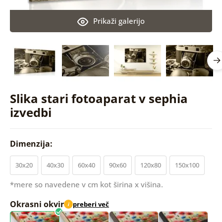
Prikaži galerijo
Slika stari fotoaparat v sephia
izvedbi
Dimenzija:
30x20
40x30
60x40
90x60
120x80
150x100
*mere so navedene v cm kot širina x višina.
Okrasni okvir
preberi več
i