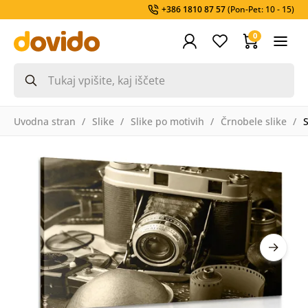
+386 1810 87 57
(Pon-Pet: 10 - 15)
0
Uvodna stran
Slike
Slike po motivih
Črnobele slike
S