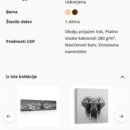
Uokvirjena
Barva
Število delov
1-delna
Okolju prijazen tisk
,
Platno
visoke kakovosti 280 g/m²
,
Prednosti USP
Nasičenost barv
,
Enostavna
namestitev
Iz iste kolekcije