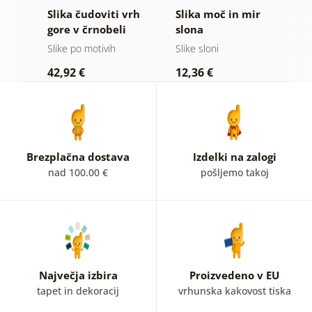
Slika čudoviti vrh
Slika moč in mir
S
 v
gore v črnobeli
slona
g
i
izvedbi
Slike po motivih
Slike sloni
Vi
42,92 €
12,36 €
2
Brezplačna dostava
Izdelki na zalogi
nad 100.00 €
pošljemo takoj
Največja izbira
Proizvedeno v EU
tapet in dekoracij
vrhunska kakovost tiska