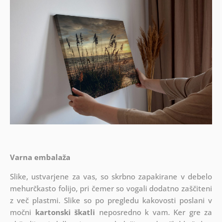
Varna embalaža
Slike, ustvarjene za vas, so skrbno zapakirane v debelo
mehurčkasto folijo, pri čemer so vogali dodatno zaščiteni
z več plastmi.
Slike so po pregledu kakovosti poslani v
močni
kartonski škatli
neposredno k vam. Ker gre za