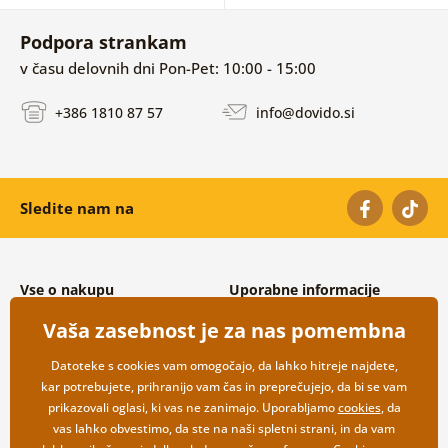
Podpora strankam
v času delovnih dni Pon-Pet: 10:00 - 15:00
+386 1810 87 57
info@dovido.si
Sledite nam na
Vse o nakupu
Uporabne informacije
Splošni in reklamacijski pogoji
O nas
Vaša zasebnost je za nas pomembna
Varovanje osebnih podatkov
Pogosto zastavljena vprašanja
Možnosti dostave in plačila
Kontakti
Datoteke s cookies vam omogočajo, da lahko hitreje najdete,
Vračilo blaga
Veleprodaja
kar potrebujete, prihranijo vam čas in preprečujejo, da bi se vam
prikazovali oglasi, ki vas ne zanimajo. Uporabljamo
cookies
, da
vas lahko obvestimo, da ste na naši spletni strani, in da vam