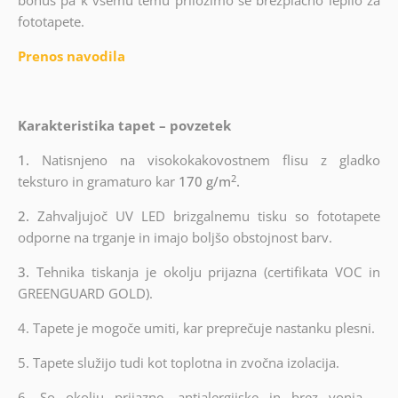
bonus pa k vsemu temu priložimo še brezplačno lepilo za
fototapete.
Prenos navodila
Karakteristika tapet – povzetek
1.
Natisnjeno na visokokakovostnem flisu z gladko
2
teksturo in gramaturo kar
170 g/m
.
2.
Zahvaljujoč UV LED brizgalnemu tisku so fototapete
odporne na trganje in imajo boljšo obstojnost barv.
3.
Tehnika tiskanja je okolju prijazna (certifikata VOC in
GREENGUARD GOLD).
4. Tapete je mogoče umiti, kar preprečuje nastanku plesni.
5. Tapete služijo tudi kot toplotna in zvočna izolacija.
6.
So okolju prijazne, antialergijske in brez vonja –