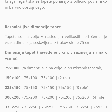
brizgalnega tiska se tapete ponašajo z odlično površinsko
in barvno obstojnostjo.
Razpoložljive dimenzije tapet
Tapete so na voljo v naslednjih velikostih, pri čemer je
vsaka dimenzija sestavljena iz trakov širine 75 cm.
Dimenzija tapet (navedene v cm, v razmerju širina x
višina):
75x1000
(ta dimenzija je na voljo le pri izbranih tapetah)
150x100
- 75x100 | 75x100 | (2 roli)
225x150
- 75x150 | 75x150 | 75x150 | (3 role)
300x200
- 75x200 | 75x200 | 75x200 | 75x200 | (4 role)
375x250
- 75x250 | 75x250 | 75x250 | 75x250 | 75x250