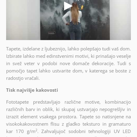
Tapete, izdelane z ljubeznijo, lahko polepšajo tudi vaš dom.
Izbirate lahko med edinstvenimi motivi, ki prinašajo veselje
in svež veter v podobi nove domače dekoracije. Tudi s
pomočjo tapet lahko ustvarite dom, v katerega se boste z
radostjo vračali.
Tisk najvišje kakovosti
Fototapete predstavljajo različne motive, kombinacijo
različnih barv in oblik, ki skupaj ustvarjajo nepogrešljiv in
izrazit element vsakega prostora. Tapete so natisnjene na
visokokakovostnem flisu z gladko teksturo in gramaturo
2
kar 170 g/m
. Zahvaljujoč sodobni tehnologiji UV LED