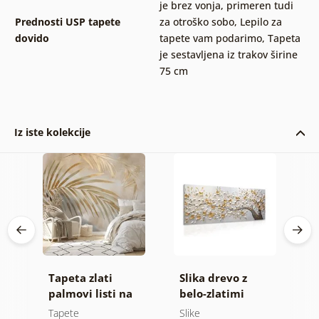
je brez vonja, primeren tudi
Prednosti USP tapete
za otroško sobo
,
Lepilo za
dovido
tapete vam podarimo
,
Tapeta
je sestavljena iz trakov širine
75 cm
Iz iste kolekcije
Tapeta zlati
Slika drevo z
T
palmovi listi na
belo-zlatimi
l
bež ozadju
cvetovi
Tapete
Slike
T