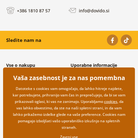
+386 1810 87 57
info@dovido.si
Sledite nam na
Vse o nakupu
Uporabne informacije
Splošni in reklamacijski pogoji
O nas
Vaša zasebnost je za nas pomembna
Varovanje osebnih podatkov
Pogosto zastavljena vprašanja
Možnosti dostave in plačila
Kontakti
Datoteke s cookies vam omogočajo, da lahko hitreje najdete,
Vračilo blaga
Veleprodaja
kar potrebujete, prihranijo vam čas in preprečujejo, da bi se vam
prikazovali oglasi, ki vas ne zanimajo. Uporabljamo
cookies
, da
vas lahko obvestimo, da ste na naši spletni strani, in da vam
lahko prikažemo izdelke glede na vaše preference. Cookies nam
pomagajo izboljšati vašo uporabniško izkušnjo na spletnih
straneh.
Zavrni vse