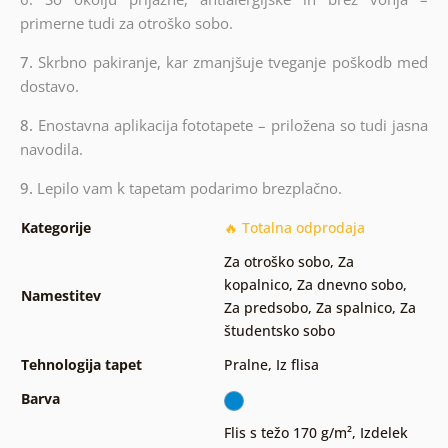
primerne tudi za otroško sobo.
7.
Skrbno pakiranje, kar zmanjšuje tveganje poškodb med
dostavo.
8.
Enostavna aplikacija fototapete – priložena so tudi jasna
navodila.
9.
Lepilo vam k tapetam podarimo brezplačno.
Kategorije
🔥 Totalna odprodaja
Za otroško sobo
,
Za
kopalnico
,
Za dnevno sobo
,
Namestitev
Za predsobo
,
Za spalnico
,
Za
študentsko sobo
Tehnologija tapet
Pralne
,
Iz flisa
Barva
Flis s težo 170 g/m²
,
Izdelek