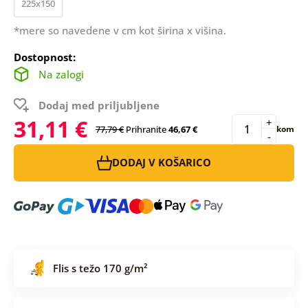
225x150
*mere so navedene v cm kot širina x višina.
Dostopnost:
Na zalogi
Dodaj med priljubljene
31,11 €
+
77,79 €
Prihranite
46,67 €
kom
-
DODAJ V KOŠARICO
Flis s težo 170 g/m²