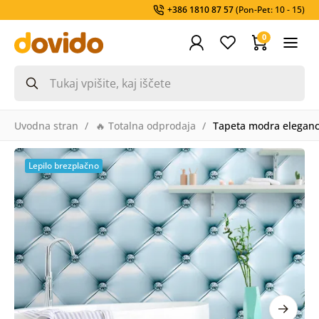
+386 1810 87 57
(Pon-Pet: 10 - 15)
0
Uvodna stran
🔥 Totalna odprodaja
Tapeta modra eleganc
Lepilo brezplačno