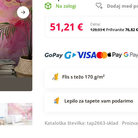
Na zalogi
Dodaj med pr
51,21 €
Cena:
128,03 €
Prihranite
76,82 €
Flis s težo 170 g/m²
Lepilo za tapete vam podarimo
Kataloška številka: tap2663-sklad Proizva