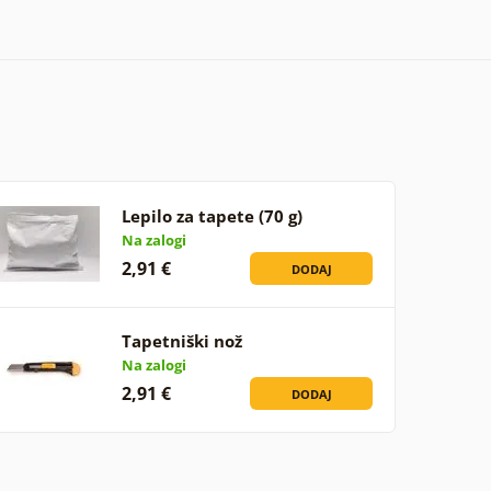
Lepilo za tapete (70 g)
Na zalogi
2,91 €
DODAJ
Tapetniški nož
Na zalogi
2,91 €
DODAJ