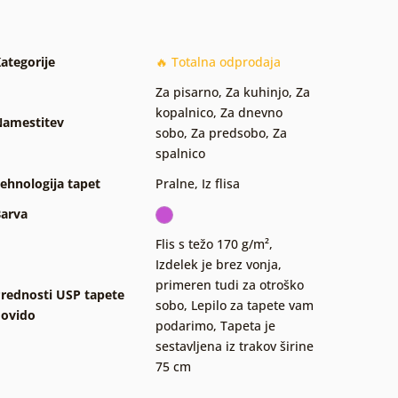
ategorije
🔥 Totalna odprodaja
Za pisarno
,
Za kuhinjo
,
Za
kopalnico
,
Za dnevno
amestitev
sobo
,
Za predsobo
,
Za
spalnico
ehnologija tapet
Pralne
,
Iz flisa
arva
Flis s težo 170 g/m²
,
Izdelek je brez vonja,
primeren tudi za otroško
rednosti USP tapete
sobo
,
Lepilo za tapete vam
ovido
podarimo
,
Tapeta je
sestavljena iz trakov širine
75 cm