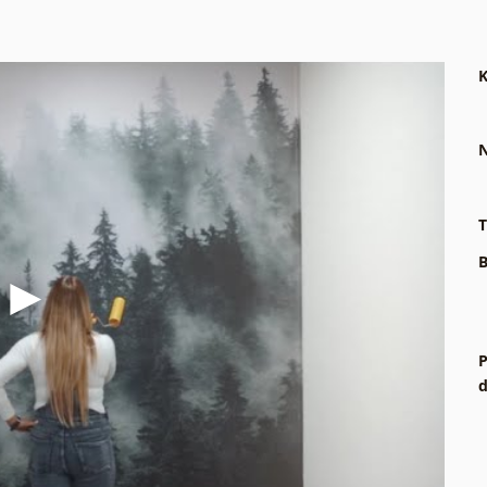
K
N
T
B
P
d