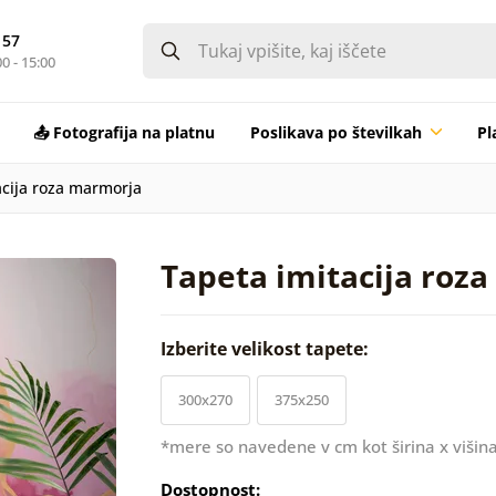
 57
0 - 15:00
📤 Fotografija na platnu
Poslikava po številkah
Pl
acija roza marmorja
Tapeta imitacija roz
Izberite velikost tapete:
300x270
375x250
*mere so navedene v cm kot širina x višina
Dostopnost: