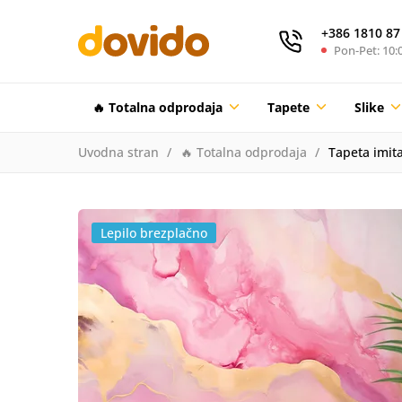
+386 1810 87
Pon-Pet: 10:0
🔥 Totalna odprodaja
Tapete
Slike
Uvodna stran
🔥 Totalna odprodaja
Tapeta imit
Lepilo brezplačno