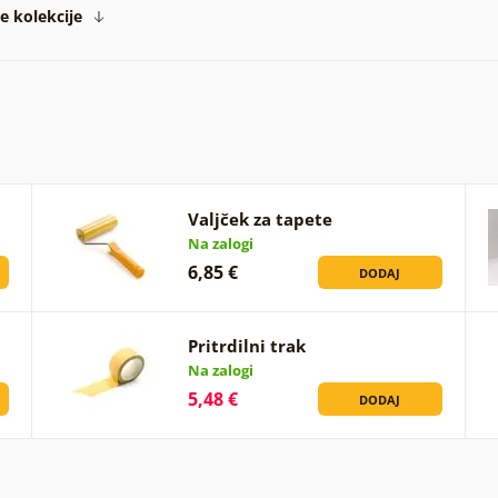
te kolekcije
Valjček za tapete
Na zalogi
6,85 €
DODAJ
Pritrdilni trak
Na zalogi
5,48 €
DODAJ