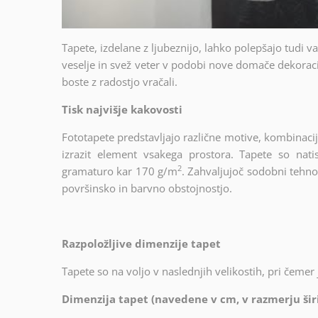
Tapete, izdelane z ljubeznijo, lahko polepšajo tudi 
veselje in svež veter v podobi nove domače dekoraci
boste z radostjo vračali.
Tisk najvišje kakovosti
Fototapete predstavljajo različne motive, kombinacijo
izrazit element vsakega prostora. Tapete so nat
2
gramaturo kar 170 g/m
. Zahvaljujoč sodobni tehno
površinsko in barvno obstojnostjo.
Razpoložljive dimenzije tapet
Tapete so na voljo v naslednjih velikostih, pri čemer 
Dimenzija tapet (navedene v cm, v razmerju širi