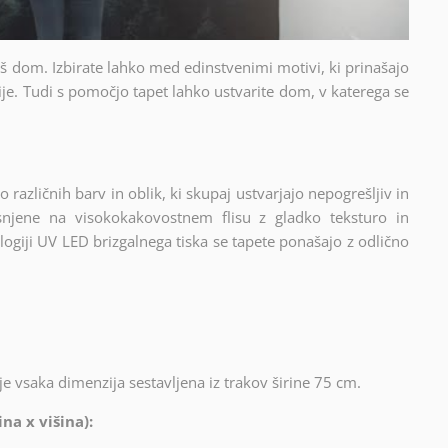
vaš dom. Izbirate lahko med edinstvenimi motivi, ki prinašajo
je. Tudi s pomočjo tapet lahko ustvarite dom, v katerega se
 različnih barv in oblik, ki skupaj ustvarjajo nepogrešljiv in
isnjene na visokokakovostnem flisu z gladko teksturo in
logiji UV LED brizgalnega tiska se tapete ponašajo z odlično
je vsaka dimenzija sestavljena iz trakov širine 75 cm.
na x višina):