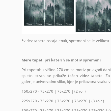
*videz tapete ostaja enak, spremeni se le velikost
Mere tapet, pri katerih se motiv spremeni
Pri tapetah z višino 270 cm se motiv prilagodi dani
spletni strani se prikaže točen videz tapete. Z
galerije univerzalno sliko, kjer je prikazana vsaka v
150x270 - 75x270 | 75x270 | (2 roli)
225x270 - 75x270 | 75x270 | 75x270 | (3 role)
300x270 - 75x270 | 75x270 | 75x270 | 75x270 | (4