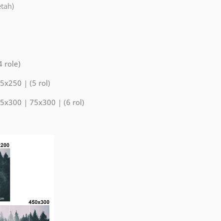
etah)
 role)
x250 | (5 rol)
x300 | 75x300 | (6 rol)