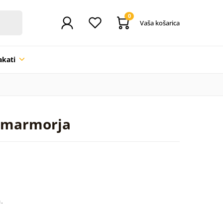
0
Vaša košarica
akati
a marmorja
.