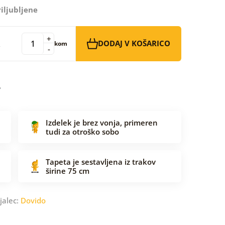
iljubljene
+
DODAJ V KOŠARICO
kom
-
Izdelek je brez vonja, primeren
tudi za otroško sobo
Tapeta je sestavljena iz trakov
širine 75 cm
jalec:
Dovido