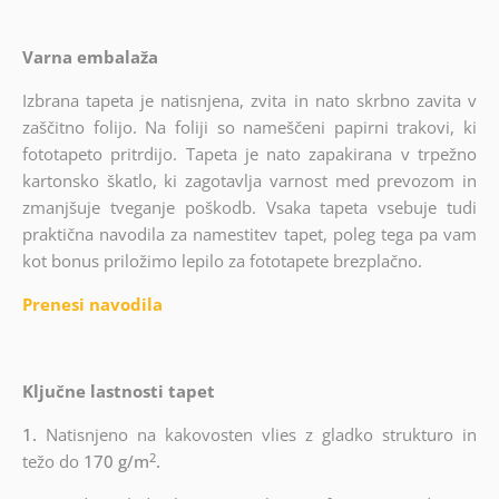
Varna embalaža
Izbrana tapeta je natisnjena, zvita in nato skrbno zavita v
zaščitno folijo. Na foliji so nameščeni papirni trakovi, ki
fototapeto pritrdijo. Tapeta je nato zapakirana v trpežno
kartonsko škatlo, ki zagotavlja varnost med prevozom in
zmanjšuje tveganje poškodb. Vsaka tapeta vsebuje tudi
praktična navodila za namestitev tapet, poleg tega pa vam
kot bonus priložimo lepilo za fototapete brezplačno.
Prenesi navodila
Ključne lastnosti tapet
1.
Natisnjeno na kakovosten vlies z gladko strukturo in
2
težo do
170 g/m
.