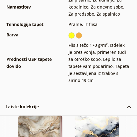
Namestitev
kopalnico
,
Za dnevno sobo
,
Za predsobo
,
Za spalnico
Tehnologija tapet
Pralne
,
Iz flisa
Barva
Flis s težo 170 g/m²
,
Izdelek
je brez vonja, primeren tudi
Prednosti USP tapete
za otroško sobo
,
Lepilo za
dovido
tapete vam podarimo
,
Tapeta
je sestavljena iz trakov s
širino 49 cm
Iz iste kolekcije