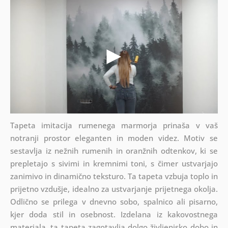
Tapeta imitacija rumenega marmorja prinaša v vaš
notranji prostor eleganten in moden videz. Motiv se
sestavlja iz nežnih rumenih in oranžnih odtenkov, ki se
prepletajo s sivimi in kremnimi toni, s čimer ustvarjajo
zanimivo in dinamično teksturo. Ta tapeta vzbuja toplo in
prijetno vzdušje, idealno za ustvarjanje prijetnega okolja.
Odlično se prilega v dnevno sobo, spalnico ali pisarno,
kjer doda stil in osebnost. Izdelana iz kakovostnega
materiala, ta tapeta zagotavlja dolgo življenjsko dobo in