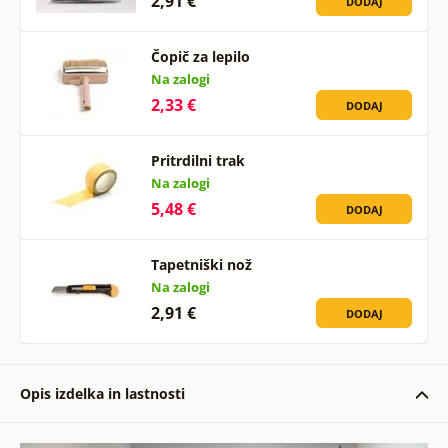
2,91 €
DODAJ
Čopič za lepilo
Na zalogi
2,33 €
DODAJ
Pritrdilni trak
Na zalogi
5,48 €
DODAJ
Tapetniški nož
Na zalogi
2,91 €
DODAJ
Opis izdelka in lastnosti