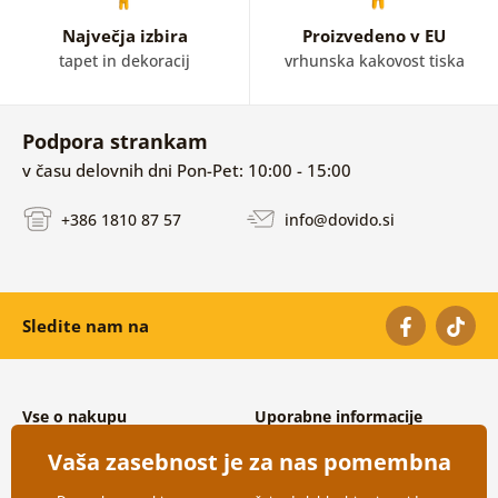
Največja izbira
Proizvedeno v EU
tapet in dekoracij
vrhunska kakovost tiska
Podpora strankam
v času delovnih dni Pon-Pet: 10:00 - 15:00
+386 1810 87 57
info@dovido.si
Sledite nam na
Vse o nakupu
Uporabne informacije
Splošni in reklamacijski pogoji
O nas
Vaša zasebnost je za nas pomembna
Varovanje osebnih podatkov
Pogosto zastavljena vprašanja
Možnosti dostave in plačila
Kontakti