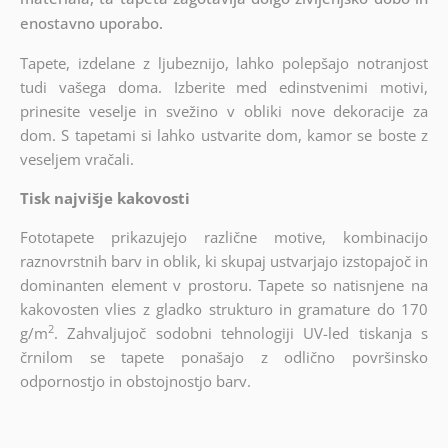
enostavno uporabo.
Tapete, izdelane z ljubeznijo, lahko polepšajo notranjost
tudi vašega doma. Izberite med edinstvenimi motivi,
prinesite veselje in svežino v obliki nove dekoracije za
dom. S tapetami si lahko ustvarite dom, kamor se boste z
veseljem vračali.
Tisk najvišje kakovosti
Fototapete prikazujejo različne motive, kombinacijo
raznovrstnih barv in oblik, ki skupaj ustvarjajo izstopajoč in
dominanten element v prostoru. Tapete so natisnjene na
kakovosten vlies z gladko strukturo in gramature do 170
2
g/m
. Zahvaljujoč sodobni tehnologiji UV-led tiskanja s
črnilom se tapete ponašajo z odlično površinsko
odpornostjo in obstojnostjo barv.