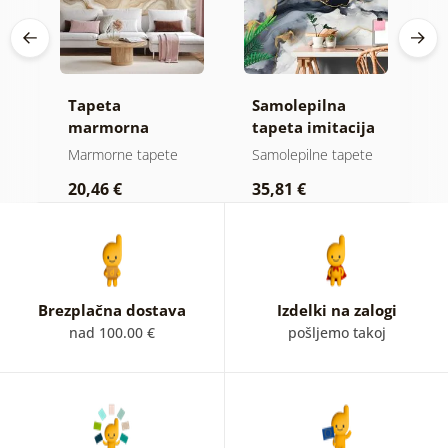
Tapeta
Samolepilna
S
rna
marmorna
tapeta imitacija
t
ih
eleganca v zlatih
siv marmor
r
Marmorne tapete
Samolepilne tapete
S
tonih
20,46 €
35,81 €
3
Brezplačna dostava
Izdelki na zalogi
nad 100.00 €
pošljemo takoj