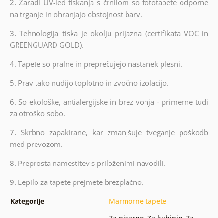
2.
Zaradi UV-led tiskanja s črnilom so fototapete odporne
na trganje in ohranjajo obstojnost barv.
3.
Tehnologija tiska je okolju prijazna (certifikata VOC in
GREENGUARD GOLD).
4. Tapete so pralne in preprečujejo nastanek plesni.
5. Prav tako nudijo toplotno in zvočno izolacijo.
6.
So ekološke, antialergijske in brez vonja - primerne tudi
za otroško sobo.
7.
Skrbno zapakirane, kar zmanjšuje tveganje poškodb
med prevozom.
8.
Preprosta namestitev s priloženimi navodili.
9.
Lepilo za tapete prejmete brezplačno.
Kategorije
Marmorne tapete
Za pisarno
,
Za kuhinjo
,
Za