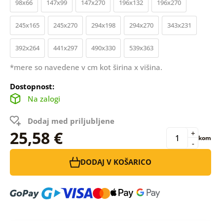
98x66
147x99
147x270
196x132
196x270
245x165
245x270
294x198
294x270
343x231
392x264
441x297
490x330
539x363
*mere so navedene v cm kot širina x višina.
Dostopnost:
Na zalogi
Dodaj med priljubljene
25,58 €
+
kom
-
DODAJ V KOŠARICO