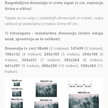
Razpoložljive dimenzije in vrste tapet (v cm, razmerje
širina x višina)
Tapete so na voljo v naslednjih dimenzijah in vrstah, vsaka
velikost je sestavljena iz trakov širine 49 cm.
1) Fototapete - standardne dimenzije (motiv ostaja
enak, spreminja se le velikost)
Dimenzije (v cm): 98x66
(2 trakova),
147x99
(3 trakovi),
196x132
(4 trakovi),
245x165
(5 trakov),
294x198
(6
trakov),
343x231
(7 trakov),
392x264
(8 trakov),
441x297
(9 trakov),
490x330
(10 trakov),
539x363
(11
trakov)