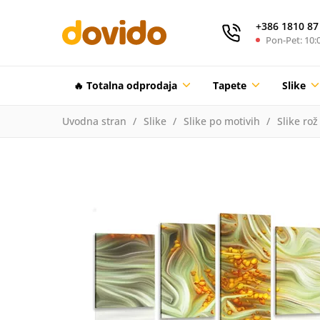
+386 1810 87
Pon-Pet: 10:0
🔥 Totalna odprodaja
Tapete
Slike
Uvodna stran
Slike
Slike po motivih
Slike rož