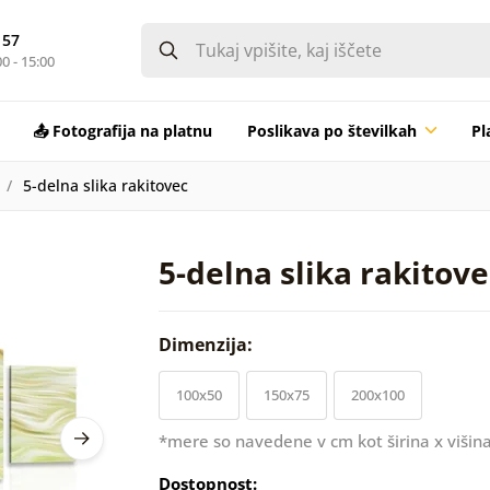
 57
0 - 15:00
📤 Fotografija na platnu
Poslikava po številkah
Pl
5-delna slika rakitovec
5-delna slika rakitove
Dimenzija:
100x50
150x75
200x100
*mere so navedene v cm kot širina x višina
Dostopnost: