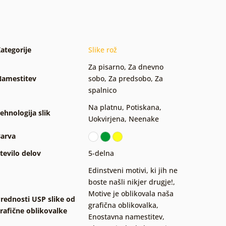
ategorije
Slike rož
Za pisarno
,
Za dnevno
amestitev
sobo
,
Za predsobo
,
Za
spalnico
Na platnu
,
Potiskana
,
ehnologija slik
Uokvirjena
,
Neenake
arva
tevilo delov
5-delna
Edinstveni motivi, ki jih ne
boste našli nikjer drugje!
,
Motive je oblikovala naša
rednosti USP slike od
grafična oblikovalka
,
rafične oblikovalke
Enostavna namestitev
,