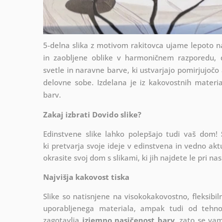
5-delna slika z motivom rakitovca ujame lepoto na
in zaobljene oblike v harmoničnem razporedu, d
svetle in naravne barve, ki ustvarjajo pomirjujočo 
delovne sobe. Izdelana je iz kakovostnih material
barv.
Zakaj izbrati Dovido slike?
Edinstvene slike lahko polepšajo tudi vaš dom!
ki
pretvarja svoje ideje v edinstvena in vedno akt
okrasite svoj dom s slikami, ki jih najdete le pri nas
Najvišja kakovost tiska
Slike so natisnjene na visokokakovostno, fleksibi
uporabljenega materiala, ampak tudi od tehnolo
zagotavlja
izjemno nasičenost barv
, zato se vam