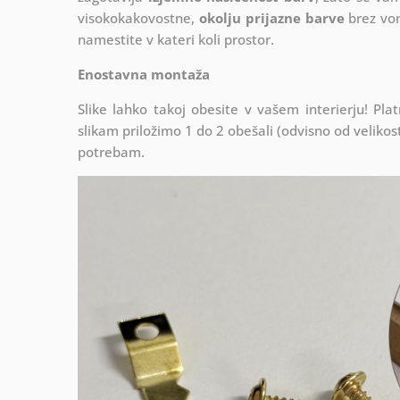
visokokakovostne,
okolju prijazne barve
brez von
namestite v kateri koli prostor.
Enostavna montaža
Slike lahko takoj obesite v vašem interierju! P
slikam priložimo 1 do 2 obešali (odvisno od velikosti
potrebam.