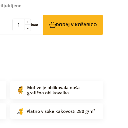
iljubljene
+
DODAJ V KOŠARICO
kom
-
Motive je oblikovala naša
grafična oblikovalka
Platno visoke kakovosti 280 g/m²