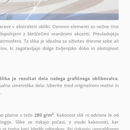
rave v abstraktni obliki. Osnovni elementi so nežne črte
opolnjeni z bleščečimi oranžnimi akcenti. Prevladujejo
atmosfero. Ta slika je idealna za oživitev dnevne sobe ali
ov, ki zagotavljajo dolgo življenjsko dobo in obstojnost
Slika je rezultat dela našega grafičnega oblikovalca
,
ualna umetniška dela. Izberite med originalnimi motivi in
.
2
lno platno s težo
280 g/m
. Kakovost slik ni odvisna le od
gije. Slike se tiskajo počasi, v visoki kakovosti, kar
 ni treba bati bledih odtenkov. Pri tiskanju uporabljamo