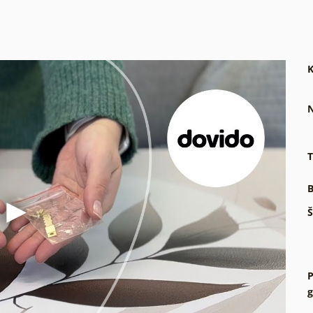
K
N
T
B
Š
P
g