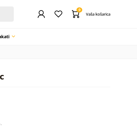
0
Vaša košarica
akati
c
.