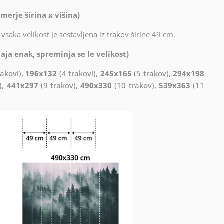
merje širina x višina)
vsaka velikost je sestavljena iz trakov širine 49 cm.
aja enak, spreminja se le velikost)
rakovi),
196x132
(4 trakovi),
245x165
(5 trakov),
294x198
),
441x297
(9 trakov),
490x330
(10 trakov),
539x363
(11