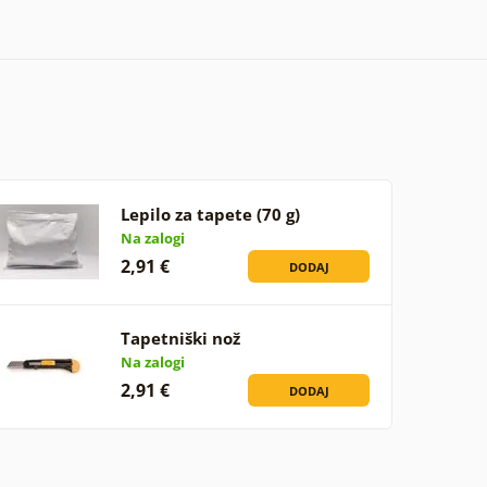
Lepilo za tapete (70 g)
Na zalogi
2,91 €
DODAJ
Tapetniški nož
Na zalogi
2,91 €
DODAJ