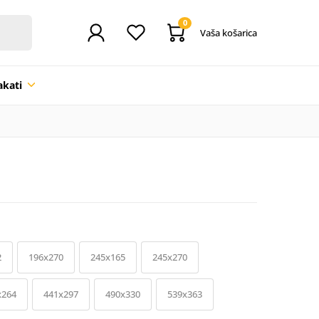
0
Vaša košarica
akati
2
196x270
245x165
245x270
x264
441x297
490x330
539x363