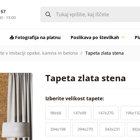
 57
0 - 15:00
📤 Fotografija na platnu
Poslikava po številkah
Pl
te v imitaciji opeke, kamna in betona
Tapeta zlata stena
Tapeta zlata stena
Izberite velikost tapete:
98x66
147x99
147x270
196x13
294x198
294x270
343x231
392