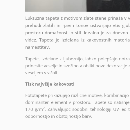
Luksuzna tapeta z motivom zlate stene prinaša v v
prehodi zlatih in rjavih tonov ustvarjajo vtis glob
prostoru domačnost in stil. Idealna je za dnevno so
videz. Tapeta je izdelana iz kakovostnih materia
namestitev.
Tapete, izdelane z ljubeznijo, lahko polepšajo notr
prinesite veselje in svežino v obliki nove dekoracij
veseljem vračali.
Tisk najvišje kakovosti
Fototapete prikazujejo različne motive, kombinacijo r
dominanten element v prostoru. Tapete so natisnje
2
170 g/m
. Zahvaljujoč sodobni tehnologiji UV-led 
odpornostjo in obstojnostjo barv.