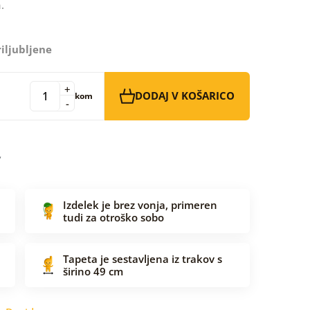
.
iljubljene
+
DODAJ V KOŠARICO
kom
-
Izdelek je brez vonja, primeren
tudi za otroško sobo
Tapeta je sestavljena iz trakov s
širino 49 cm