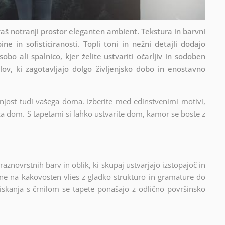
aš notranji prostor eleganten ambient. Tekstura in barvni
ine in sofisticiranosti. Topli toni in nežni detajli dodajo
bo ali spalnico, kjer želite ustvariti očarljiv in sodoben
lov, ki zagotavljajo dolgo življenjsko dobo in enostavno
anjost tudi vašega doma. Izberite med edinstvenimi motivi,
e za dom. S tapetami si lahko ustvarite dom, kamor se boste z
aznovrstnih barv in oblik, ki skupaj ustvarjajo izstopajoč in
ne na kakovosten vlies z gladko strukturo in gramature do
tiskanja s črnilom se tapete ponašajo z odlično površinsko