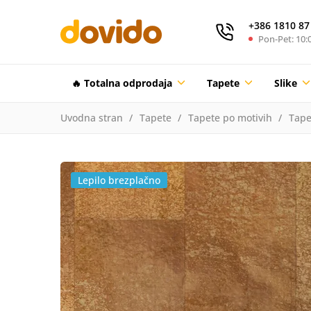
+386 1810 87
Pon-Pet: 10:0
🔥 Totalna odprodaja
Tapete
Slike
Uvodna stran
Tapete
Tapete po motivih
Tape
Lepilo brezplačno