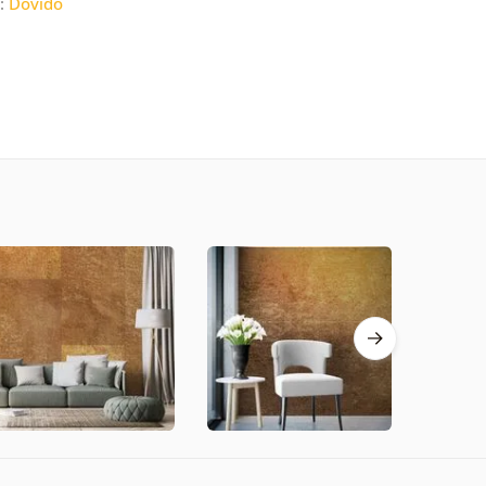
c:
Dovido