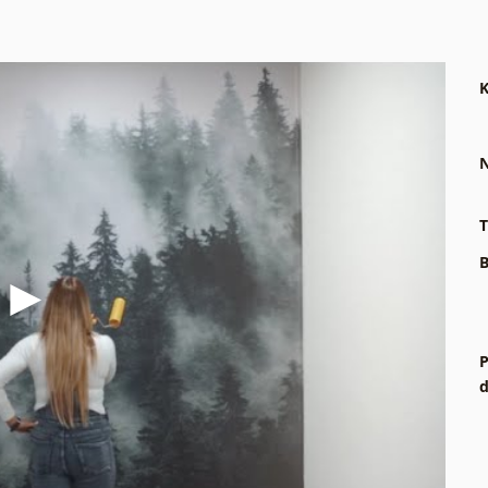
K
N
T
B
P
d