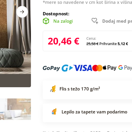
*mere so navedene v cm kot širina x višina
Dostopnost:
Na zalogi
Dodaj med pr
20,46 €
Cena:
25,58 €
Prihranite
5,12 €
Flis s težo 170 g/m²
Lepilo za tapete vam podarimo