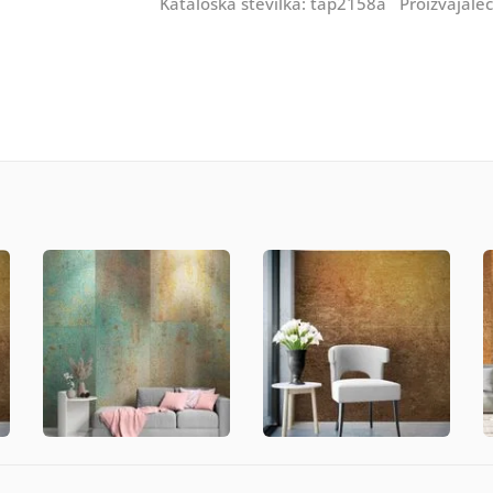
Kataloška številka: tap2158a Proizvajale