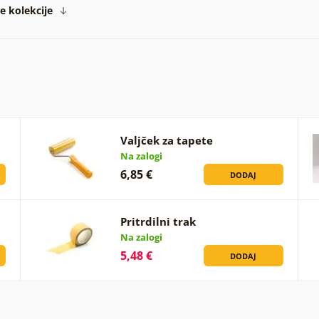
te kolekcije
Valjček za tapete
Na zalogi
6,85 €
DODAJ
Pritrdilni trak
Na zalogi
5,48 €
DODAJ