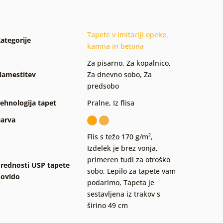
Tapete v imitaciji opeke,
ategorije
kamna in betona
Za pisarno
,
Za kopalnico
,
amestitev
Za dnevno sobo
,
Za
predsobo
ehnologija tapet
Pralne
,
Iz flisa
arva
Flis s težo 170 g/m²
,
Izdelek je brez vonja,
primeren tudi za otroško
rednosti USP tapete
sobo
,
Lepilo za tapete vam
ovido
podarimo
,
Tapeta je
sestavljena iz trakov s
širino 49 cm