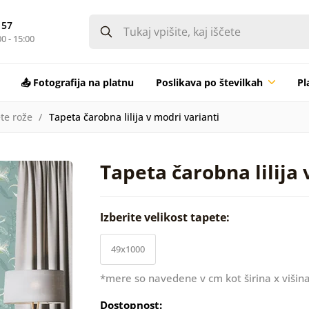
 57
0 - 15:00
📤 Fotografija na platnu
Poslikava po številkah
Pl
te rože
Tapeta čarobna lilija v modri varianti
Tapeta čarobna lilija 
Izberite velikost tapete:
49x1000
*mere so navedene v cm kot širina x višina
Dostopnost: