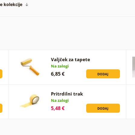
te kolekcije
Valjček za tapete
Na zalogi
6,85 €
DODAJ
Pritrdilni trak
Na zalogi
5,48 €
DODAJ