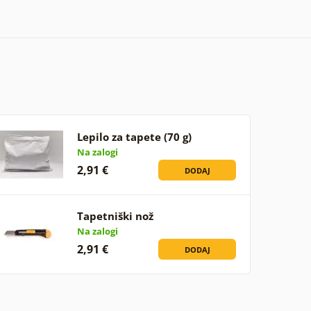
Lepilo za tapete (70 g)
Na zalogi
2,91 €
DODAJ
Tapetniški nož
Na zalogi
2,91 €
DODAJ