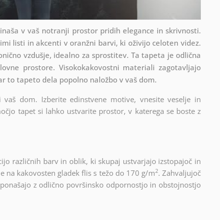
naša v vaš notranji prostor pridih elegance in skrivnosti.
mi listi in akcenti v oranžni barvi, ki oživijo celoten videz.
ično vzdušje, idealno za sprostitev. Ta tapeta je odlična
lovne prostore. Visokokakovostni materiali zagotavljajo
kar to tapeto dela popolno naložbo v vaš dom.
i vaš dom. Izberite edinstvene motive, vnesite veselje in
čjo tapet si lahko ustvarite prostor, v katerega se boste z
o različnih barv in oblik, ki skupaj ustvarjajo izstopajoč in
2
e na kakovosten gladek flis s težo do 170 g/m
. Zahvaljujoč
e ponašajo z odlično površinsko odpornostjo in obstojnostjo