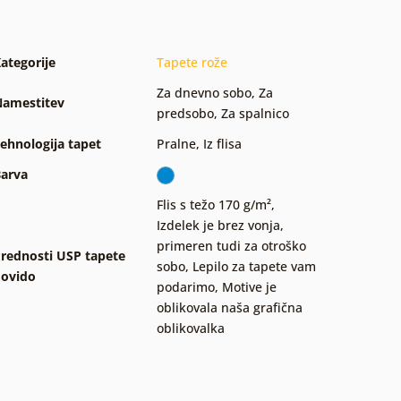
ategorije
Tapete rože
Za dnevno sobo
,
Za
amestitev
predsobo
,
Za spalnico
ehnologija tapet
Pralne
,
Iz flisa
arva
Flis s težo 170 g/m²
,
Izdelek je brez vonja,
primeren tudi za otroško
rednosti USP tapete
sobo
,
Lepilo za tapete vam
ovido
podarimo
,
Motive je
oblikovala naša grafična
oblikovalka