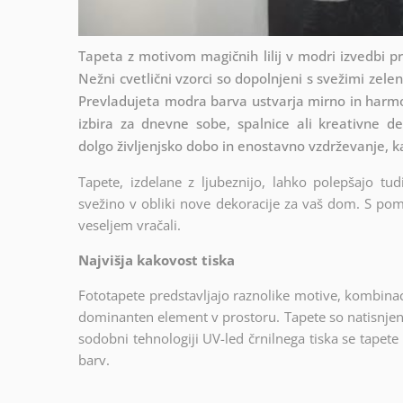
Tapeta z motivom magičnih lilij v modri izvedbi pri
Nežni cvetlični vzorci so dopolnjeni s svežimi zeleni
Prevladujeta modra barva ustvarja mirno in harmon
izbira za dnevne sobe, spalnice ali kreativne de
dolgo življenjsko dobo in enostavno vzdrževanje, 
Tapete, izdelane z ljubeznijo, lahko polepšajo tud
svežino v obliki nove dekoracije za vaš dom. S pomo
veseljem vračali.
Najvišja kakovost tiska
Fototapete predstavljajo raznolike motive, kombinacij
dominanten element v prostoru. Tapete so natisnjen
sodobni tehnologiji UV-led črnilnega tiska se tapet
barv.