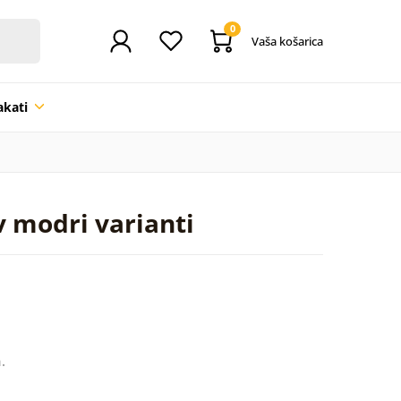
0
Vaša košarica
akati
v modri varianti
.