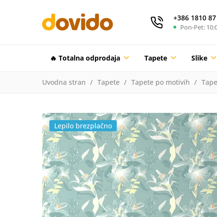
+386 1810 87
Pon-Pet: 10:0
🔥 Totalna odprodaja
Tapete
Slike
Uvodna stran
Tapete
Tapete po motivih
Tape
Lepilo brezplačno