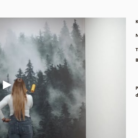
K
N
T
B
P
d