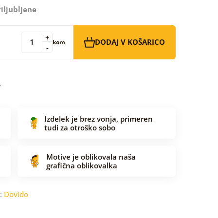
iljubljene
+
DODAJ V KOŠARICO
kom
-
Izdelek je brez vonja, primeren
tudi za otroško sobo
Motive je oblikovala naša
grafična oblikovalka
c:
Dovido