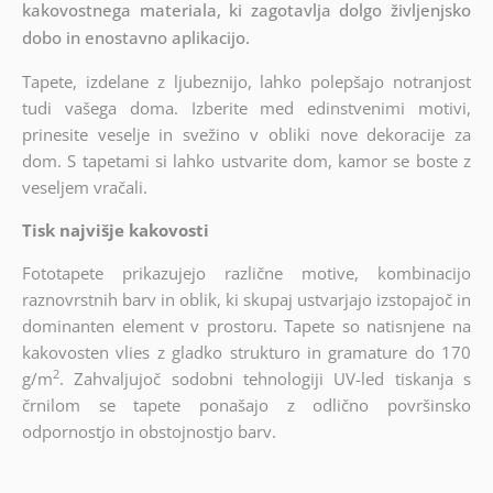
kakovostnega materiala, ki zagotavlja dolgo življenjsko
dobo in enostavno aplikacijo.
Tapete, izdelane z ljubeznijo, lahko polepšajo notranjost
tudi vašega doma. Izberite med edinstvenimi motivi,
prinesite veselje in svežino v obliki nove dekoracije za
dom. S tapetami si lahko ustvarite dom, kamor se boste z
veseljem vračali.
Tisk najvišje kakovosti
Fototapete prikazujejo različne motive, kombinacijo
raznovrstnih barv in oblik, ki skupaj ustvarjajo izstopajoč in
dominanten element v prostoru. Tapete so natisnjene na
kakovosten vlies z gladko strukturo in gramature do 170
2
g/m
. Zahvaljujoč sodobni tehnologiji UV-led tiskanja s
črnilom se tapete ponašajo z odlično površinsko
odpornostjo in obstojnostjo barv.