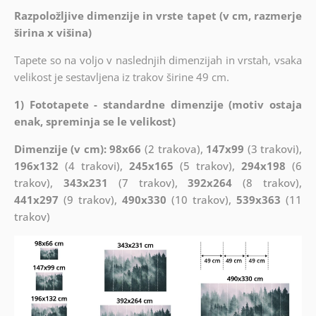
Razpoložljive dimenzije in vrste tapet (v cm, razmerje
širina x višina)
Tapete so na voljo v naslednjih dimenzijah in vrstah, vsaka
velikost je sestavljena iz trakov širine 49 cm.
1) Fototapete - standardne dimenzije (motiv ostaja
enak, spreminja se le velikost)
Dimenzije (v cm): 98x66
(2 trakova),
147x99
(3 trakovi),
196x132
(4 trakovi),
245x165
(5 trakov),
294x198
(6
trakov),
343x231
(7 trakov),
392x264
(8 trakov),
441x297
(9 trakov),
490x330
(10 trakov),
539x363
(11
trakov)