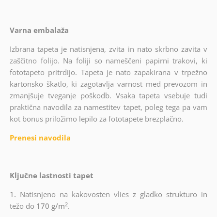
Varna embalaža
Izbrana tapeta je natisnjena, zvita in nato skrbno zavita v
zaščitno folijo. Na foliji so nameščeni papirni trakovi, ki
fototapeto pritrdijo. Tapeta je nato zapakirana v trpežno
kartonsko škatlo, ki zagotavlja varnost med prevozom in
zmanjšuje tveganje poškodb. Vsaka tapeta vsebuje tudi
praktična navodila za namestitev tapet, poleg tega pa vam
kot bonus priložimo lepilo za fototapete brezplačno.
Prenesi navodila
Ključne lastnosti tapet
1.
Natisnjeno na kakovosten vlies z gladko strukturo in
2
težo do
170 g/m
.