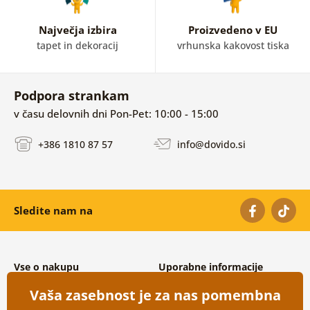
Največja izbira
Proizvedeno v EU
tapet in dekoracij
vrhunska kakovost tiska
Podpora strankam
v času delovnih dni Pon-Pet: 10:00 - 15:00
+386 1810 87 57
info@dovido.si
Sledite nam na
Vse o nakupu
Uporabne informacije
Splošni in reklamacijski pogoji
O nas
Vaša zasebnost je za nas pomembna
Varovanje osebnih podatkov
Pogosto zastavljena vprašanja