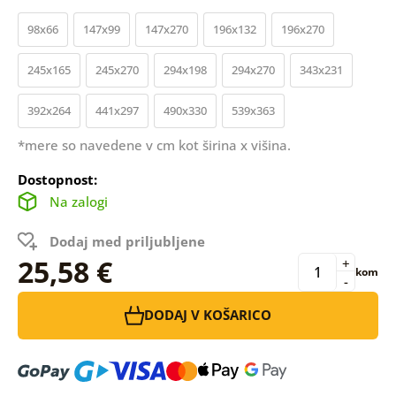
98x66
147x99
147x270
196x132
196x270
245x165
245x270
294x198
294x270
343x231
392x264
441x297
490x330
539x363
*mere so navedene v cm kot širina x višina.
Dostopnost:
Na zalogi
Dodaj med priljubljene
25,58 €
+
kom
-
DODAJ V KOŠARICO