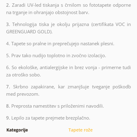
2.
Zaradi UV-led tiskanja s črnilom so fototapete odporne
na trganje in ohranjajo obstojnost barv.
3.
Tehnologija tiska je okolju prijazna (certifikata VOC in
GREENGUARD GOLD).
4. Tapete so pralne in preprečujejo nastanek plesni.
5. Prav tako nudijo toplotno in zvočno izolacijo.
6.
So ekološke, antialergijske in brez vonja - primerne tudi
za otroško sobo.
7.
Skrbno zapakirane, kar zmanjšuje tveganje poškodb
med prevozom.
8.
Preprosta namestitev s priloženimi navodili.
9.
Lepilo za tapete prejmete brezplačno.
Kategorije
Tapete rože