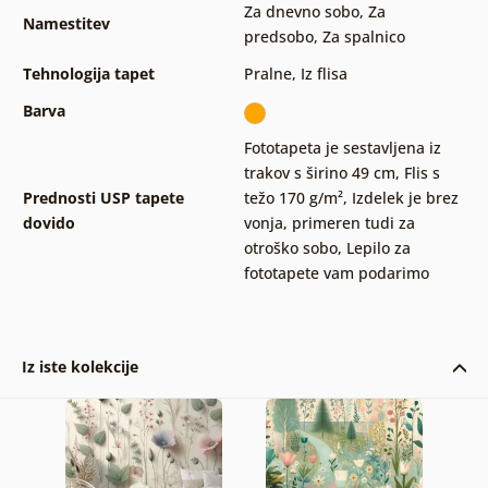
Za dnevno sobo
,
Za
Namestitev
predsobo
,
Za spalnico
Tehnologija tapet
Pralne
,
Iz flisa
Barva
Fototapeta je sestavljena iz
trakov s širino 49 cm
,
Flis s
Prednosti USP tapete
težo 170 g/m²
,
Izdelek je brez
dovido
vonja, primeren tudi za
otroško sobo
,
Lepilo za
fototapete vam podarimo
Iz iste kolekcije