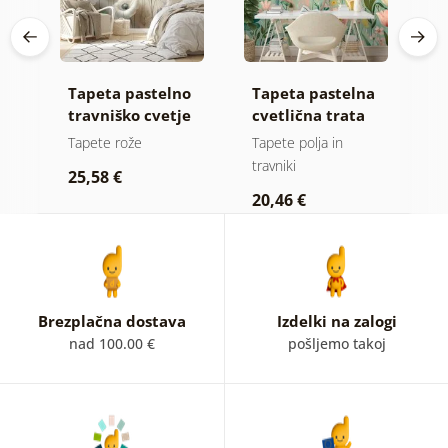
Tapeta pastelno
Tapeta pastelna
T
a
travniško cvetje
cvetlična trata
li
m
e
Tapete rože
Tapete polja in
T
travniki
25,58 €
2
20,46 €
Brezplačna dostava
Izdelki na zalogi
nad 100.00 €
pošljemo takoj