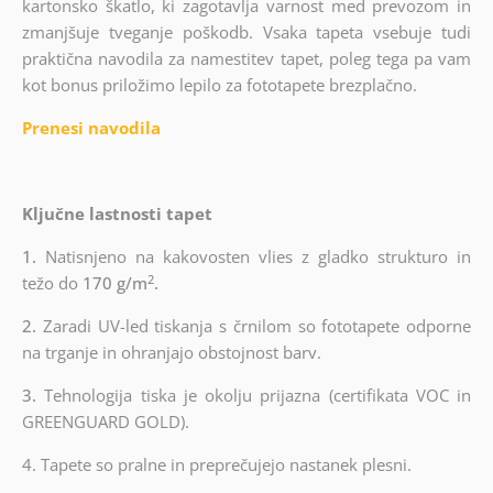
kartonsko škatlo, ki zagotavlja varnost med prevozom in
zmanjšuje tveganje poškodb. Vsaka tapeta vsebuje tudi
praktična navodila za namestitev tapet, poleg tega pa vam
kot bonus priložimo lepilo za fototapete brezplačno.
Prenesi navodila
Ključne lastnosti tapet
1.
Natisnjeno na kakovosten vlies z gladko strukturo in
2
težo do
170 g/m
.
2.
Zaradi UV-led tiskanja s črnilom so fototapete odporne
na trganje in ohranjajo obstojnost barv.
3.
Tehnologija tiska je okolju prijazna (certifikata VOC in
GREENGUARD GOLD).
4. Tapete so pralne in preprečujejo nastanek plesni.