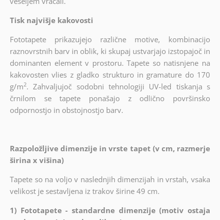
veseljem vračali.
Tisk najvišje kakovosti
Fototapete prikazujejo različne motive, kombinacijo
raznovrstnih barv in oblik, ki skupaj ustvarjajo izstopajoč in
dominanten element v prostoru. Tapete so natisnjene na
kakovosten vlies z gladko strukturo in gramature do 170
2
g/m
. Zahvaljujoč sodobni tehnologiji UV-led tiskanja s
črnilom se tapete ponašajo z odlično površinsko
odpornostjo in obstojnostjo barv.
Razpoložljive dimenzije in vrste tapet (v cm, razmerje
širina x višina)
Tapete so na voljo v naslednjih dimenzijah in vrstah, vsaka
velikost je sestavljena iz trakov širine 49 cm.
1) Fototapete - standardne dimenzije (motiv ostaja