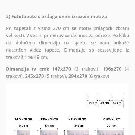
2) Fototapete s prilagojenim izrezom motiva
Pri tapetah z višino 270 cm se motiv prilagodi izbrani
velikosti. V večini primerov se del motiva odreže. Po kliku
na določeno dimenzijo na spletu se vam prikaže
natančen videz tapete. Dimenzije so sestavljene iz
trakov širine 49 cm.
Dimenzije (v cm): 147x270
(3 trakovi),
196x270
(4
trakovi),
245x270
(5 trakov),
294x270
(6 trakov)