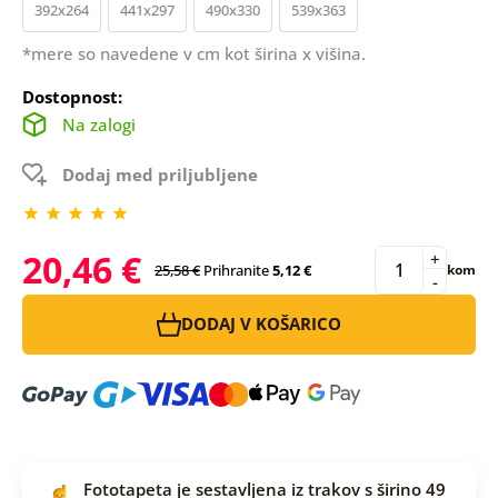
392x264
441x297
490x330
539x363
*mere so navedene v cm kot širina x višina.
Dostopnost:
Na zalogi
Dodaj med priljubljene
20,46 €
+
25,58 €
Prihranite
5,12 €
kom
-
DODAJ V KOŠARICO
Fototapeta je sestavljena iz trakov s širino 49