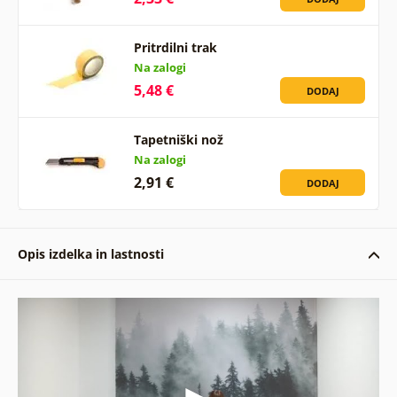
Pritrdilni trak
Na zalogi
5,48 €
DODAJ
Tapetniški nož
Na zalogi
2,91 €
DODAJ
Opis izdelka in lastnosti