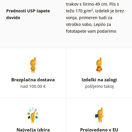
trakov s širino 49 cm
,
Flis s
Prednosti USP tapete
težo 170 g/m²
,
Izdelek je brez
dovido
vonja, primeren tudi za
otroško sobo
,
Lepilo za
fototapete vam podarimo
Brezplačna dostava
Izdelki na zalogi
nad 100.00 €
pošljemo takoj
Največja izbira
Proizvedeno v EU