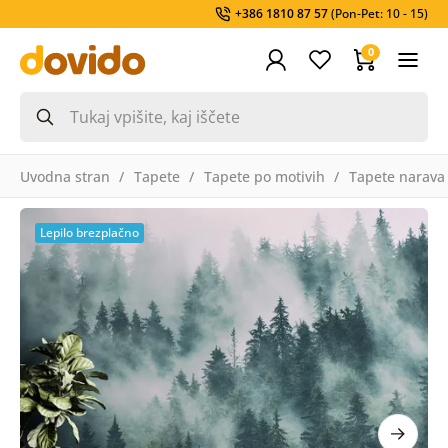
+386 1810 87 57
(Pon-Pet: 10 - 15)
0
Uvodna stran
Tapete
Tapete po motivih
Tapete narava
Lepilo brezplačno