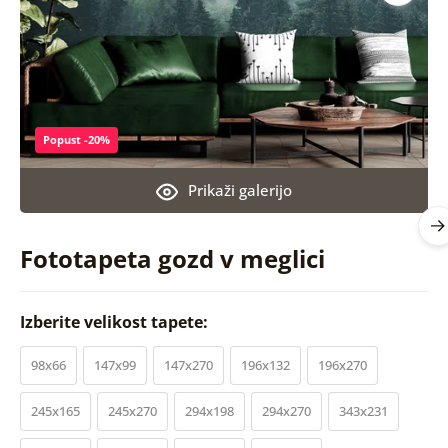
Popust -20%
Prikaži galerijo
Fototapeta gozd v meglici
Izberite velikost tapete:
98x66
147x99
147x270
196x132
196x270
245x165
245x270
294x198
294x270
343x231