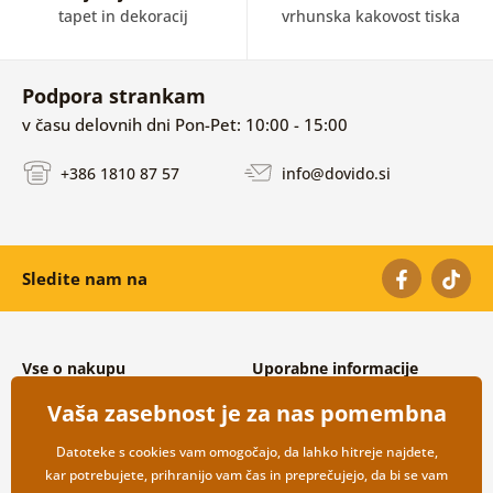
tapet in dekoracij
vrhunska kakovost tiska
Podpora strankam
v času delovnih dni Pon-Pet: 10:00 - 15:00
+386 1810 87 57
info@dovido.si
Sledite nam na
Vse o nakupu
Uporabne informacije
Splošni in reklamacijski pogoji
O nas
Vaša zasebnost je za nas pomembna
Varovanje osebnih podatkov
Pogosto zastavljena vprašanja
Možnosti dostave in plačila
Kontakti
Datoteke s cookies vam omogočajo, da lahko hitreje najdete,
Vračilo blaga
Veleprodaja
kar potrebujete, prihranijo vam čas in preprečujejo, da bi se vam