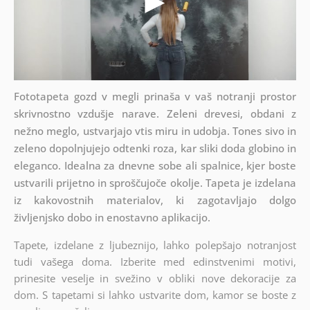
Fototapeta gozd v megli prinaša v vaš notranji prostor
skrivnostno vzdušje narave. Zeleni drevesi, obdani z
nežno meglo, ustvarjajo vtis miru in udobja. Tones sivo in
zeleno dopolnjujejo odtenki roza, kar sliki doda globino in
eleganco. Idealna za dnevne sobe ali spalnice, kjer boste
ustvarili prijetno in sproščujoče okolje. Tapeta je izdelana
iz kakovostnih materialov, ki zagotavljajo dolgo
življenjsko dobo in enostavno aplikacijo.
Tapete, izdelane z ljubeznijo, lahko polepšajo notranjost
tudi vašega doma. Izberite med edinstvenimi motivi,
prinesite veselje in svežino v obliki nove dekoracije za
dom. S tapetami si lahko ustvarite dom, kamor se boste z