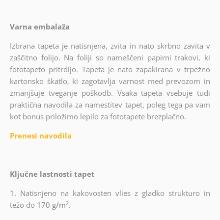
Varna embalaža
Izbrana tapeta je natisnjena, zvita in nato skrbno zavita v
zaščitno folijo. Na foliji so nameščeni papirni trakovi, ki
fototapeto pritrdijo. Tapeta je nato zapakirana v trpežno
kartonsko škatlo, ki zagotavlja varnost med prevozom in
zmanjšuje tveganje poškodb. Vsaka tapeta vsebuje tudi
praktična navodila za namestitev tapet, poleg tega pa vam
kot bonus priložimo lepilo za fototapete brezplačno.
Prenesi navodila
Ključne lastnosti tapet
1.
Natisnjeno na kakovosten vlies z gladko strukturo in
2
težo do
170 g/m
.