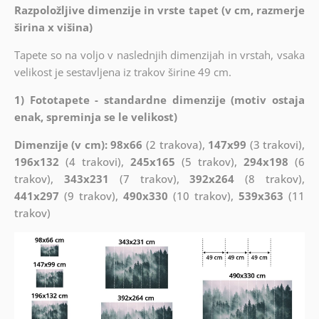
Razpoložljive dimenzije in vrste tapet (v cm, razmerje
širina x višina)
Tapete so na voljo v naslednjih dimenzijah in vrstah, vsaka
velikost je sestavljena iz trakov širine 49 cm.
1) Fototapete - standardne dimenzije (motiv ostaja
enak, spreminja se le velikost)
Dimenzije (v cm): 98x66
(2 trakova),
147x99
(3 trakovi),
196x132
(4 trakovi),
245x165
(5 trakov),
294x198
(6
trakov),
343x231
(7 trakov),
392x264
(8 trakov),
441x297
(9 trakov),
490x330
(10 trakov),
539x363
(11
trakov)