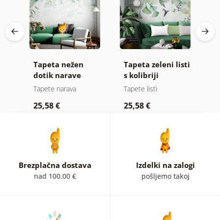
Tapeta nežen
Tapeta zeleni listi
T
dotik narave
s kolibriji
d
r
e
Tapete narava
Tapete listi
Ta
25,58 €
25,58 €
2
Brezplačna dostava
Izdelki na zalogi
nad 100.00 €
pošljemo takoj