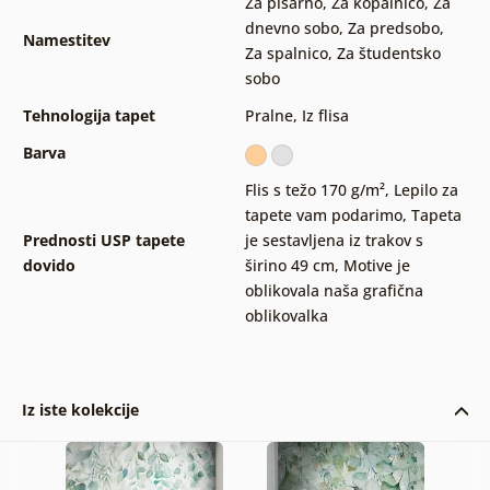
Za pisarno
,
Za kopalnico
,
Za
dnevno sobo
,
Za predsobo
,
Namestitev
Za spalnico
,
Za študentsko
sobo
Tehnologija tapet
Pralne
,
Iz flisa
Barva
Flis s težo 170 g/m²
,
Lepilo za
tapete vam podarimo
,
Tapeta
Prednosti USP tapete
je sestavljena iz trakov s
dovido
širino 49 cm
,
Motive je
oblikovala naša grafična
oblikovalka
Iz iste kolekcije