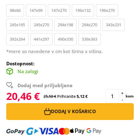
98x66
147x99
147x270
196x132
196x270
245x165
245x270
294x198
294x270
343x231
392x264
441x297
490x330
539x363
*mere so navedene v cm kot širina x višina.
Dostopnost:
Na zalogi
Dodaj med priljubljene
20,46 €
+
25,58 €
Prihranite
5,12 €
kom
-
DODAJ V KOŠARICO