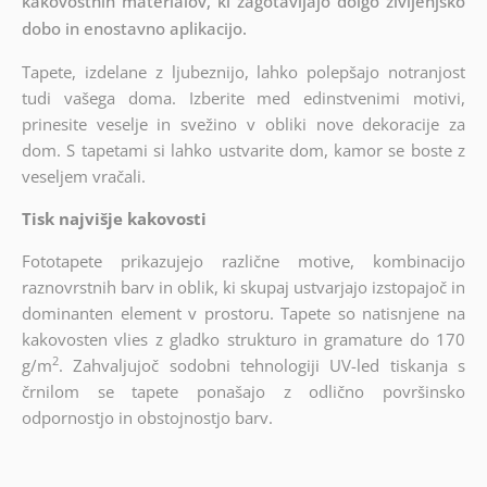
kakovostnih materialov, ki zagotavljajo dolgo življenjsko
dobo in enostavno aplikacijo.
Tapete, izdelane z ljubeznijo, lahko polepšajo notranjost
tudi vašega doma. Izberite med edinstvenimi motivi,
prinesite veselje in svežino v obliki nove dekoracije za
dom. S tapetami si lahko ustvarite dom, kamor se boste z
veseljem vračali.
Tisk najvišje kakovosti
Fototapete prikazujejo različne motive, kombinacijo
raznovrstnih barv in oblik, ki skupaj ustvarjajo izstopajoč in
dominanten element v prostoru. Tapete so natisnjene na
kakovosten vlies z gladko strukturo in gramature do 170
2
g/m
. Zahvaljujoč sodobni tehnologiji UV-led tiskanja s
črnilom se tapete ponašajo z odlično površinsko
odpornostjo in obstojnostjo barv.