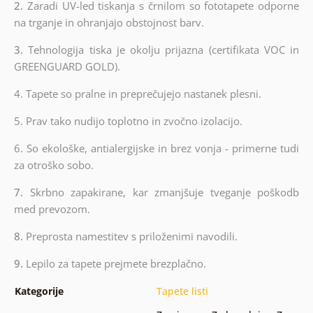
2.
Zaradi UV-led tiskanja s črnilom so fototapete odporne
na trganje in ohranjajo obstojnost barv.
3.
Tehnologija tiska je okolju prijazna (certifikata VOC in
GREENGUARD GOLD).
4. Tapete so pralne in preprečujejo nastanek plesni.
5. Prav tako nudijo toplotno in zvočno izolacijo.
6.
So ekološke, antialergijske in brez vonja - primerne tudi
za otroško sobo.
7.
Skrbno zapakirane, kar zmanjšuje tveganje poškodb
med prevozom.
8.
Preprosta namestitev s priloženimi navodili.
9.
Lepilo za tapete prejmete brezplačno.
Kategorije
Tapete listi