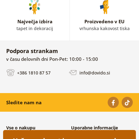
Največja izbira
Proizvedeno v EU
tapet in dekoracij
vrhunska kakovost tiska
Podpora strankam
v času delovnih dni Pon-Pet: 10:00 - 15:00
+386 1810 87 57
info@dovido.si
Sledite nam na
Vse o nakupu
Uporabne informacije
Splošni in reklamacijski pogoji
O nas