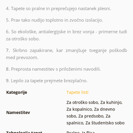
4. Tapete so pralne in preprečujejo nastanek plesni.
5. Prav tako nudijo toplotno in zvočno izolacijo.
6.
So ekološke, antialergijske in brez vonja - primerne tudi
za otroško sobo.
7.
Skrbno zapakirane, kar zmanjšuje tveganje poškodb
med prevozom.
8.
Preprosta namestitev s priloženimi navodili.
9.
Lepilo za tapete prejmete brezplačno.
Kategorije
Tapete listi
Za otroško sobo
,
Za kuhinjo
,
Za kopalnico
,
Za dnevno
Namestitev
sobo
,
Za predsobo
,
Za
spalnico
,
Za študentsko sobo
Tehnologija tapet
Pralne
,
Iz flisa