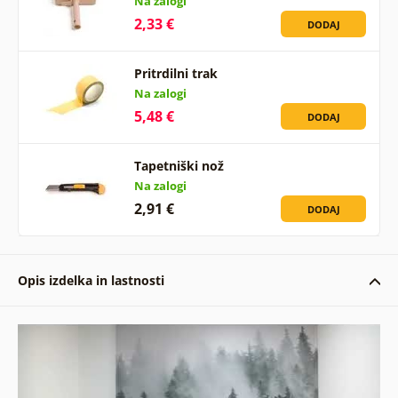
Na zalogi
2,33 €
DODAJ
Pritrdilni trak
Na zalogi
5,48 €
DODAJ
Tapetniški nož
Na zalogi
2,91 €
DODAJ
Opis izdelka in lastnosti