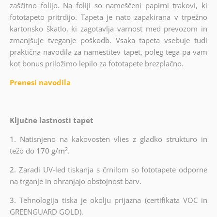
zaščitno folijo. Na foliji so nameščeni papirni trakovi, ki
fototapeto pritrdijo. Tapeta je nato zapakirana v trpežno
kartonsko škatlo, ki zagotavlja varnost med prevozom in
zmanjšuje tveganje poškodb. Vsaka tapeta vsebuje tudi
praktična navodila za namestitev tapet, poleg tega pa vam
kot bonus priložimo lepilo za fototapete brezplačno.
Prenesi navodila
Ključne lastnosti tapet
1.
Natisnjeno na kakovosten vlies z gladko strukturo in
2
težo do
170 g/m
.
2.
Zaradi UV-led tiskanja s črnilom so fototapete odporne
na trganje in ohranjajo obstojnost barv.
3.
Tehnologija tiska je okolju prijazna (certifikata VOC in
GREENGUARD GOLD).