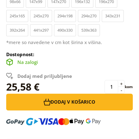
98x66
147x99
147x270
196x132
196x270
245x165
245x270
294x198
294x270
343x231
392x264
441x297
490x330
539x363
*mere so navedene v cm kot širina x višina.
Dostopnost:
Na zalogi
Dodaj med priljubljene
25,58 €
+
kom
-
DODAJ V KOŠARICO