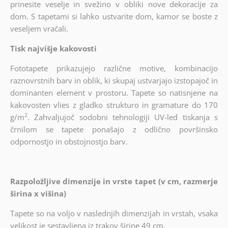
prinesite veselje in svežino v obliki nove dekoracije za
dom. S tapetami si lahko ustvarite dom, kamor se boste z
veseljem vračali.
Tisk najvišje kakovosti
Fototapete prikazujejo različne motive, kombinacijo
raznovrstnih barv in oblik, ki skupaj ustvarjajo izstopajoč in
dominanten element v prostoru. Tapete so natisnjene na
kakovosten vlies z gladko strukturo in gramature do 170
2
g/m
. Zahvaljujoč sodobni tehnologiji UV-led tiskanja s
črnilom se tapete ponašajo z odlično površinsko
odpornostjo in obstojnostjo barv.
Razpoložljive dimenzije in vrste tapet (v cm, razmerje
širina x višina)
Tapete so na voljo v naslednjih dimenzijah in vrstah, vsaka
velikost je sestavljena iz trakov širine 49 cm.