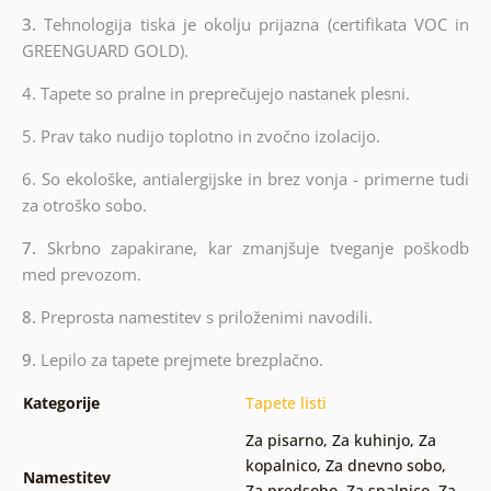
3.
Tehnologija tiska je okolju prijazna (certifikata VOC in
GREENGUARD GOLD).
4. Tapete so pralne in preprečujejo nastanek plesni.
5. Prav tako nudijo toplotno in zvočno izolacijo.
6.
So ekološke, antialergijske in brez vonja - primerne tudi
za otroško sobo.
7.
Skrbno zapakirane, kar zmanjšuje tveganje poškodb
med prevozom.
8.
Preprosta namestitev s priloženimi navodili.
9.
Lepilo za tapete prejmete brezplačno.
Kategorije
Tapete listi
Za pisarno
,
Za kuhinjo
,
Za
kopalnico
,
Za dnevno sobo
,
Namestitev
Za predsobo
,
Za spalnico
,
Za