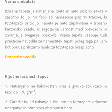
Varna embalaža
Izbrana tapeta je natisnjena, zvita in nato skrbno zavita v
zaščitno folijo. Na foliji so nameščeni papirni trakovi, ki
fototapeto pritrdijo. Tapeta je nato zapakirana v trpežno
kartonsko škatlo, ki zagotavlja varnost med prevozom in
zmanjšuje tveganje poškodb. Vsaka tapeta vsebuje tudi
praktična navodila za namestitev tapet, poleg tega pa vam
kot bonus priložimo lepilo za fototapete brezplačno.
Prenesi navodila
Ključne lastnosti tapet
1.
Natisnjeno na kakovosten vlies z gladko strukturo in
2
težo do
170 g/m
.
2.
Zaradi UV-led tiskanja s črnilom so fototapete odporne
na trganje in ohranjajo obstojnost barv.