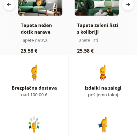
Tapeta nežen
Tapeta zeleni listi
S
dotik narave
s kolibriji
t
p
Tapete narava
Tapete listi
S
p
25,58 €
25,58 €
2
Brezplačna dostava
Izdelki na zalogi
nad 100.00 €
pošljemo takoj