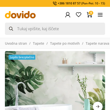
+386 1810 87 57
(Pon-Pet: 10 - 15)
0
Uvodna stran
Tapete
Tapete po motivih
Tapete narava
Lepilo brezplačno