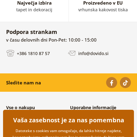
Največja izbira
Proizvedeno v EU
tapet in dekoracij
vrhunska kakovost tiska
Podpora strankam
v času delovnih dni Pon-Pet: 10:00 - 15:00
+386 1810 87 57
info@dovido.si
Sledite nam na
Vse o nakupu
Uporabne informacije
Splošni in reklamacijski pogoji
O nas
Vaša zasebnost je za nas pomembna
Varovanje osebnih podatkov
Pogosto zastavljena vprašanja
Možnosti dostave in plačila
Kontakti
Datoteke s cookies vam omogočajo, da lahko hitreje najdete,
Vračilo blaga
Veleprodaja