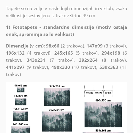
Tapete so na voljo v naslednjih dimenzijah in vrstah, vsaka
velikost je sestavljena iz trakov širine 49 cm.
1) Fototapete - standardne dimenzije (motiv ostaja
enak, spreminja se le velikost)
Dimenzije (v cm): 98x66
(2 trakova),
147x99
(3 trakovi),
196x132
(4 trakovi),
245x165
(5 trakov),
294x198
(6
trakov),
343x231
(7 trakov),
392x264
(8 trakov),
441x297
(9 trakov),
490x330
(10 trakov),
539x363
(11
trakov)