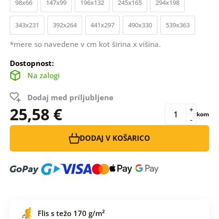
98x66
147x99
196x132
245x165
294x198
343x231
392x264
441x297
490x330
539x363
*mere so navedene v cm kot širina x višina.
Dostopnost:
Na zalogi
Dodaj med priljubljene
25,58 €
+
kom
-
DODAJ V KOŠARICO
Flis s težo 170 g/m²