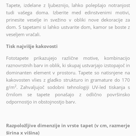
Tapete, izdelane z ljubeznijo, lahko polepšajo notranjost
tudi vašega doma. Izberite med edinstvenimi motivi,
prinesite veselje in svežino v obliki nove dekoracije za
dom. S tapetami si lahko ustvarite dom, kamor se boste z
veseljem vračali.
Tisk najvišje kakovosti
Fototapete prikazujejo različne motive, kombinacijo
raznovrstnih barv in oblik, ki skupaj ustvarjajo izstopajoč in
dominanten element v prostoru. Tapete so natisnjene na
kakovosten vlies z gladko strukturo in gramature do 170
2
g/m
. Zahvaljujoč sodobni tehnologiji UV-led tiskanja s
črnilom se tapete ponašajo z odlično površinsko
odpornostjo in obstojnostjo barv.
Razpoložljive dimenzije in vrste tapet (v cm, razmerje
širina x višina)