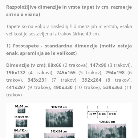
Razpoložljive dimenzije in vrste tapet (v cm, razmerje
širina x višina)
Tapete so na voljo v naslednjih dimenzijah in vrstah, vsaka
velikost je sestavljena iz trakov širine 49 cm.
1) Fototapete - standardne dimenzije (motiv ostaja
enak, spreminja se le velikost)
Dimenzije (v cm): 98x66
(2 trakova),
147x99
(3 trakovi),
196x132
(4 trakovi),
245x165
(5 trakov),
294x198
(6
trakov),
343x231
(7 trakov),
392x264
(8 trakov),
441x297
(9 trakov),
490x330
(10 trakov),
539x363
(11
trakov)