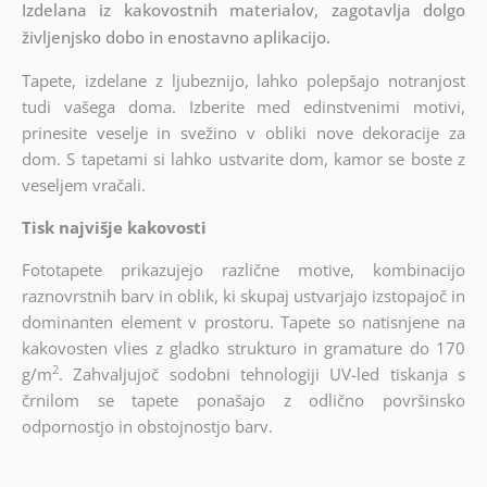
Izdelana iz kakovostnih materialov, zagotavlja dolgo
življenjsko dobo in enostavno aplikacijo.
Tapete, izdelane z ljubeznijo, lahko polepšajo notranjost
tudi vašega doma. Izberite med edinstvenimi motivi,
prinesite veselje in svežino v obliki nove dekoracije za
dom. S tapetami si lahko ustvarite dom, kamor se boste z
veseljem vračali.
Tisk najvišje kakovosti
Fototapete prikazujejo različne motive, kombinacijo
raznovrstnih barv in oblik, ki skupaj ustvarjajo izstopajoč in
dominanten element v prostoru. Tapete so natisnjene na
kakovosten vlies z gladko strukturo in gramature do 170
2
g/m
. Zahvaljujoč sodobni tehnologiji UV-led tiskanja s
črnilom se tapete ponašajo z odlično površinsko
odpornostjo in obstojnostjo barv.