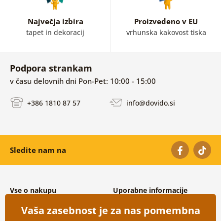
Največja izbira
Proizvedeno v EU
tapet in dekoracij
vrhunska kakovost tiska
Podpora strankam
v času delovnih dni Pon-Pet: 10:00 - 15:00
+386 1810 87 57
info@dovido.si
Sledite nam na
Vse o nakupu
Uporabne informacije
Splošni in reklamacijski pogoji
O nas
Vaša zasebnost je za nas pomembna
Varovanje osebnih podatkov
Pogosto zastavljena vprašanja