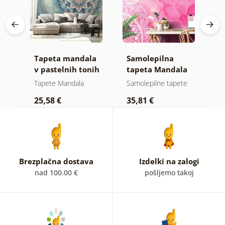
i
Tapeta mandala
Samolepilna
T
v pastelnih tonih
tapeta Mandala
c
ni
rožnati akvarel
Tapete Mandala
Samolepilne tapete
T
25,58 €
35,81 €
2
Brezplačna dostava
Izdelki na zalogi
nad 100.00 €
pošljemo takoj