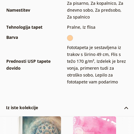
Za pisarno
,
Za kopalnico
,
Za
Namestitev
dnevno sobo
,
Za predsobo
,
Za spalnico
Tehnologija tapet
Pralne
,
Iz flisa
Barva
Fototapeta je sestavljena iz
trakov s širino 49 cm
,
Flis s
Prednosti USP tapete
težo 170 g/m²
,
Izdelek je brez
dovido
vonja, primeren tudi za
otroško sobo
,
Lepilo za
fototapete vam podarimo
Iz iste kolekcije