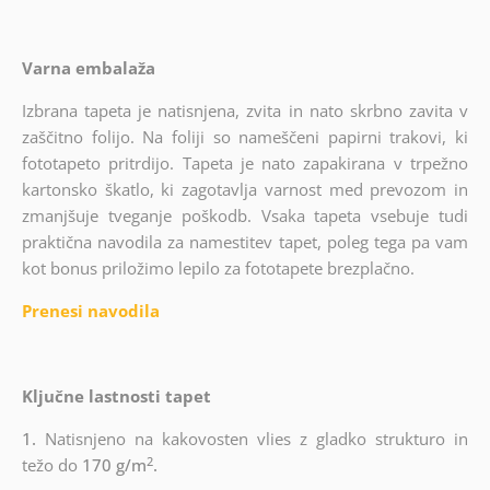
Varna embalaža
Izbrana tapeta je natisnjena, zvita in nato skrbno zavita v
zaščitno folijo. Na foliji so nameščeni papirni trakovi, ki
fototapeto pritrdijo. Tapeta je nato zapakirana v trpežno
kartonsko škatlo, ki zagotavlja varnost med prevozom in
zmanjšuje tveganje poškodb. Vsaka tapeta vsebuje tudi
praktična navodila za namestitev tapet, poleg tega pa vam
kot bonus priložimo lepilo za fototapete brezplačno.
Prenesi navodila
Ključne lastnosti tapet
1.
Natisnjeno na kakovosten vlies z gladko strukturo in
2
težo do
170 g/m
.