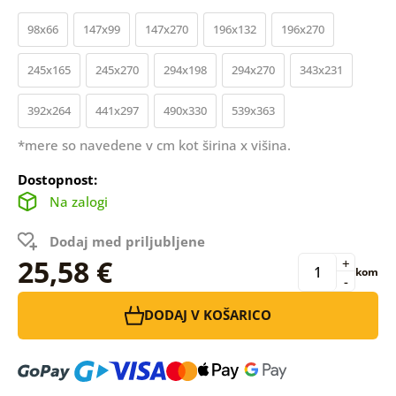
98x66
147x99
147x270
196x132
196x270
245x165
245x270
294x198
294x270
343x231
392x264
441x297
490x330
539x363
*mere so navedene v cm kot širina x višina.
Dostopnost:
Na zalogi
Dodaj med priljubljene
25,58 €
+
kom
-
DODAJ V KOŠARICO