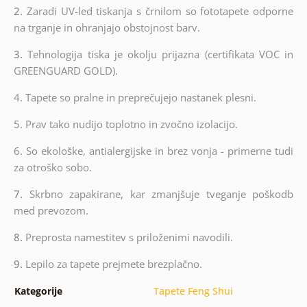
2.
Zaradi UV-led tiskanja s črnilom so fototapete odporne
na trganje in ohranjajo obstojnost barv.
3.
Tehnologija tiska je okolju prijazna (certifikata VOC in
GREENGUARD GOLD).
4. Tapete so pralne in preprečujejo nastanek plesni.
5. Prav tako nudijo toplotno in zvočno izolacijo.
6.
So ekološke, antialergijske in brez vonja - primerne tudi
za otroško sobo.
7.
Skrbno zapakirane, kar zmanjšuje tveganje poškodb
med prevozom.
8.
Preprosta namestitev s priloženimi navodili.
9.
Lepilo za tapete prejmete brezplačno.
Kategorije
Tapete Feng Shui