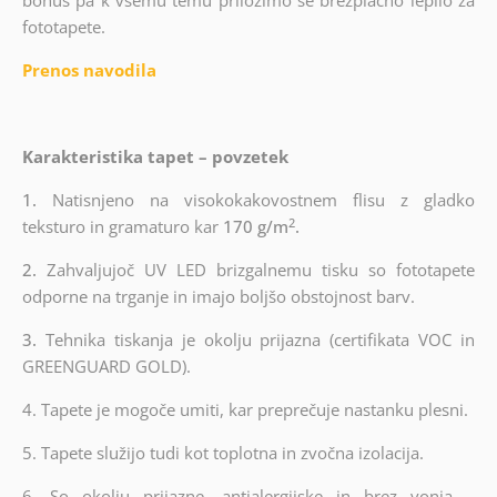
bonus pa k vsemu temu priložimo še brezplačno lepilo za
fototapete.
Prenos navodila
Karakteristika tapet – povzetek
1.
Natisnjeno na visokokakovostnem flisu z gladko
2
teksturo in gramaturo kar
170 g/m
.
2.
Zahvaljujoč UV LED brizgalnemu tisku so fototapete
odporne na trganje in imajo boljšo obstojnost barv.
3.
Tehnika tiskanja je okolju prijazna (certifikata VOC in
GREENGUARD GOLD).
4. Tapete je mogoče umiti, kar preprečuje nastanku plesni.
5. Tapete služijo tudi kot toplotna in zvočna izolacija.
6.
So okolju prijazne, antialergijske in brez vonja –