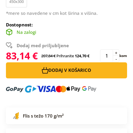
450x300
*mere so navedene v cm kot širina x višina.
Dostopnost:
Na zalogi
Dodaj med priljubljene
83,14 €
+
207,84 €
Prihranite
124,70 €
kom
-
DODAJ V KOŠARICO
Flis s težo 170 g/m²