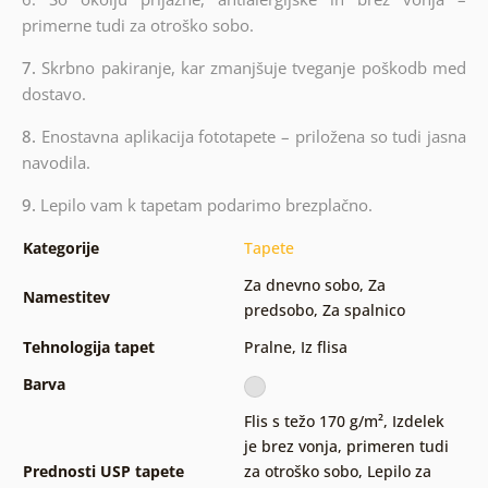
primerne tudi za otroško sobo.
7.
Skrbno pakiranje, kar zmanjšuje tveganje poškodb med
dostavo.
8.
Enostavna aplikacija fototapete – priložena so tudi jasna
navodila.
9.
Lepilo vam k tapetam podarimo brezplačno.
Kategorije
Tapete
Za dnevno sobo
,
Za
Namestitev
predsobo
,
Za spalnico
Tehnologija tapet
Pralne
,
Iz flisa
Barva
Flis s težo 170 g/m²
,
Izdelek
je brez vonja, primeren tudi
Prednosti USP tapete
za otroško sobo
,
Lepilo za