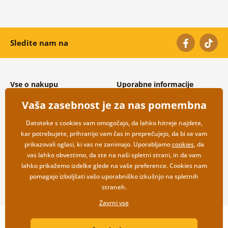
Sledite nam na
Vse o nakupu
Uporabne informacije
Splošni in reklamacijski pogoji
O nas
Vaša zasebnost je za nas pomembna
Varovanje osebnih podatkov
Pogosto zastavljena vprašanja
Možnosti dostave in plačila
Kontakti
Datoteke s cookies vam omogočajo, da lahko hitreje najdete,
Vračilo blaga
Veleprodaja
kar potrebujete, prihranijo vam čas in preprečujejo, da bi se vam
prikazovali oglasi, ki vas ne zanimajo. Uporabljamo
cookies
, da
vas lahko obvestimo, da ste na naši spletni strani, in da vam
lahko prikažemo izdelke glede na vaše preference. Cookies nam
pomagajo izboljšati vašo uporabniško izkušnjo na spletnih
straneh.
Zavrni vse
Copyright ©2019 © Dovido.si.