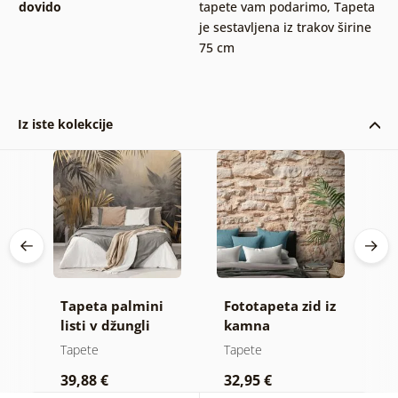
dovido
tapete vam podarimo
,
Tapeta
je sestavljena iz trakov širine
75 cm
Iz iste kolekcije
Tapeta palmini
Fototapeta zid iz
S
listi v džungli
kamna
t
du
e
Tapete
Tapete
T
39,88 €
32,95 €
1