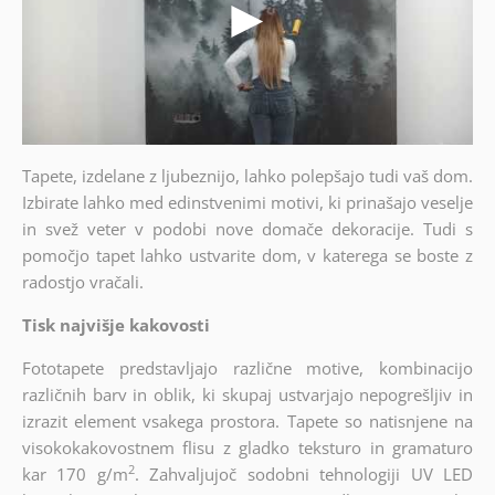
Tapete, izdelane z ljubeznijo, lahko polepšajo tudi vaš dom.
Izbirate lahko med edinstvenimi motivi, ki prinašajo veselje
in svež veter v podobi nove domače dekoracije. Tudi s
pomočjo tapet lahko ustvarite dom, v katerega se boste z
radostjo vračali.
Tisk najvišje kakovosti
Fototapete predstavljajo različne motive, kombinacijo
različnih barv in oblik, ki skupaj ustvarjajo nepogrešljiv in
izrazit element vsakega prostora. Tapete so natisnjene na
visokokakovostnem flisu z gladko teksturo in gramaturo
2
kar 170 g/m
. Zahvaljujoč sodobni tehnologiji UV LED