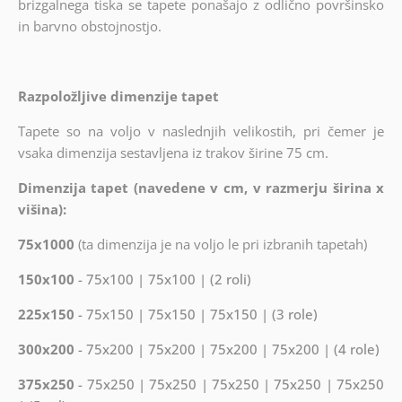
brizgalnega tiska se tapete ponašajo z odlično površinsko
in barvno obstojnostjo.
Razpoložljive dimenzije tapet
Tapete so na voljo v naslednjih velikostih, pri čemer je
vsaka dimenzija sestavljena iz trakov širine 75 cm.
Dimenzija tapet (navedene v cm, v razmerju širina x
višina):
75x1000
(ta dimenzija je na voljo le pri izbranih tapetah)
150x100
- 75x100 | 75x100 | (2 roli)
225x150
- 75x150 | 75x150 | 75x150 | (3 role)
300x200
- 75x200 | 75x200 | 75x200 | 75x200 | (4 role)
375x250
- 75x250 | 75x250 | 75x250 | 75x250 | 75x250