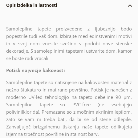
Opis izdelka in lastnosti
Samolepilne tapete proizvedene z ljubeznijo bodo
popestrile tudi vaš dom. Izbirajte med edinstvenimi motivi
in v svoj dom vnesite svežino v podobi nove stenske
dekoracije. S samolepilnimi tapetami ustvarite dom, kamor
se boste radi vračali.
Potisk največje kakovosti
Samolepilne tapete so natisnjene na kakovosten material z
nežno štukaturo in matirano površino. Potisk je nanešen z
moderno UV-led tehnologijo na tapeto debeline 90 µm.
Samolepilne tapete so PVC-free (ne vsebujejo
polivinilklorida). Premazane so z močnim akrilnim lepilom,
zato se vam ni treba bati, da bi se od stene odlepile.
Zahvaljujoč brizgalnemu tiskanju naše tapete odlikujeta
izjemna trpežnost površine in stalnost barv.