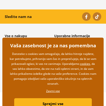
Sledite nam na
Vse o nakupu
Uporabne informacije
Splošni in reklamacijski pogoji
O nas
Vaša zasebnost je za nas pomembna
Varovanje osebnih podatkov
Pogosto zastavljena vprašanja
Možnosti dostave in plačila
Kontakti
Datoteke s cookies vam omogočajo, da lahko hitreje najdete,
Vračilo blaga
Veleprodaja
kar potrebujete, prihranijo vam čas in preprečujejo, da bi se vam
prikazovali oglasi, ki vas ne zanimajo. Uporabljamo
cookies
, da
vas lahko obvestimo, da ste na naši spletni strani, in da vam
lahko prikažemo izdelke glede na vaše preference. Cookies nam
pomagajo izboljšati vašo uporabniško izkušnjo na spletnih
straneh.
Zavrni vse
Copyright ©2019 © Dovido.si.
Sprejmi vse
Webdesign
Litvanyi.sk
| Spletno trgovino je ustvaril