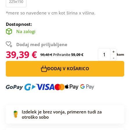
225x150
*mere so navedene v cm kot širina x višina.
Dostopnost:
Na zalogi
Dodaj med priljubljene
39,39 €
+
98,48 €
Prihranite
59,09 €
kom
-
DODAJ V KOŠARICO
Izdelek je brez vonja, primeren tudi za
otroško sobo