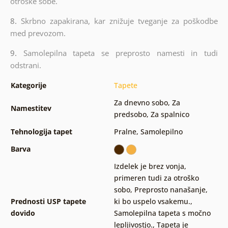
otroške sobe.
8.
Skrbno zapakirana, kar znižuje tveganje za poškodbe
med prevozom.
9.
Samolepilna tapeta se preprosto namesti in tudi
odstrani.
Kategorije
Tapete
Za dnevno sobo
,
Za
Namestitev
predsobo
,
Za spalnico
Tehnologija tapet
Pralne
,
Samolepilno
Barva
Izdelek je brez vonja,
primeren tudi za otroško
sobo
,
Preprosto nanašanje,
Prednosti USP tapete
ki bo uspelo vsakemu.
,
dovido
Samolepilna tapeta s močno
lepljivostjo.
,
Tapeta je