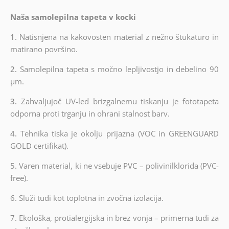
Naša samolepilna tapeta v kocki
1.
Natisnjena na kakovosten material z nežno štukaturo in
matirano površino.
2.
Samolepilna tapeta s močno lepljivostjo in debelino 90
µm.
3.
Zahvaljujoč UV-led brizgalnemu tiskanju je fototapeta
odporna proti trganju in ohrani stalnost barv.
4.
Tehnika tiska je okolju prijazna (VOC in GREENGUARD
GOLD certifikat).
5. Varen material, ki ne vsebuje PVC – polivinilklorida (PVC-
free).
6.
Služi tudi kot toplotna in zvočna izolacija.
7.
Ekološka, protialergijska in brez vonja – primerna tudi za