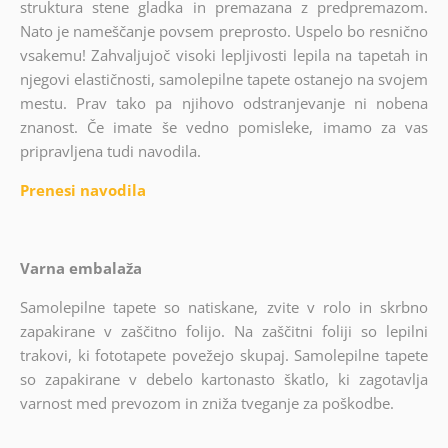
struktura stene gladka in premazana z predpremazom.
Nato je nameščanje povsem preprosto. Uspelo bo resnično
vsakemu! Zahvaljujoč visoki lepljivosti lepila na tapetah in
njegovi elastičnosti, samolepilne tapete ostanejo na svojem
mestu. Prav tako pa njihovo odstranjevanje ni nobena
znanost. Če imate še vedno pomisleke, imamo za vas
pripravljena tudi navodila.
Prenesi navodila
Varna embalaža
Samolepilne tapete so natiskane, zvite v rolo in skrbno
zapakirane v zaščitno folijo. Na zaščitni foliji so lepilni
trakovi, ki fototapete povežejo skupaj. Samolepilne tapete
so zapakirane v debelo kartonasto škatlo, ki zagotavlja
varnost med prevozom in zniža tveganje za poškodbe.