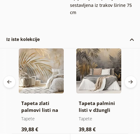
sestavljena iz trakov širine 75
cm
Iz iste kolekcije
Tapeta zlati
Tapeta palmini
F
palmovi listi na
listi v džungli
k
bež ozadju
Tapete
Tapete
T
39,88 €
39,88 €
3