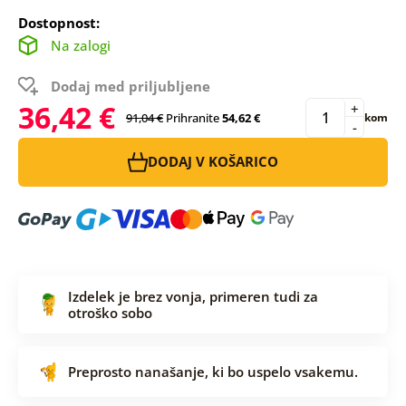
Dostopnost:
Na zalogi
Dodaj med priljubljene
36,42 €
+
91,04 €
Prihranite
54,62 €
kom
-
DODAJ V KOŠARICO
Izdelek je brez vonja, primeren tudi za
otroško sobo
Preprosto nanašanje, ki bo uspelo vsakemu.