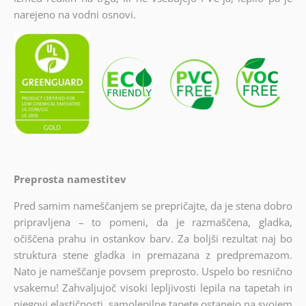
narejeno na vodni osnovi.
Preprosta namestitev
Pred samim nameščanjem se prepričajte, da je stena dobro
pripravljena – to pomeni, da je razmaščena, gladka,
očiščena prahu in ostankov barv. Za boljši rezultat naj bo
struktura stene gladka in premazana z predpremazom.
Nato je nameščanje povsem preprosto. Uspelo bo resnično
vsakemu! Zahvaljujoč visoki lepljivosti lepila na tapetah in
njegovi elastičnosti, samolepilne tapete ostanejo na svojem