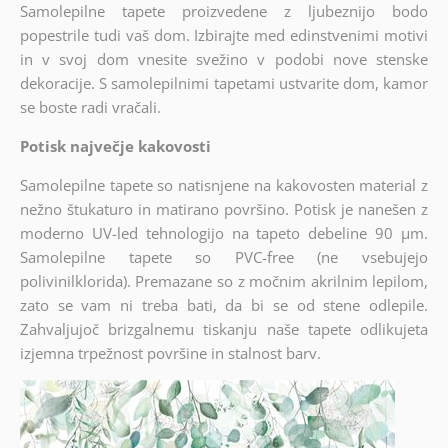
Samolepilne tapete proizvedene z ljubeznijo bodo
popestrile tudi vaš dom. Izbirajte med edinstvenimi motivi
in v svoj dom vnesite svežino v podobi nove stenske
dekoracije. S samolepilnimi tapetami ustvarite dom, kamor
se boste radi vračali.
Potisk največje kakovosti
Samolepilne tapete so natisnjene na kakovosten material z
nežno štukaturo in matirano površino. Potisk je nanešen z
moderno UV-led tehnologijo na tapeto debeline 90 µm.
Samolepilne tapete so PVC-free (ne vsebujejo
polivinilklorida). Premazane so z močnim akrilnim lepilom,
zato se vam ni treba bati, da bi se od stene odlepile.
Zahvaljujoč brizgalnemu tiskanju naše tapete odlikujeta
izjemna trpežnost površine in stalnost barv.