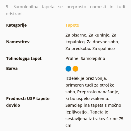
9.
Samolepilna tapeta se preprosto namesti in tudi
odstrani.
Kategorije
Tapete
Za pisarno
,
Za kuhinjo
,
Za
Namestitev
kopalnico
,
Za dnevno sobo
,
Za predsobo
,
Za spalnico
Tehnologija tapet
Pralne
,
Samolepilno
Barva
Izdelek je brez vonja,
primeren tudi za otroško
sobo
,
Preprosto nanašanje,
Prednosti USP tapete
ki bo uspelo vsakemu.
,
dovido
Samolepilna tapeta s močno
lepljivostjo.
,
Tapeta je
sestavljena iz trakov širine 75
cm