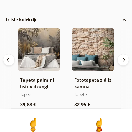
Iz iste kolekcije
Tapeta palmini
Fototapeta zid iz
S
listi v džungli
kamna
t
du
e
Tapete
Tapete
T
39,88 €
32,95 €
1