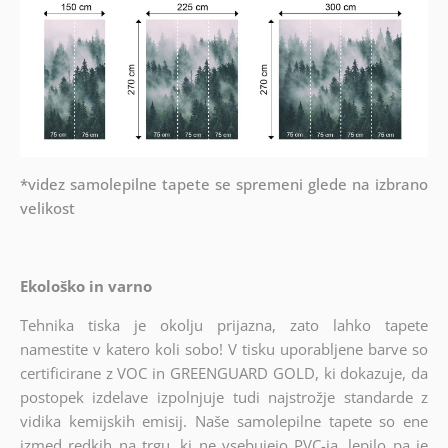
*videz samolepilne tapete se spremeni glede na izbrano
velikost
Ekološko in varno
Tehnika tiska je okolju prijazna, zato lahko tapete
namestite v katero koli sobo! V tisku uporabljene barve so
certificirane z VOC in GREENGUARD GOLD, ki dokazuje, da
postopek izdelave izpolnjuje tudi najstrožje standarde z
vidika kemijskih emisij. Naše samolepilne tapete so ene
izmed redkih na trgu, ki ne vsebujejo PVC-ja, lepilo pa je