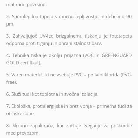
matirano površino.
2.
Samolepilna tapeta s močno lepljivostjo in debelino 90
µm.
3.
Zahvaljujoč UV-led brizgalnemu tiskanju je fototapeta
odporna proti trganju in ohrani stalnost barv.
4.
Tehnika tiska je okolju prijazna (VOC in GREENGUARD
GOLD certifikat).
5. Varen material, ki ne vsebuje PVC – polivinilklorida (PVC-
free).
6.
Služi tudi kot toplotna in zvočna izolacija.
7.
Ekološka, protialergijska in brez vonja – primerna tudi za
otroške sobe.
8.
Skrbno zapakirana, kar znižuje tveganje za poškodbe
med prevozom.