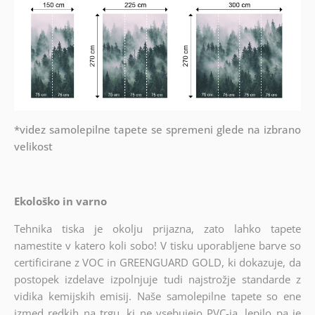
*videz samolepilne tapete se spremeni glede na izbrano
velikost
Ekološko in varno
Tehnika tiska je okolju prijazna, zato lahko tapete
namestite v katero koli sobo! V tisku uporabljene barve so
certificirane z VOC in GREENGUARD GOLD, ki dokazuje, da
postopek izdelave izpolnjuje tudi najstrožje standarde z
vidika kemijskih emisij. Naše samolepilne tapete so ene
izmed redkih na trgu, ki ne vsebujejo PVC-ja, lepilo pa je