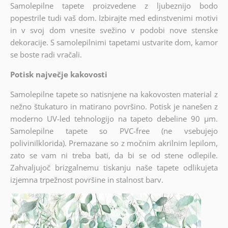
Samolepilne tapete proizvedene z ljubeznijo bodo
popestrile tudi vaš dom. Izbirajte med edinstvenimi motivi
in v svoj dom vnesite svežino v podobi nove stenske
dekoracije. S samolepilnimi tapetami ustvarite dom, kamor
se boste radi vračali.
Potisk največje kakovosti
Samolepilne tapete so natisnjene na kakovosten material z
nežno štukaturo in matirano površino. Potisk je nanešen z
moderno UV-led tehnologijo na tapeto debeline 90 µm.
Samolepilne tapete so PVC-free (ne vsebujejo
polivinilklorida). Premazane so z močnim akrilnim lepilom,
zato se vam ni treba bati, da bi se od stene odlepile.
Zahvaljujoč brizgalnemu tiskanju naše tapete odlikujeta
izjemna trpežnost površine in stalnost barv.