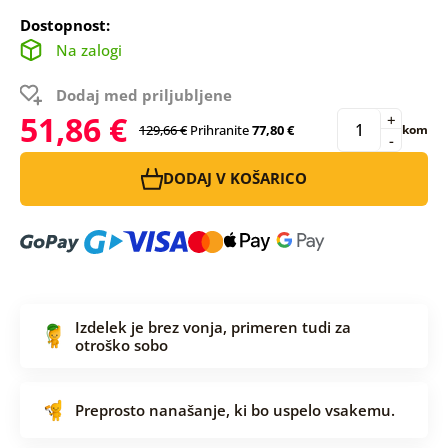
Dostopnost:
Na zalogi
Dodaj med priljubljene
51,86 €
+
129,66 €
Prihranite
77,80 €
kom
-
DODAJ V KOŠARICO
Izdelek je brez vonja, primeren tudi za
otroško sobo
Preprosto nanašanje, ki bo uspelo vsakemu.