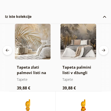
Iz iste kolekcije
Tapeta zlati
Tapeta palmini
F
palmovi listi na
listi v džungli
k
bež ozadju
Tapete
Tapete
T
39,88 €
39,88 €
3