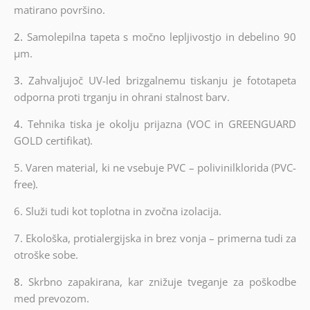
matirano površino.
2.
Samolepilna tapeta s močno lepljivostjo in debelino 90
µm.
3.
Zahvaljujoč UV-led brizgalnemu tiskanju je fototapeta
odporna proti trganju in ohrani stalnost barv.
4.
Tehnika tiska je okolju prijazna (VOC in GREENGUARD
GOLD certifikat).
5. Varen material, ki ne vsebuje PVC – polivinilklorida (PVC-
free).
6.
Služi tudi kot toplotna in zvočna izolacija.
7.
Ekološka, protialergijska in brez vonja – primerna tudi za
otroške sobe.
8.
Skrbno zapakirana, kar znižuje tveganje za poškodbe
med prevozom.