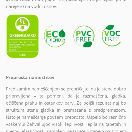
narejeno na vodni osnovi.
Preprosta namestitev
Pred samim nameščanjem se prepričajte, da je stena dobro
pripravljena – to pomeni, da je razmaščena, gladka,
očiščena prahu in ostankov barv. Za boljši rezultat naj bo
struktura stene gladka in premazana z predpremazom.
Nato je nameščanje povsem preprosto. Uspelo bo resnično
vsakemu! Zahvaljujoč visoki lepljivosti lepila na tapetah in
njegovi elastičnosti, samolepilne tapete ostanejo na svojem