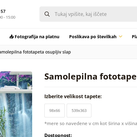
 57
0 - 15:00
📤 Fotografija na platnu
Poslikava po številkah
Pl
amolepilna fototapeta osupljiv slap
Samolepilna fototapet
Izberite velikost tapete:
98x66
539x363
*mere so navedene v cm kot širina x višina
Dostopnost: