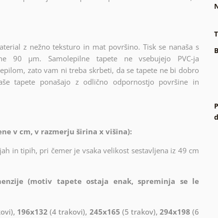
N
T
terial z nežno teksturo in mat površino. Tisk se nanaša s
B
ine 90 µm. Samolepilne tapete ne vsebujejo PVC-ja
epilom, zato vam ni treba skrbeti, da se tapete ne bi dobro
naše tapete ponašajo z odlično odpornostjo površine in
P
d
e v cm, v razmerju širina x višina):
ah in tipih, pri čemer je vsaka velikost sestavljena iz 49 cm
enzije (motiv tapete ostaja enak, spreminja se le
ovi),
196x132
(4 trakovi),
245x165
(5 trakov),
294x198
(6