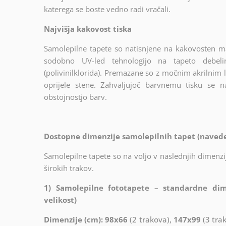
katerega se boste vedno radi vračali.
Najvišja kakovost tiska
Samolepilne tapete so natisnjene na kakovosten ma
sodobno UV-led tehnologijo na tapeto debel
(polivinilklorida). Premazane so z močnim akrilnim l
oprijele stene. Zahvaljujoč barvnemu tisku se 
obstojnostjo barv.
Dostopne dimenzije samolepilnih tapet (naveden
Samolepilne tapete so na voljo v naslednjih dimenzij
širokih trakov.
1) Samolepilne fototapete – standardne dim
velikost)
Dimenzije (cm): 98x66
(2 trakova),
147x99
(3 trak