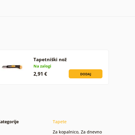
Tapetniški nož
Na zalogi
2,91 €
DODAJ
ategorije
Tapete
Za kopalnico
,
Za dnevno