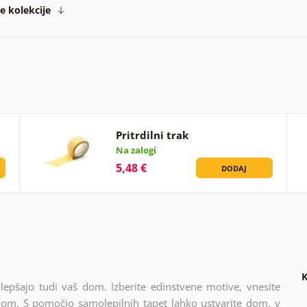
te kolekcije
Pritrdilni trak
Na zalogi
5,48 €
DODAJ
K
olepšajo tudi vaš dom. Izberite edinstvene motive, vnesite
 dom. S pomočjo samolepilnih tapet lahko ustvarite dom, v