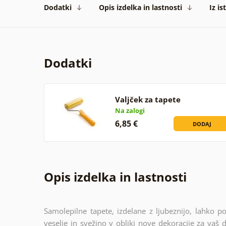
Dodatki
Opis izdelka in lastnosti
Iz is
Dodatki
Valjček za tapete
Na zalogi
6,85 €
DODAJ
Opis izdelka in lastnosti
Samolepilne tapete, izdelane z ljubeznijo, lahko p
veselje in svežino v obliki nove dekoracije za vaš