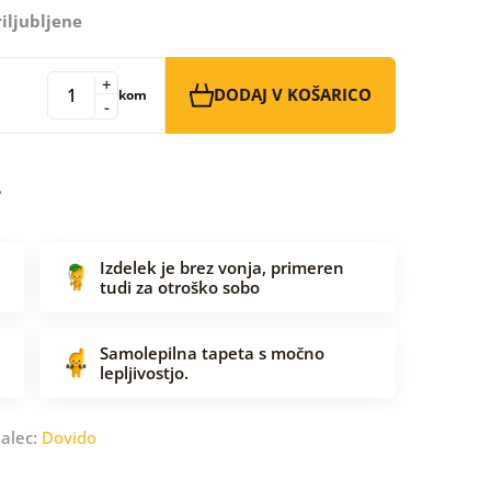
iljubljene
+
DODAJ V KOŠARICO
kom
-
Izdelek je brez vonja, primeren
tudi za otroško sobo
Samolepilna tapeta s močno
lepljivostjo.
jalec:
Dovido