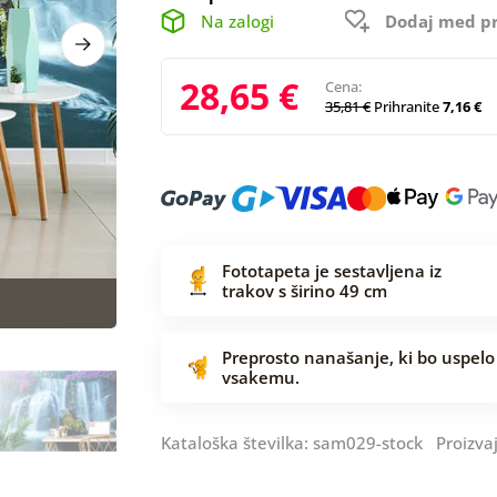
Na zalogi
Dodaj med pr
28,65 €
Cena:
35,81 €
Prihranite
7,16 €
Fototapeta je sestavljena iz
trakov s širino 49 cm
Preprosto nanašanje, ki bo uspelo
vsakemu.
Kataloška številka: sam029-stock Proizva