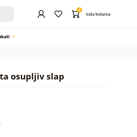
0
Vaša košarica
akati
a osupljiv slap
.