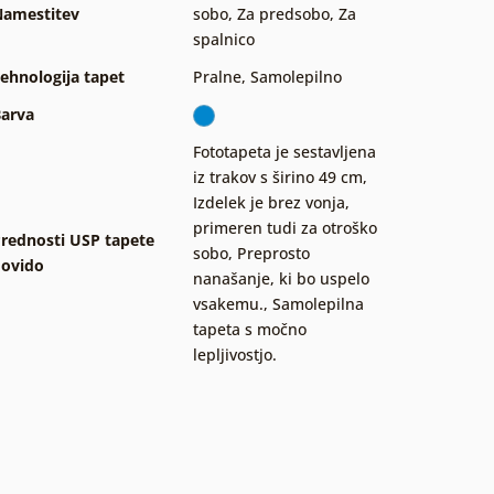
amestitev
sobo
,
Za predsobo
,
Za
spalnico
ehnologija tapet
Pralne
,
Samolepilno
arva
Fototapeta je sestavljena
iz trakov s širino 49 cm
,
Izdelek je brez vonja,
primeren tudi za otroško
rednosti USP tapete
sobo
,
Preprosto
ovido
nanašanje, ki bo uspelo
vsakemu.
,
Samolepilna
tapeta s močno
lepljivostjo.