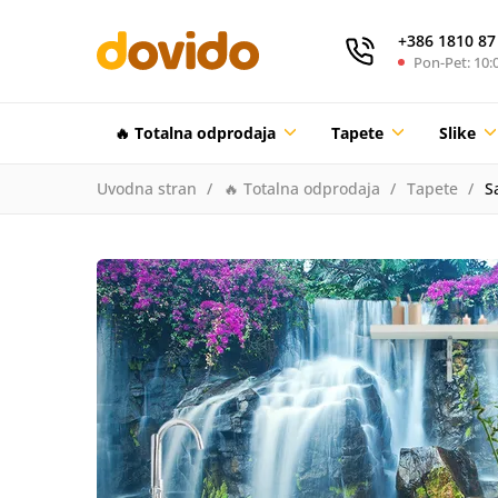
+386 1810 87
Pon-Pet: 10:0
🔥 Totalna odprodaja
Tapete
Slike
Uvodna stran
🔥 Totalna odprodaja
Tapete
S