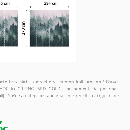
apete brez skrbi uporabite v katerem koli prostoru! Barve,
ikata VOC in GREENGUARD GOLD, kar pomeni, da postopek
alij. Naše samolepilne tapete so ene redkih na trgu, ki ne