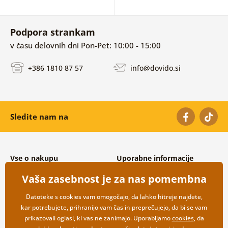
Podpora strankam
v času delovnih dni Pon-Pet: 10:00 - 15:00
+386 1810 87 57
info@dovido.si
Sledite nam na
Vse o nakupu
Uporabne informacije
Splošni in reklamacijski pogoji
O nas
Vaša zasebnost je za nas pomembna
Varovanje osebnih podatkov
Pogosto zastavljena vprašanja
Možnosti dostave in plačila
Kontakti
Datoteke s cookies vam omogočajo, da lahko hitreje najdete,
Vračilo blaga
Veleprodaja
kar potrebujete, prihranijo vam čas in preprečujejo, da bi se vam
prikazovali oglasi, ki vas ne zanimajo. Uporabljamo
cookies
, da