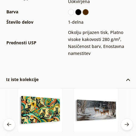
Uokvirjena
Barva
Število delov
1-delna
Okolju prijazen tisk
,
Platno
visoke kakovosti 280 g/m²
,
Prednosti USP
Nasičenost barv
,
Enostavna
namestitev
Iz iste kolekcije