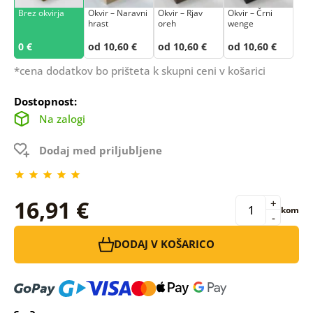
Brez okvirja
Okvir – Naravni
Okvir – Rjav
Okvir – Črni
hrast
oreh
wenge
0 €
od 10,60 €
od 10,60 €
od 10,60 €
*cena dodatkov bo prišteta k skupni ceni v košarici
Dostopnost:
Na zalogi
Dodaj med priljubljene
16,91 €
+
kom
-
DODAJ V KOŠARICO