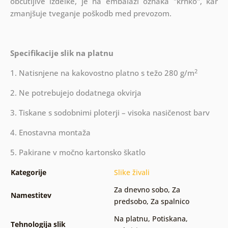
občutljive izdelke, je na embalaži oznaka "krhko", kar
zmanjšuje tveganje poškodb med prevozom.
Specifikacije slik na platnu
2
1. Natisnjene na kakovostno platno s težo 280 g/m
2. Ne potrebujejo dodatnega okvirja
3. Tiskane s sodobnimi ploterji – visoka nasičenost barv
4. Enostavna montaža
5. Pakirane v močno kartonsko škatlo
Kategorije
Slike živali
Za dnevno sobo
,
Za
Namestitev
predsobo
,
Za spalnico
Na platnu
,
Potiskana
,
Tehnologija slik