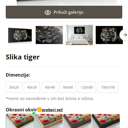
Prikaži galerijo
Slika tiger
Dimenzija:
30x20
40x30
60x40
90x60
120x80
150x100
*mere so navedene v cm kot širina x višina.
Okrasni okvir
preberi več
i