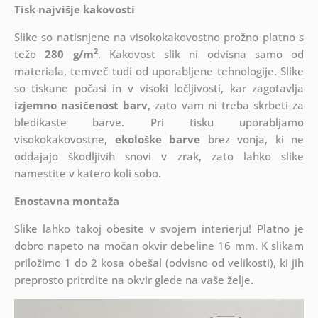
Tisk najvišje kakovosti
Slike so natisnjene na visokokakovostno prožno platno s
2
težo
280 g/m
. Kakovost slik ni odvisna samo od
materiala, temveč tudi od uporabljene tehnologije. Slike
so tiskane počasi in v visoki ločljivosti, kar zagotavlja
izjemno nasičenost barv
, zato vam ni treba skrbeti za
bledikaste barve. Pri tisku uporabljamo
visokokakovostne,
ekološke barve
brez vonja, ki ne
oddajajo škodljivih snovi v zrak, zato lahko slike
namestite v katero koli sobo.
Enostavna montaža
Slike lahko takoj obesite v svojem interierju! Platno je
dobro napeto na močan okvir debeline 16 mm. K slikam
priložimo 1 do 2 kosa obešal (odvisno od velikosti), ki jih
preprosto pritrdite na okvir glede na vaše želje.