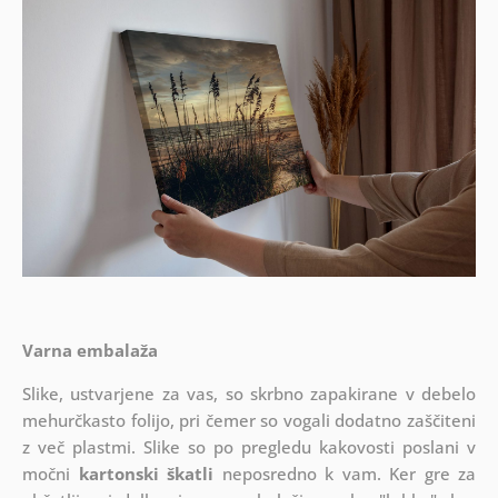
Varna embalaža
Slike, ustvarjene za vas, so skrbno zapakirane v debelo
mehurčkasto folijo, pri čemer so vogali dodatno zaščiteni
z več plastmi.
Slike so po pregledu kakovosti poslani v
močni
kartonski škatli
neposredno k vam. Ker gre za