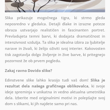
Slika prikazuje mogočnega tigra, ki strmo gleda
neposredno v gledalca. Detajli dlake in izrazne poteze
obraza ustvarjajo realističen in fascinanten portret.
Prevladujeta temni barvi, ki dodajata dramatičnost in
intenzivnost vzdušja. Ta slika je idealna izbira za ljubitelje
narave in živali, ki želijo oživiti svoj interier. Kakovosten
tisk zagotavlja dolgo življenje in žive barve, ki pritegnejo
pozornost že ob prvem pogledu.
Zakaj ravno Dovido slike?
Edinstvene slike lahko krasijo tudi vaš dom!
Slika je
rezultat dela našega grafičnega oblikovalca
, ki
svoje
ideje spreminja v unikatna in vedno aktualna umetniška
dela. Izberite med originalnimi motivi in polepšajte svoj
dom s slikami, ki jih najdete samo pri nas.