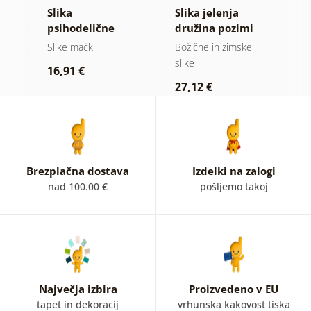
Slika
Slika jelenja
S
psihodelične
družina pozimi
m
mačke
Slike mačk
Božične in zimske
Ot
slike
16,91 €
1
27,12 €
Brezplačna dostava
Izdelki na zalogi
nad 100.00 €
pošljemo takoj
Največja izbira
Proizvedeno v EU
tapet in dekoracij
vrhunska kakovost tiska