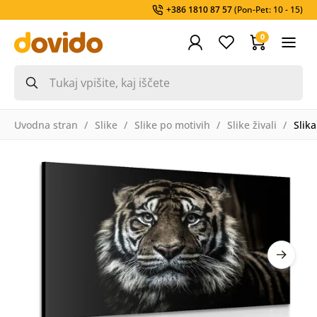
+386 1810 87 57
(Pon-Pet: 10 - 15)
0
Uvodna stran
Slike
Slike po motivih
Slike živali
Slika