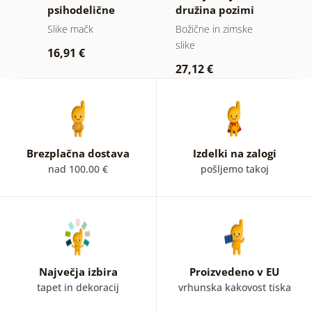
ice
psihodelične
družina pozimi
m
mačke
Slike mačk
Božične in zimske
Ot
slike
16,91 €
1
27,12 €
Brezplačna dostava
Izdelki na zalogi
nad 100.00 €
pošljemo takoj
Največja izbira
Proizvedeno v EU
tapet in dekoracij
vrhunska kakovost tiska