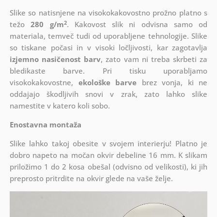
Slike so natisnjene na visokokakovostno prožno platno s
2
težo
280 g/m
. Kakovost slik ni odvisna samo od
materiala, temveč tudi od uporabljene tehnologije. Slike
so tiskane počasi in v visoki ločljivosti, kar zagotavlja
izjemno nasičenost barv
, zato vam ni treba skrbeti za
bledikaste barve. Pri tisku uporabljamo
visokokakovostne,
ekološke barve
brez vonja, ki ne
oddajajo škodljivih snovi v zrak, zato lahko slike
namestite v katero koli sobo.
Enostavna montaža
Slike lahko takoj obesite v svojem interierju! Platno je
dobro napeto na močan okvir debeline 16 mm. K slikam
priložimo 1 do 2 kosa obešal (odvisno od velikosti), ki jih
preprosto pritrdite na okvir glede na vaše želje.