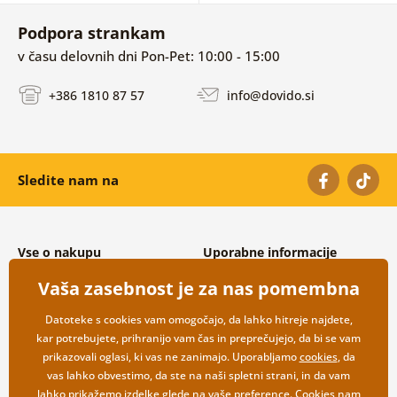
Podpora strankam
v času delovnih dni Pon-Pet: 10:00 - 15:00
+386 1810 87 57
info@dovido.si
Sledite nam na
Vse o nakupu
Uporabne informacije
Splošni in reklamacijski pogoji
O nas
Vaša zasebnost je za nas pomembna
Varovanje osebnih podatkov
Pogosto zastavljena vprašanja
Možnosti dostave in plačila
Kontakti
Datoteke s cookies vam omogočajo, da lahko hitreje najdete,
Vračilo blaga
Veleprodaja
kar potrebujete, prihranijo vam čas in preprečujejo, da bi se vam
prikazovali oglasi, ki vas ne zanimajo. Uporabljamo
cookies
, da
vas lahko obvestimo, da ste na naši spletni strani, in da vam
lahko prikažemo izdelke glede na vaše preference. Cookies nam