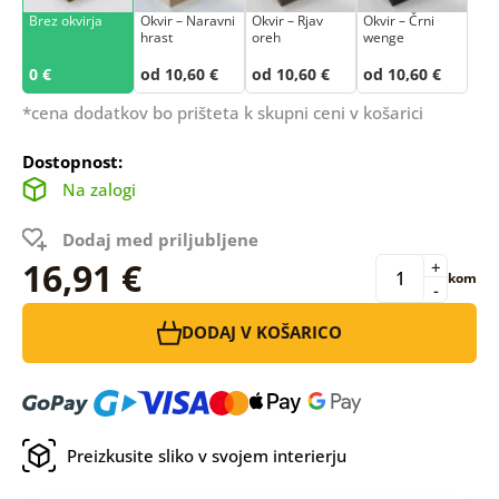
Brez okvirja
Okvir – Naravni
Okvir – Rjav
Okvir – Črni
hrast
oreh
wenge
0 €
od 10,60 €
od 10,60 €
od 10,60 €
*cena dodatkov bo prišteta k skupni ceni v košarici
Dostopnost:
Na zalogi
Dodaj med priljubljene
16,91 €
+
kom
-
DODAJ V KOŠARICO
Preizkusite sliko v svojem interierju