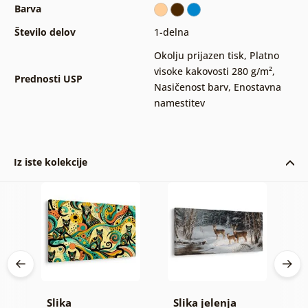
Barva
Število delov
1-delna
Okolju prijazen tisk
,
Platno
visoke kakovosti 280 g/m²
,
Prednosti USP
Nasičenost barv
,
Enostavna
namestitev
Iz iste kolekcije
Slika
Slika jelenja
S