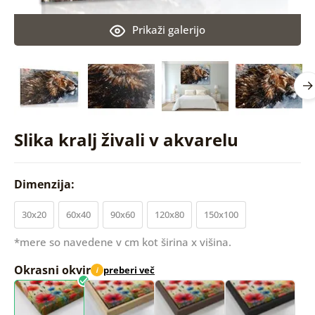
Prikaži galerijo
Slika kralj živali v akvarelu
Dimenzija:
30x20
60x40
90x60
120x80
150x100
*mere so navedene v cm kot širina x višina.
Okrasni okvir
preberi več
i