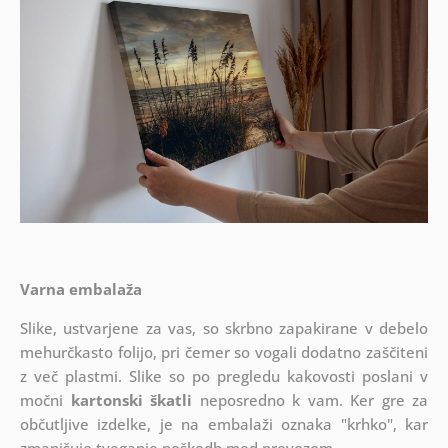
Varna embalaža
Slike, ustvarjene za vas, so skrbno zapakirane v debelo
mehurčkasto folijo, pri čemer so vogali dodatno zaščiteni
z več plastmi.
Slike so po pregledu kakovosti poslani v
močni
kartonski škatli
neposredno k vam. Ker gre za
občutljive izdelke, je na embalaži oznaka "krhko", kar