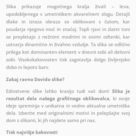
Slika prikazuje mogočnega kralja živali – leva,
upodobljenega v umetniškem akvarelnem slogu. Detajli
dlake in izraza obraza so oblikovani s čutom, kar
poudarja njegovo moč in značaj. Topli rjavi in zlatni toni
se prepletajo z nežnimi modrimi in sivimi odtenki, kar
ustvarja dinamično in živahno vzdušje. Ta slika se odlično
prilega kot dominanten element v dnevni sobi ali delovni
sobi. Visokokakovosten tisk zagotavlja dolgo življenjsko
dobo in lepoto barv.
Zakaj ravno Dovido slike?
Edinstvene slike lahko krasijo tudi vaš dom!
Slika je
rezultat dela našega grafičnega oblikovalca
, ki
svoje
ideje spreminja v unikatna in vedno aktualna umetniška
dela. Izberite med originalnimi motivi in polepšajte svoj
dom s slikami, ki jih najdete samo pri nas.
Tisk najvišje kakovosti