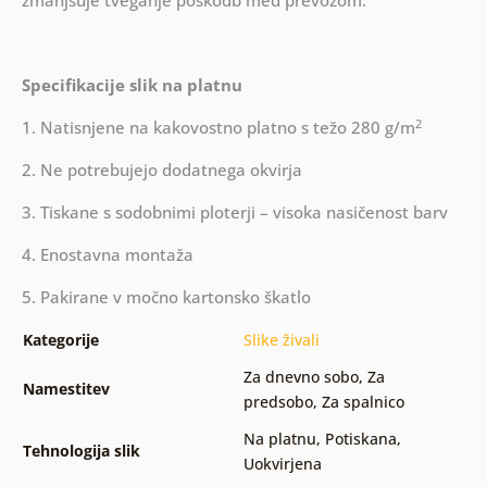
zmanjšuje tveganje poškodb med prevozom.
Specifikacije slik na platnu
2
1. Natisnjene na kakovostno platno s težo 280 g/m
2. Ne potrebujejo dodatnega okvirja
3. Tiskane s sodobnimi ploterji – visoka nasičenost barv
4. Enostavna montaža
5. Pakirane v močno kartonsko škatlo
Kategorije
Slike živali
Za dnevno sobo
,
Za
Namestitev
predsobo
,
Za spalnico
Na platnu
,
Potiskana
,
Tehnologija slik
Uokvirjena