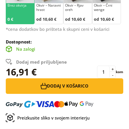
Brez okvirja
Okvir – Naravni
Okvir – Rjav
Okvir – Črni
hrast
oreh
wenge
0 €
od 10,60 €
od 10,60 €
od 10,60 €
*cena dodatkov bo prišteta k skupni ceni v košarici
Dostopnost:
Na zalogi
Dodaj med priljubljene
16,91 €
+
kom
-
DODAJ V KOŠARICO
Preizkusite sliko v svojem interierju