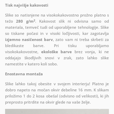
Tisk najvišje kakovosti
Slike so natisnjene na visokokakovostno prožno platno s
2
težo
280 g/m
. Kakovost slik ni odvisna samo od
materiala, temveč tudi od uporabljene tehnologije. Slike
so tiskane počasi in v visoki ločljivosti, kar zagotavlja
izjemno nasičenost barv
, zato vam ni treba skrbeti za
bledikaste barve. Pri tisku uporabljamo
visokokakovostne,
ekološke barve
brez vonja, ki ne
oddajajo škodljivih snovi v zrak, zato lahko slike
namestite v katero koli sobo.
Enostavna montaža
Slike lahko takoj obesite v svojem interierju! Platno je
dobro napeto na močan okvir debeline 16 mm. K slikam
priložimo 1 do 2 kosa obešal (odvisno od velikosti), ki jih
preprosto pritrdite na okvir glede na vaše želje.