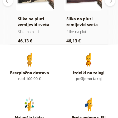
Slika na pluti
Slika na pluti
S
vid
zemljevid sveta
zemljevid sveta
z
na lesenem
na lesu
Slike na pluti
Slike na pluti
Sl
ozadju
46,13 €
46,13 €
1
Brezplačna dostava
Izdelki na zalogi
nad 100.00 €
pošljemo takoj
Največja izbira
Proizvedeno v EU