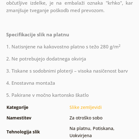
občutljive izdelke, je na embalaži oznaka "krhko", kar
zmanjšuje tveganje poškodb med prevozom.
Specifikacije slik na platnu
2
1. Natisnjene na kakovostno platno s težo 280 g/m
2. Ne potrebujejo dodatnega okvirja
3. Tiskane s sodobnimi ploterji – visoka nasičenost barv
4. Enostavna montaža
5. Pakirane v močno kartonsko škatlo
Kategorije
Slike zemljevidi
Namestitev
Za otroško sobo
Na platnu
,
Potiskana
,
Tehnologija slik
Uokvirjena