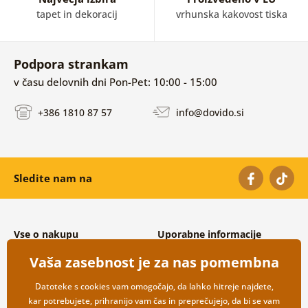
tapet in dekoracij
vrhunska kakovost tiska
Podpora strankam
v času delovnih dni Pon-Pet: 10:00 - 15:00
+386 1810 87 57
info@dovido.si
Sledite nam na
Vse o nakupu
Uporabne informacije
Splošni in reklamacijski pogoji
O nas
Vaša zasebnost je za nas pomembna
Varovanje osebnih podatkov
Pogosto zastavljena vprašanja
Možnosti dostave in plačila
Kontakti
Datoteke s cookies vam omogočajo, da lahko hitreje najdete,
Vračilo blaga
Veleprodaja
kar potrebujete, prihranijo vam čas in preprečujejo, da bi se vam