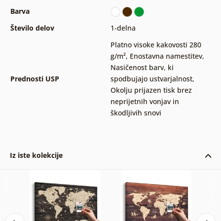
Barva
Število delov
1-delna
Platno visoke kakovosti 280
g/m²
,
Enostavna namestitev
,
Nasičenost barv, ki
Prednosti USP
spodbujajo ustvarjalnost
,
Okolju prijazen tisk brez
neprijetnih vonjav in
škodljivih snovi
Iz iste kolekcije