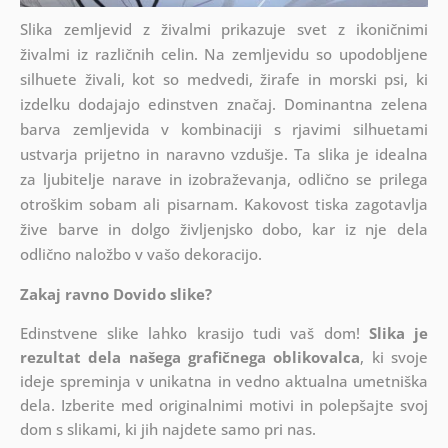
Slika zemljevid z živalmi prikazuje svet z ikoničnimi
živalmi iz različnih celin. Na zemljevidu so upodobljene
silhuete živali, kot so medvedi, žirafe in morski psi, ki
izdelku dodajajo edinstven značaj. Dominantna zelena
barva zemljevida v kombinaciji s rjavimi silhuetami
ustvarja prijetno in naravno vzdušje. Ta slika je idealna
za ljubitelje narave in izobraževanja, odlično se prilega
otroškim sobam ali pisarnam. Kakovost tiska zagotavlja
žive barve in dolgo življenjsko dobo, kar iz nje dela
odlično naložbo v vašo dekoracijo.
Zakaj ravno Dovido slike?
Edinstvene slike lahko krasijo tudi vaš dom!
Slika je
rezultat dela našega grafičnega oblikovalca
, ki
svoje
ideje spreminja v unikatna in vedno aktualna umetniška
dela. Izberite med originalnimi motivi in polepšajte svoj
dom s slikami, ki jih najdete samo pri nas.