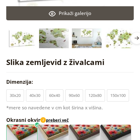
Prikaži galerijo
Slika zemljevid z živalcami
Dimenzija:
30x20
40x30
60x40
90x60
120x80
150x100
*mere so navedene v cm kot širina x višina.
Okrasni okvir
preberi več
i