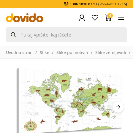
+386 1810 87 57
(Pon-Pet: 10 - 15)
0
Uvodna stran
Slike
Slike po motivih
Slike zemljevidi