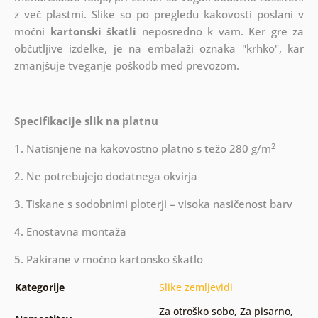
z več plastmi.
Slike so po pregledu kakovosti poslani v
močni
kartonski škatli
neposredno k vam. Ker gre za
občutljive izdelke, je na embalaži oznaka "krhko", kar
zmanjšuje tveganje poškodb med prevozom.
Specifikacije slik na platnu
2
1. Natisnjene na kakovostno platno s težo 280 g/m
2. Ne potrebujejo dodatnega okvirja
3. Tiskane s sodobnimi ploterji – visoka nasičenost barv
4. Enostavna montaža
5. Pakirane v močno kartonsko škatlo
Kategorije
Slike zemljevidi
Za otroško sobo
,
Za pisarno
,