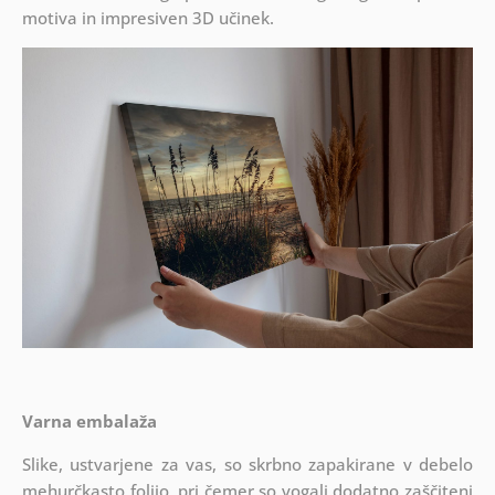
motiva in impresiven 3D učinek.
Varna embalaža
Slike, ustvarjene za vas, so skrbno zapakirane v debelo
mehurčkasto folijo, pri čemer so vogali dodatno zaščiteni