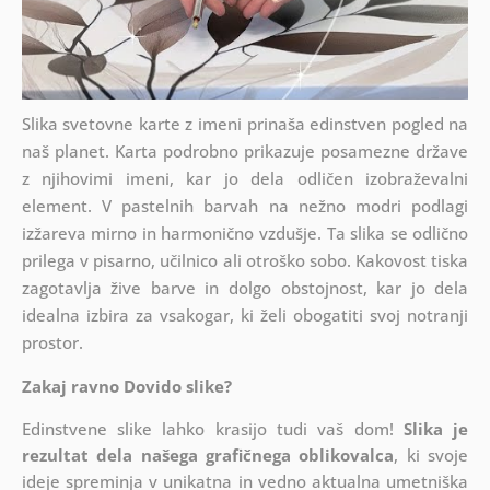
Slika svetovne karte z imeni prinaša edinstven pogled na
naš planet. Karta podrobno prikazuje posamezne države
z njihovimi imeni, kar jo dela odličen izobraževalni
element. V pastelnih barvah na nežno modri podlagi
izžareva mirno in harmonično vzdušje. Ta slika se odlično
prilega v pisarno, učilnico ali otroško sobo. Kakovost tiska
zagotavlja žive barve in dolgo obstojnost, kar jo dela
idealna izbira za vsakogar, ki želi obogatiti svoj notranji
prostor.
Zakaj ravno Dovido slike?
Edinstvene slike lahko krasijo tudi vaš dom!
Slika je
rezultat dela našega grafičnega oblikovalca
, ki
svoje
ideje spreminja v unikatna in vedno aktualna umetniška