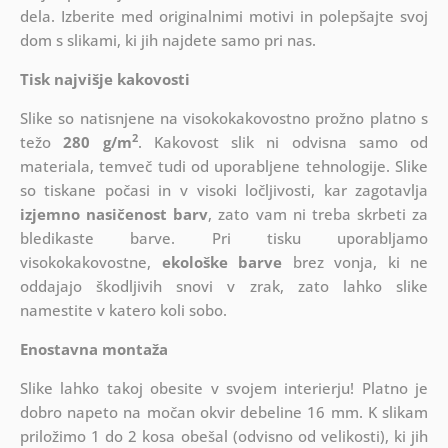
dela. Izberite med originalnimi motivi in polepšajte svoj
dom s slikami, ki jih najdete samo pri nas.
Tisk najvišje kakovosti
Slike so natisnjene na visokokakovostno prožno platno s
2
težo
280 g/m
. Kakovost slik ni odvisna samo od
materiala, temveč tudi od uporabljene tehnologije. Slike
so tiskane počasi in v visoki ločljivosti, kar zagotavlja
izjemno nasičenost barv
, zato vam ni treba skrbeti za
bledikaste barve. Pri tisku uporabljamo
visokokakovostne,
ekološke barve
brez vonja, ki ne
oddajajo škodljivih snovi v zrak, zato lahko slike
namestite v katero koli sobo.
Enostavna montaža
Slike lahko takoj obesite v svojem interierju! Platno je
dobro napeto na močan okvir debeline 16 mm. K slikam
priložimo 1 do 2 kosa obešal (odvisno od velikosti), ki jih