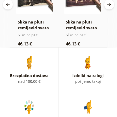
Slika na pluti
Slika na pluti
S
vid
zemljevid sveta
zemljevid sveta
z
na lesenem
na lesu
Slike na pluti
Slike na pluti
Sl
ozadju
46,13 €
46,13 €
1
Brezplačna dostava
Izdelki na zalogi
nad 100.00 €
pošljemo takoj