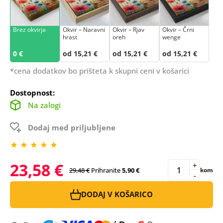
Brez okvirja
Okvir – Naravni
Okvir – Rjav
Okvir – Črni
hrast
oreh
wenge
0 €
od 15,21 €
od 15,21 €
od 15,21 €
*cena dodatkov bo prišteta k skupni ceni v košarici
Dostopnost:
Na zalogi
Dodaj med priljubljene
23,58 €
+
29,48 €
Prihranite
5,90 €
kom
-
DODAJ V KOŠARICO