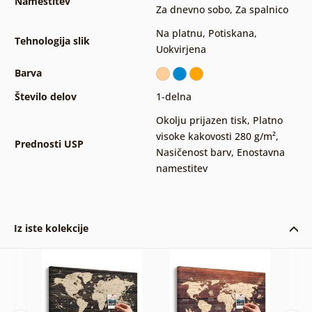
Namestitev
Za dnevno sobo
,
Za spalnico
Na platnu
,
Potiskana
,
Tehnologija slik
Uokvirjena
Barva
Število delov
1-delna
Okolju prijazen tisk
,
Platno
visoke kakovosti 280 g/m²
,
Prednosti USP
Nasičenost barv
,
Enostavna
namestitev
Iz iste kolekcije