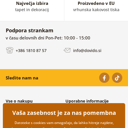
Največja izbira
Proizvedeno v EU
tapet in dekoracij
vrhunska kakovost tiska
Podpora strankam
v času delovnih dni Pon-Pet: 10:00 - 15:00
+386 1810 87 57
info@dovido.si
Sledite nam na
Vse o nakupu
Uporabne informacije
Splošni in reklamacijski pogoji
O nas
Vaša zasebnost je za nas pomembna
Varovanje osebnih podatkov
Pogosto zastavljena vprašanja
Možnosti dostave in plačila
Kontakti
Datoteke s cookies vam omogočajo, da lahko hitreje najdete,
Vračilo blaga
Veleprodaja