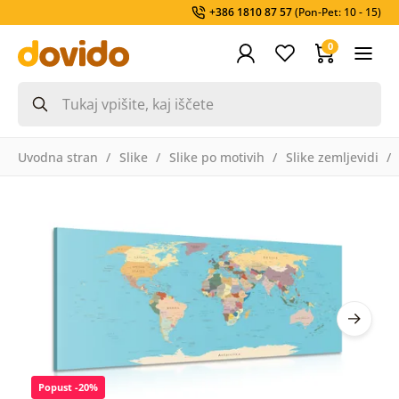
+386 1810 87 57
(Pon-Pet: 10 - 15)
0
Uvodna stran
Slike
Slike po motivih
Slike zemljevidi
Popust -20%