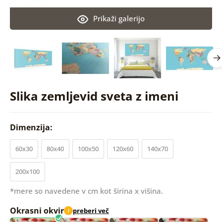
Prikaži galerijo
Slika zemljevid sveta z imeni
Dimenzija:
60x30
80x40
100x50
120x60
140x70
200x100
*mere so navedene v cm kot širina x višina.
Okrasni okvir
preberi več
i