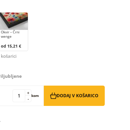
Okvir – Črni
wenge
od 15,21 €
 košarici
iljubljene
+
DODAJ V KOŠARICO
kom
-