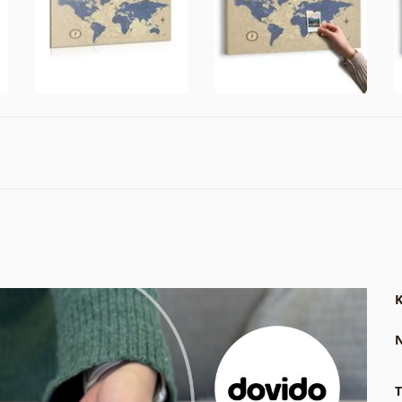
K
N
T