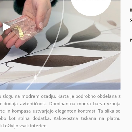
B
Š
P
ro slogu na modrem ozadju. Karta je podrobno obdelana z
kar dodaja avtentičnost. Dominantna modra barva vzbuja
e in kompasa ustvarjajo eleganten kontrast. Ta slika se
sobo kot stilna dodatka. Kakovostna tiskana na platnu
i oživijo vsak interier.