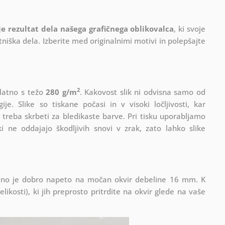
 je rezultat dela našega grafičnega oblikovalca
, ki
svoje
iška dela. Izberite med originalnimi motivi in polepšajte
2
platno s težo
280 g/m
. Kakovost slik ni odvisna samo od
e. Slike so tiskane počasi in v visoki ločljivosti, kar
 treba skrbeti za bledikaste barve. Pri tisku uporabljamo
i ne oddajajo škodljivih snovi v zrak, zato lahko slike
Platno je dobro napeto na močan okvir debeline 16 mm. K
ikosti), ki jih preprosto pritrdite na okvir glede na vaše