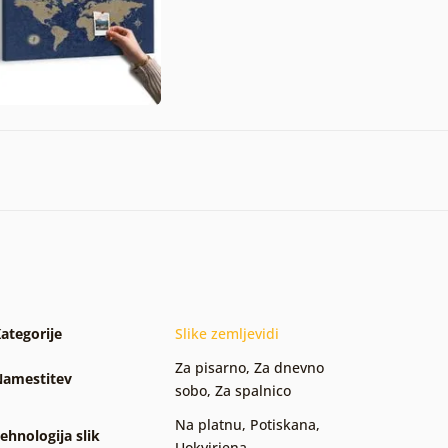
ategorije
Slike zemljevidi
Za pisarno
,
Za dnevno
amestitev
sobo
,
Za spalnico
Na platnu
,
Potiskana
,
ehnologija slik
Uokvirjena