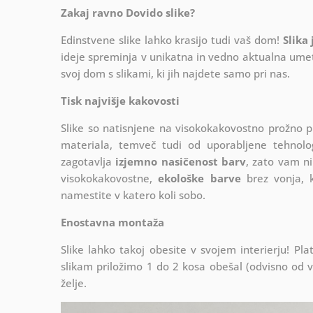
Zakaj ravno Dovido slike?
Edinstvene slike lahko krasijo tudi vaš dom!
Slika
ideje spreminja v unikatna in vedno aktualna umetn
svoj dom s slikami, ki jih najdete samo pri nas.
Tisk najvišje kakovosti
Slike so natisnjene na visokokakovostno prožno 
materiala, temveč tudi od uporabljene tehnologij
zagotavlja
izjemno nasičenost barv
, zato vam ni
visokokakovostne,
ekološke barve
brez vonja, k
namestite v katero koli sobo.
Enostavna montaža
Slike lahko takoj obesite v svojem interierju! 
slikam priložimo 1 do 2 kosa obešal (odvisno od vel
želje.