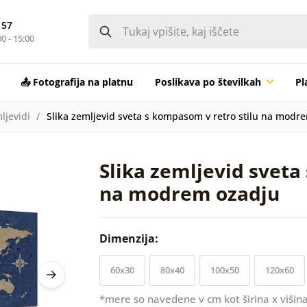
 57
0 - 15:00
📤 Fotografija na platnu
Poslikava po številkah
Pl
ljevidi
Slika zemljevid sveta s kompasom v retro stilu na modr
Slika zemljevid sveta
na modrem ozadju
Dimenzija:
60x30
80x40
100x50
120x60
*mere so navedene v cm kot širina x višina