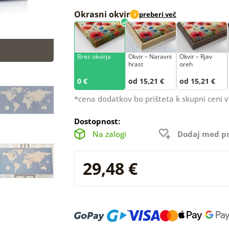
Okrasni okvir
preberi več
i
Brez okvirja
Okvir – Naravni
Okvir – Rjav
hrast
oreh
0 €
od 15,21 €
od 15,21 €
*cena dodatkov bo prišteta k skupni ceni v
Dostopnost:
Na zalogi
Dodaj med pr
29,48 €