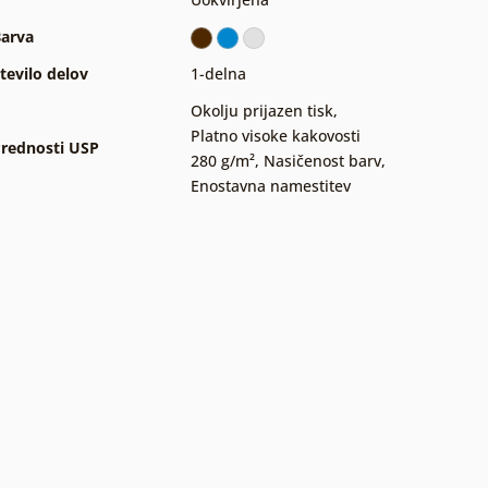
arva
tevilo delov
1-delna
Okolju prijazen tisk
,
Platno visoke kakovosti
rednosti USP
280 g/m²
,
Nasičenost barv
,
Enostavna namestitev