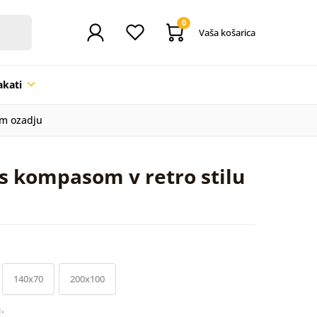
0
Vaša košarica
akati
em ozadju
 s kompasom v retro stilu
140x70
200x100
.