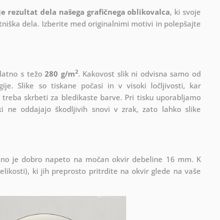
 je rezultat dela našega grafičnega oblikovalca
, ki
svoje
iška dela. Izberite med originalnimi motivi in polepšajte
2
platno s težo
280 g/m
. Kakovost slik ni odvisna samo od
e. Slike so tiskane počasi in v visoki ločljivosti, kar
 treba skrbeti za bledikaste barve. Pri tisku uporabljamo
i ne oddajajo škodljivih snovi v zrak, zato lahko slike
Platno je dobro napeto na močan okvir debeline 16 mm. K
ikosti), ki jih preprosto pritrdite na okvir glede na vaše