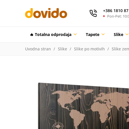
+386 1810 87
Pon-Pet: 10:0
🔥 Totalna odprodaja
Tapete
Slike
Uvodna stran
Slike
Slike po motivih
Slike zem