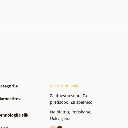
ategorije
Slike zemljevidi
Za dnevno sobo
,
Za
amestitev
predsobo
,
Za spalnico
Na platnu
,
Potiskana
,
ehnologija slik
Uokvirjena