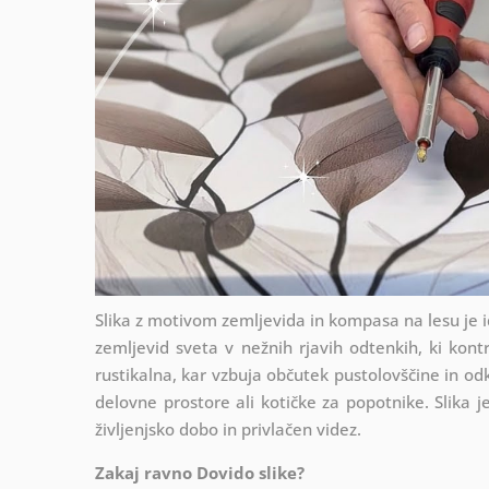
Slika z motivom zemljevida in kompasa na lesu je i
zemljevid sveta v nežnih rjavih odtenkih, ki kon
rustikalna, kar vzbuja občutek pustolovščine in od
delovne prostore ali kotičke za popotnike. Slika j
življenjsko dobo in privlačen videz.
Zakaj ravno Dovido slike?