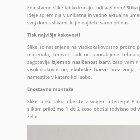
Edinstvene slike lahko krasijo tudi vaš dom!
Slika
ideje spreminja v unikatna in vedno aktualna umetn
svoj dom s slikami, ki jih najdete samo pri nas.
Tisk najvišje kakovosti
Slike so natisnjene na visokokakovostno prožno 
materiala, temveč tudi od uporabljene tehnologij
zagotavlja
izjemno nasičenost barv
, zato vam ni
visokokakovostne,
ekološke barve
brez vonja, k
namestite v katero koli sobo.
Enostavna montaža
Slike lahko takoj obesite v svojem interierju! 
slikam priložimo 1 do 2 kosa obešal (odvisno od vel
želje.