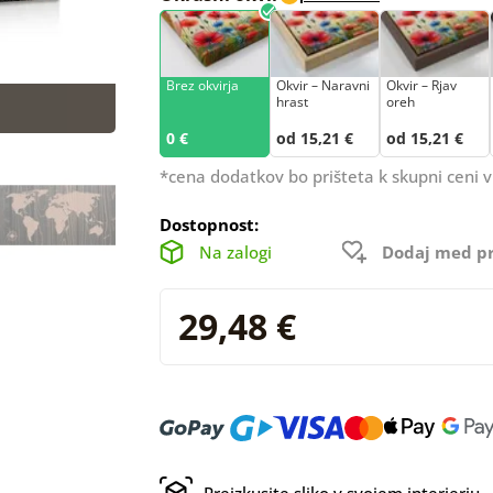
Brez okvirja
Okvir – Naravni
Okvir – Rjav
hrast
oreh
0 €
od 15,21 €
od 15,21 €
*cena dodatkov bo prišteta k skupni ceni v
Dostopnost:
Na zalogi
Dodaj med pr
29,48 €
Preizkusite sliko v svojem interierju