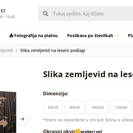
 57
0 - 15:00
📤 Fotografija na platnu
Poslikava po številkah
Pl
ljevidi
Slika zemljevid na leseni podlagi
Slika zemljevid na le
Dimenzija:
60x30
80x40
100x50
120x60
*mere so navedene v cm kot širina x višina
Okrasni okvir
preberi več
i