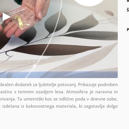
B
Š
P
dealen dodatek za ljubitelje potovanj. Prikazuje podroben
trastira s temnim ozadjem lesa. Atmosfera je naravna in
krivanja. Ta umetniški kos se odlično poda v dnevne sobe,
e izdelana iz kakovostnega materiala, ki zagotavlja dolgo