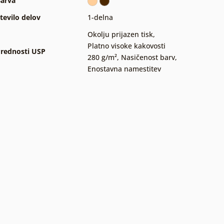
arva
tevilo delov
1-delna
Okolju prijazen tisk
,
Platno visoke kakovosti
rednosti USP
280 g/m²
,
Nasičenost barv
,
Enostavna namestitev