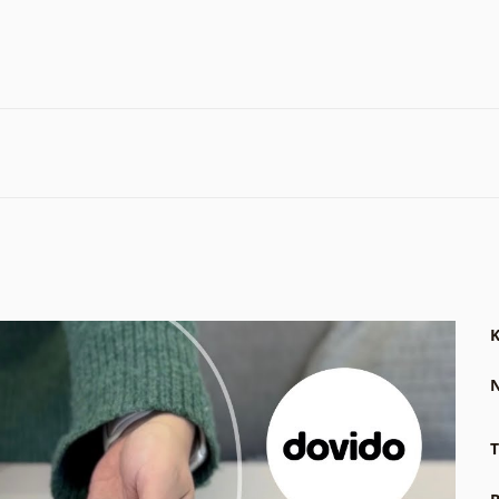
K
N
T