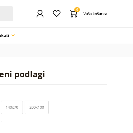
0
Vaša košarica
akati
seni podlagi
140x70
200x100
.