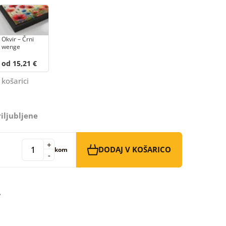
Okvir – Črni
wenge
od 15,21 €
 košarici
iljubljene
+
DODAJ V KOŠARICO
kom
-