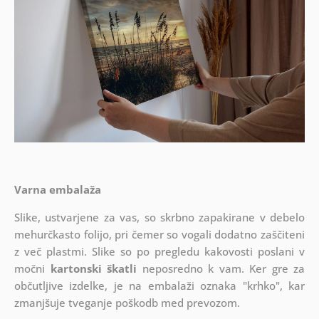
Varna embalaža
Slike, ustvarjene za vas, so skrbno zapakirane v debelo
mehurčkasto folijo, pri čemer so vogali dodatno zaščiteni
z več plastmi.
Slike so po pregledu kakovosti poslani v
močni
kartonski škatli
neposredno k vam. Ker gre za
občutljive izdelke, je na embalaži oznaka "krhko", kar
zmanjšuje tveganje poškodb med prevozom.