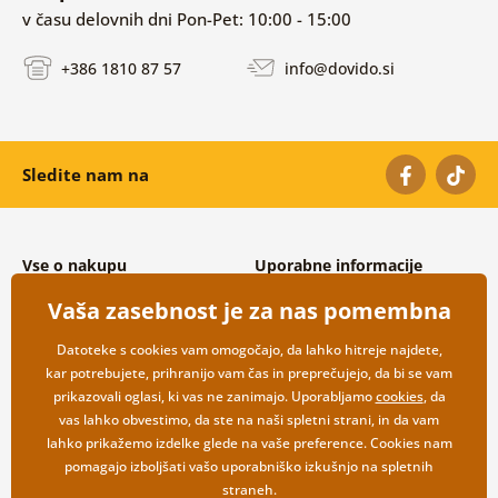
v času delovnih dni Pon-Pet: 10:00 - 15:00
+386 1810 87 57
info@dovido.si
Sledite nam na
Vse o nakupu
Uporabne informacije
Splošni in reklamacijski pogoji
O nas
Vaša zasebnost je za nas pomembna
Varovanje osebnih podatkov
Pogosto zastavljena vprašanja
Možnosti dostave in plačila
Kontakti
Datoteke s cookies vam omogočajo, da lahko hitreje najdete,
Vračilo blaga
Veleprodaja
kar potrebujete, prihranijo vam čas in preprečujejo, da bi se vam
prikazovali oglasi, ki vas ne zanimajo. Uporabljamo
cookies
, da
vas lahko obvestimo, da ste na naši spletni strani, in da vam
lahko prikažemo izdelke glede na vaše preference. Cookies nam
pomagajo izboljšati vašo uporabniško izkušnjo na spletnih
straneh.