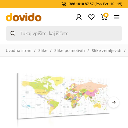
+386 1810 87 57
(Pon-Pet: 10 - 15)
0
Uvodna stran
Slike
Slike po motivih
Slike zemljevidi