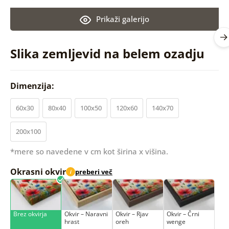
Prikaži galerijo
Slika zemljevid na belem ozadju
Dimenzija:
60x30
80x40
100x50
120x60
140x70
200x100
*mere so navedene v cm kot širina x višina.
Okrasni okvir
preberi več
i
Brez okvirja
Okvir – Naravni
Okvir – Rjav
Okvir – Črni
hrast
oreh
wenge