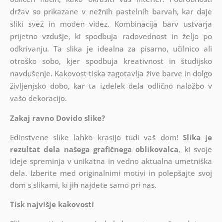
držav so prikazane v nežnih pastelnih barvah, kar daje
sliki svež in moden videz. Kombinacija barv ustvarja
prijetno vzdušje, ki spodbuja radovednost in željo po
odkrivanju. Ta slika je idealna za pisarno, učilnico ali
otroško sobo, kjer spodbuja kreativnost in študijsko
navdušenje. Kakovost tiska zagotavlja žive barve in dolgo
življenjsko dobo, kar ta izdelek dela odlično naložbo v
vašo dekoracijo.
Zakaj ravno Dovido slike?
Edinstvene slike lahko krasijo tudi vaš dom!
Slika je
rezultat dela našega grafičnega oblikovalca
, ki
svoje
ideje spreminja v unikatna in vedno aktualna umetniška
dela. Izberite med originalnimi motivi in polepšajte svoj
dom s slikami, ki jih najdete samo pri nas.
Tisk najvišje kakovosti