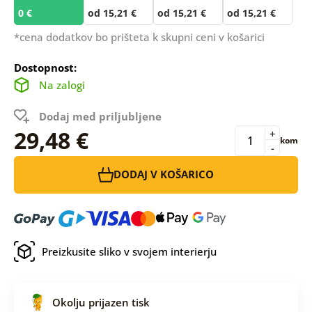
0 €
od 15,21 €
od 15,21 €
od 15,21 €
*cena dodatkov bo prišteta k skupni ceni v košarici
Dostopnost:
Na zalogi
Dodaj med priljubljene
29,48 €
+
kom
-
DODAJ V KOŠARICO
Preizkusite sliko v svojem interierju
Okolju prijazen tisk