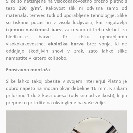
Slike so natisnjene na visokokakovostno prožno platno s
2
težo
280 g/m
. Kakovost slik ni odvisna samo od
materiala, temveč tudi od uporabljene tehnologije. Slike
so tiskane počasi in v visoki ločljivosti, kar zagotavlja
izjemno nasičenost barv
, zato vam ni treba skrbeti za
bledikaste barve. Pri tisku uporabljamo
visokokakovostne,
ekološke barve
brez vonja, ki ne
oddajajo škodljivih snovi v zrak, zato lahko slike
namestite v katero koli sobo.
Enostavna montaža
Slike lahko takoj obesite v svojem interierju! Platno je
dobro napeto na močan okvir debeline 16 mm. K slikam
priložimo 1 do 2 kosa obešal (odvisno od velikosti), ki jih
preprosto pritrdite na okvir glede na vaše želje.