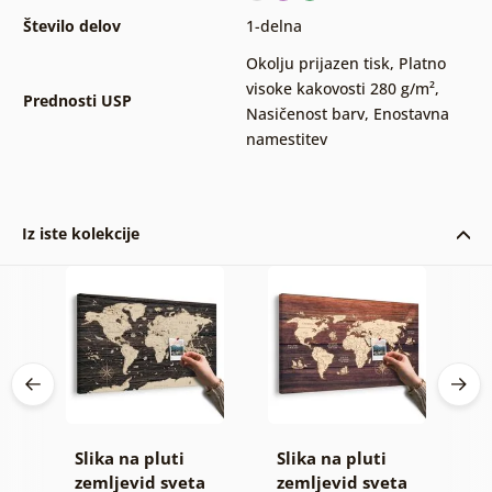
Število delov
1-delna
Okolju prijazen tisk
,
Platno
visoke kakovosti 280 g/m²
,
Prednosti USP
Nasičenost barv
,
Enostavna
namestitev
Iz iste kolekcije
Slika na pluti
Slika na pluti
S
 z
zemljevid sveta
zemljevid sveta
z