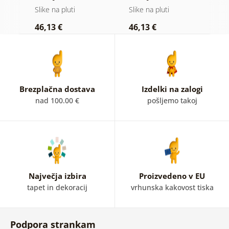
na lesenem
na lesu
Slike na pluti
Slike na pluti
Sl
ozadju
46,13 €
46,13 €
1
Brezplačna dostava
Izdelki na zalogi
nad 100.00 €
pošljemo takoj
Največja izbira
Proizvedeno v EU
tapet in dekoracij
vrhunska kakovost tiska
Podpora strankam